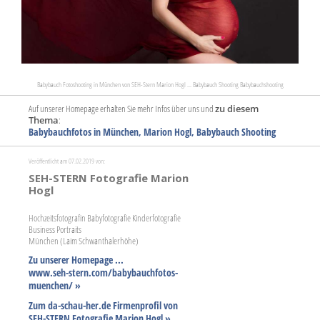
Babybauch Fotoshooting in München von SEH-Stern Marion Hogl ... Babybauch Shooting Babybauchshooting
Auf unserer Homepage erhalten Sie mehr Infos über uns und
zu diesem
Thema
:
Babybauchfotos in München, Marion Hogl, Babybauch Shooting
Veröffentlicht am 07.02.2019 von:
SEH-STERN Fotografie Marion
Hogl
Hochzeitsfotografin Babyfotografie Kinderfotografie
Business Portraits
München (Laim Schwanthalerhöhe)
Zu unserer Homepage ...
www.seh-stern.com/babybauchfotos-
muenchen/ »
Zum da-schau-her.de Firmenprofil von
SEH-STERN Fotografie Marion Hogl »