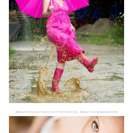
Babybauch Fotoshooting in München von SEH-Stern Marion Hogl ... Babybauch Shooting Babybauchshooting