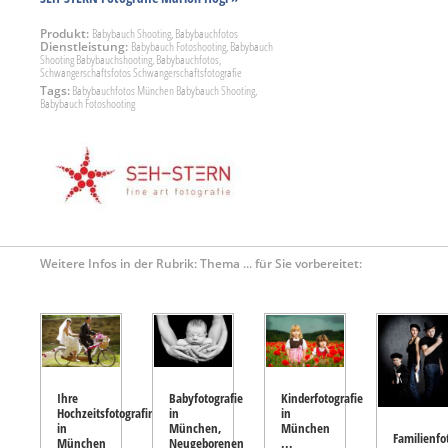
Produkt:
Babybauch Shooting, Babybauchfotos
Dienstleistung:
Babybauch Fotoshooting, Babybauch
Shooting Babybauchshooting, Babybauchfotos,
Schwangerschaftsfotos Schwangerschaftsfotografie
Tags:
Babybauchfotos München Babybauch Shooting,
Babybauch Fotoshooting
Weitere Infos in der Rubrik: Thema ... für Sie vorbereitet:
Ihre
Babyfotografie
Kinderfotografie
Hochzeitsfotografin
in
in
in
München,
München
Familienfo
München
Neugeborenen
...