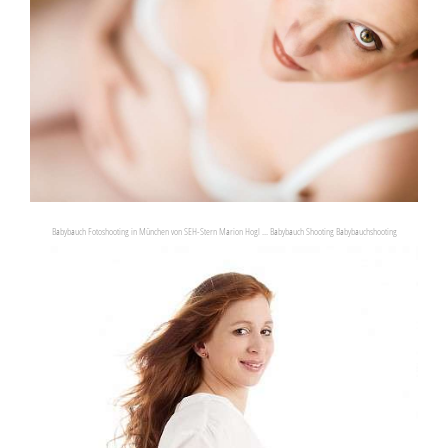
Babybauch Fotoshooting in München von SEH-Stern Marion Hogl ... Babybauch Shooting Babybauchshooting