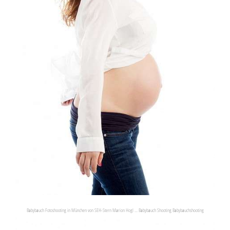
Babybauch Fotoshooting in München von SEH-Stern Marion Hogl ... Babybauch Shooting Babybauchshooting