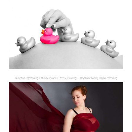
Babybauch Fotoshooting in München von SEH-Stern Marion Hogl ... Babybauch Shooting Babybauchshooting