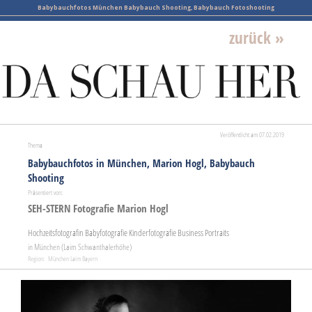
Babybauchfotos München Babybauch Shooting, Babybauch Fotoshooting
zurück »
Veröffentlicht am 07.02.2019
Thema
Babybauchfotos in München, Marion Hogl, Babybauch
Shooting
Präsentiert von:
SEH-STERN Fotografie Marion Hogl
Hochzeitsfotografin Babyfotografie Kinderfotografie Business Portraits
in München (Laim Schwanthalerhöhe)
Region: München Laim Bayern