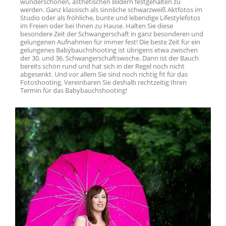
wunderschönen, ästhetischen Bildern festgehalten zu
werden. Ganz klassisch als sinnliche schwarzweiß Aktfotos im
Studio oder als fröhliche, bunte und lebendige Lifestylefotos
im Freien oder bei Ihnen zu Hause. Halten Sie diese
besondere Zeit der Schwangerschaft in ganz besonderen und
gelungenen Aufnahmen für immer fest! Die beste Zeit für ein
gelungenes Babýbauchshooting ist übrigens etwa zwischen
der 30. und 36. Schwangerschaftswoche. Dann ist der Bauch
bereits schön rund und hat sich in der Regel noch nicht
abgesenkt. Und vor allem Sie sind noch richtig fit für das
Fotoshooting. Vereinbaren Sie deshalb rechtzeitig Ihren
Termin für das Babybauchshooting!