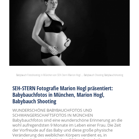
Babybauch Fotoshooting in München von SEH-Stern Marion Hogl ... Babybauch Shooting Babybauchshooting
SEH-STERN Fotografie Marion Hogl präsentiert:
Babybauchfotos in München, Marion Hogl,
Babybauch Shooting
WUNDERSCHÖNE BABYBAUCHFOTOS UND
SCHWANGERSCHAFTSFOTOS IN MÜNCHEN
Babybauchfotos sind eine wunderschöne Erinnerung an die
wohl aufregendsten 9 Monate im Leben einer Frau. Die Zeit
der Vorfreude auf das Baby und diese große physische
Veränderung des weiblichen Körpers verdient es, in