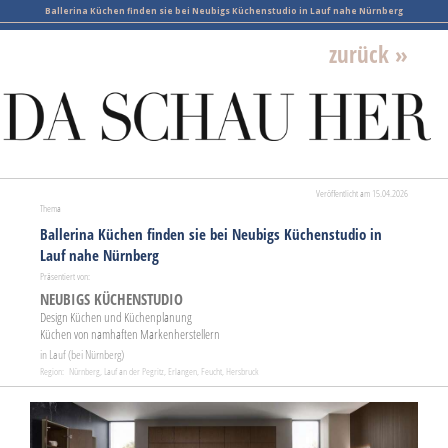
Ballerina Küchen finden sie bei Neubigs Küchenstudio in Lauf nahe Nürnberg
zurück »
Veröffentlicht am 15.04.2026
Thema
Ballerina Küchen finden sie bei Neubigs Küchenstudio in
Lauf nahe Nürnberg
Präsentiert von:
NEUBIGS KÜCHENSTUDIO
Design Küchen und Küchenplanung
Küchen von namhaften Markenherstellern
in Lauf (bei Nürnberg)
Region: Nürnberg, Lauf an der Pegritz, Erlangen, Feucht, Hersbruck