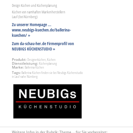
Design Küchen und Küchenplanung
Küchen von namhaften Markenherstellern
Lauf (bei Nürnberg)
Zu unserer Homepage ...
www.neubigs-kuechen.de/ballerina-
kuechen/ »
Zum da-schau-her.de Firmenprofil von
NEUBIGS KÜCHENSTUDIO »
Produkt:
Designerküchen, Küchen
Dienstleistung:
Küchenplanung
Marke:
Ballerina Küchen
Tags:
Ballerina Küchen finden sie bei Neubigs Küchenstudio
in Lauf nahe Nürnberg
Weitere Infos in der Rubrik: Thema ... für Sie vorbereitet: