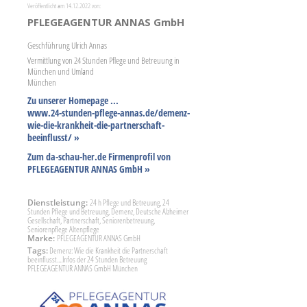
Veröffentlicht am 14.12.2022 von:
PFLEGEAGENTUR ANNAS GmbH
Geschführung Ulrich Annas
Vermittlung von 24 Stunden Pflege und Betreuung in
München und Umland
München
Zu unserer Homepage ...
www.24-stunden-pflege-annas.de/demenz-
wie-die-krankheit-die-partnerschaft-
beeinflusst/ »
Zum da-schau-her.de Firmenprofil von
PFLEGEAGENTUR ANNAS GmbH »
Dienstleistung:
24 h Pflege und Betreuung, 24
Stunden Pflege und Betreuung, Demenz, Deutsche Alzheimer
Gesellschaft, Partnerschaft, Seniorenbetreuung,
Seniorenpflege Altenpflege
Marke:
PFLEGEAGENTUR ANNAS GmbH
Tags:
Demenz: Wie die Krankheit die Partnerschaft
beeinflusst....Infos der 24 Stunden Betreuung
PFLEGEAGENTUR ANNAS GmbH München