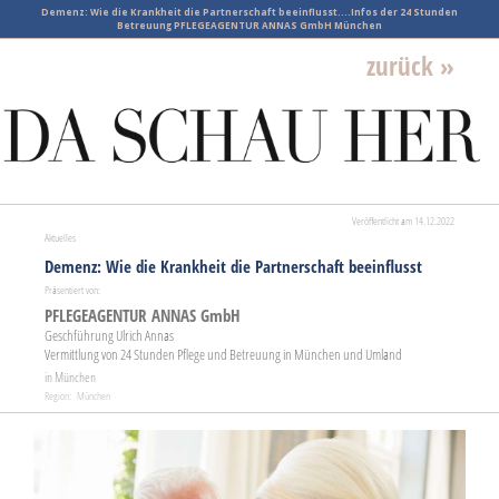
Demenz: Wie die Krankheit die Partnerschaft beeinflusst....Infos der 24 Stunden
Betreuung PFLEGEAGENTUR ANNAS GmbH München
zurück »
Veröffentlicht am 14.12.2022
Aktuelles
Demenz: Wie die Krankheit die Partnerschaft beeinflusst
Präsentiert von:
PFLEGEAGENTUR ANNAS GmbH
Geschführung Ulrich Annas
Vermittlung von 24 Stunden Pflege und Betreuung in München und Umland
in München
Region: München