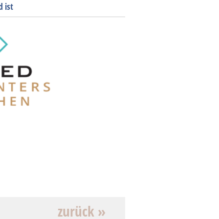
 ist
zurück »