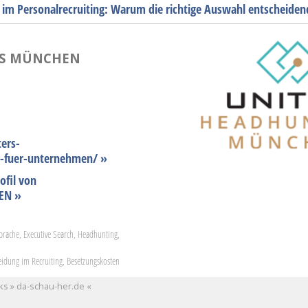
 im Personalrecruiting: Warum die richtige Auswahl entscheidend
RS MÜNCHEN
ers-
-fuer-unternehmen/ »
ofil von
EN »
sprache, Executive Search, Headhunting,
eidung im Recruiting, Besetzungskosten
s » da-schau-her.de «