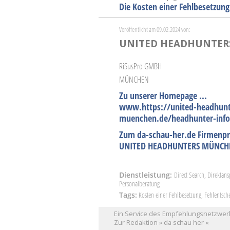
Die Kosten einer Fehlbesetzung
Veröffentlicht am 09.02.2024 von:
UNITED HEADHUNTE
RiSusPro GMBH
MÜNCHEN
Zu unserer Homepage ...
www.https://united-headhunt
muenchen.de/headhunter-info
Zum da-schau-her.de Firmenpr
UNITED HEADHUNTERS MÜNCH
Dienstleistung:
Direct Search, Direktan
Personalberatung
Tags:
Kosten einer Fehlbesetzung, Fehlentsch
Ein Service des Empfehlungsnetzwerk
Zur Redaktion » da schau her «