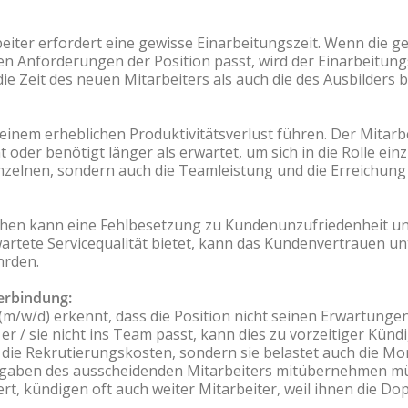
beiter erfordert eine gewisse Einarbeitungszeit. Wenn die g
n Anforderungen der Position passt, wird der Einarbeitu
ie Zeit des neuen Mitarbeiters als auch die des Ausbilders b
inem erheblichen Produktivitätsverlust führen. Der Mitarbe
t oder benötigt länger als erwartet, um sich in die Rolle ein
Einzelnen, sondern auch die Teamleistung und die Erreichun
hen kann eine Fehlbesetzung zu Kundenunzufriedenheit und
rwartete Servicequalität bietet, kann das Kundenvertrauen u
hrden.
terbindung:
(m/w/d) erkennt, dass die Position nicht seinen Erwartung
er / sie nicht ins Team passt, kann dies zu vorzeitiger Kün
 die Rekrutierungskosten, sondern sie belastet auch die Mo
Aufgaben des ausscheidenden Mitarbeiters mitübernehmen m
, kündigen oft auch weiter Mitarbeiter, weil ihnen die Dop