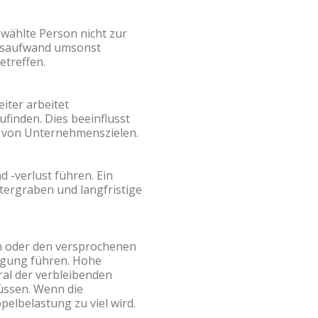
ewählte Person nicht zur
ngsaufwand umsonst
etreffen.
iter arbeitet
zufinden. Dies beeinflusst
g von Unternehmenszielen.
 -verlust führen. Ein
ntergraben und langfristige
en oder den versprochenen
digung führen. Hohe
ral der verbleibenden
üssen. Wenn die
pelbelastung zu viel wird.