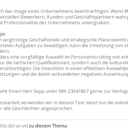
ch das Image eines Unternehmens beeinträchtigen. Wenn M
otenziellen Bewerbern, Kunden und Geschäftspartnern wa
und Professionalität des Unternehmens untergraben.
ie:
langfristige Geschäftsziele und strategische Pläne beeinträ
rwarteten Aufgaben zu bewältigen, kann die Umsetzung von s
dern.
 dass eine sorgfältige Auswahl im Personalrecruiting von en
r die fachlichen Qualifikationen, sondern auch die kulturel
rücksichtigen. Die Investition in einen effektiven Auswahlpr
esetzungen und die damit verbundenen negativen Auswirku
teht Ihnen Herr Sepp unter 089-23041867 gerne zur Verfüg
sbarkeit verwenden wir in diesem Text meist nur die männl
er alle Geschlechter angesprochen.
 Infos über uns und
zu diesem Thema
: