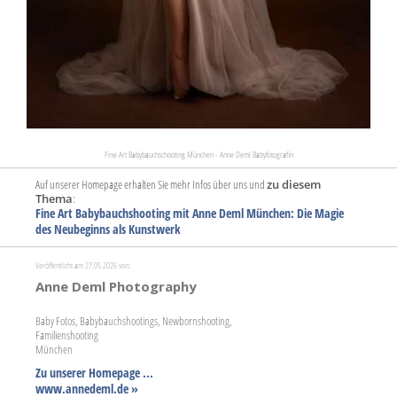
Fine Art Babybauchschooting München - Anne Deml Babyfotografin
Auf unserer Homepage erhalten Sie mehr Infos über uns und
zu diesem
Thema
:
Fine Art Babybauchshooting mit Anne Deml München: Die Magie
des Neubeginns als Kunstwerk
Veröffentlicht am 27.05.2026 von:
Anne Deml Photography
Baby Fotos, Babybauchshootings, Newbornshooting,
Familienshooting
München
Zu unserer Homepage ...
www.annedeml.de »