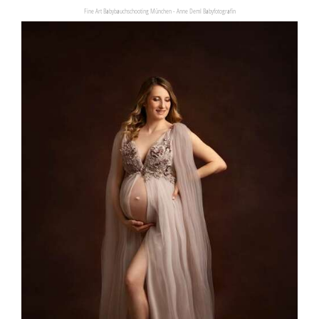
Fine Art Babybauchschooting München - Anne Deml Babyfotografin