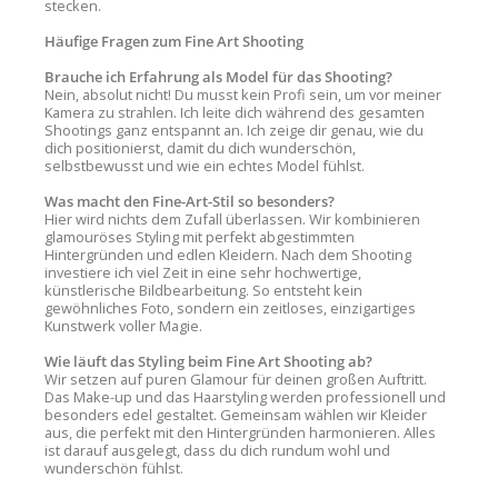
stecken.
Häufige Fragen zum Fine Art Shooting
Brauche ich Erfahrung als Model für das Shooting?
Nein, absolut nicht! Du musst kein Profi sein, um vor meiner
Kamera zu strahlen. Ich leite dich während des gesamten
Shootings ganz entspannt an. Ich zeige dir genau, wie du
dich positionierst, damit du dich wunderschön,
selbstbewusst und wie ein echtes Model fühlst.
Was macht den Fine-Art-Stil so besonders?
Hier wird nichts dem Zufall überlassen. Wir kombinieren
glamouröses Styling mit perfekt abgestimmten
Hintergründen und edlen Kleidern. Nach dem Shooting
investiere ich viel Zeit in eine sehr hochwertige,
künstlerische Bildbearbeitung. So entsteht kein
gewöhnliches Foto, sondern ein zeitloses, einzigartiges
Kunstwerk voller Magie.
Wie läuft das Styling beim Fine Art Shooting ab?
Wir setzen auf puren Glamour für deinen großen Auftritt.
Das Make-up und das Haarstyling werden professionell und
besonders edel gestaltet. Gemeinsam wählen wir Kleider
aus, die perfekt mit den Hintergründen harmonieren. Alles
ist darauf ausgelegt, dass du dich rundum wohl und
wunderschön fühlst.