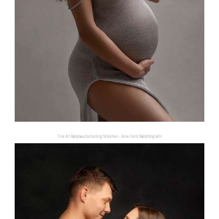
Fine Art Babybauchschooting München - Anne Deml Babyfotografin