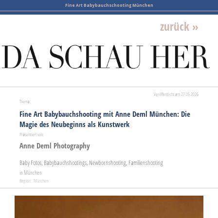
Fine Art Babybauchschooting München
zurück »
Veröffentlicht am 27.05.2026
Thema
Fine Art Babybauchshooting mit Anne Deml München: Die
Magie des Neubeginns als Kunstwerk
Präsentiert von:
Anne Deml Photography
Baby Fotos, Babybauchshootings, Newbornshooting, Familienshooting
in München
Region: München