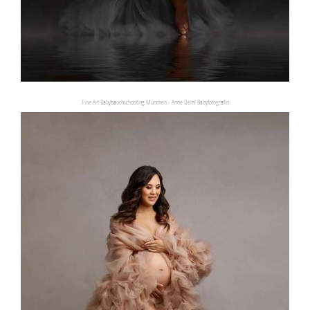
Fine Art Babybauchschooting München - Anne Deml Babyfotografin