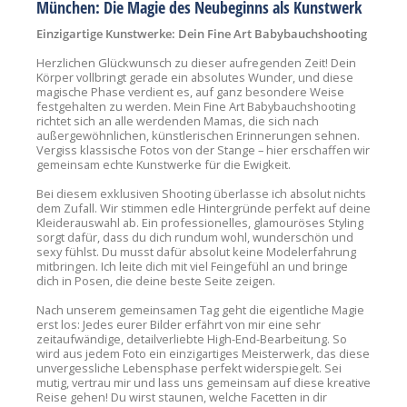
München: Die Magie des Neubeginns als Kunstwerk
Einzigartige Kunstwerke: Dein Fine Art Babybauchshooting
Herzlichen Glückwunsch zu dieser aufregenden Zeit! Dein
Körper vollbringt gerade ein absolutes Wunder, und diese
magische Phase verdient es, auf ganz besondere Weise
festgehalten zu werden. Mein Fine Art Babybauchshooting
richtet sich an alle werdenden Mamas, die sich nach
außergewöhnlichen, künstlerischen Erinnerungen sehnen.
Vergiss klassische Fotos von der Stange – hier erschaffen wir
gemeinsam echte Kunstwerke für die Ewigkeit.
Bei diesem exklusiven Shooting überlasse ich absolut nichts
dem Zufall. Wir stimmen edle Hintergründe perfekt auf deine
Kleiderauswahl ab. Ein professionelles, glamouröses Styling
sorgt dafür, dass du dich rundum wohl, wunderschön und
sexy fühlst. Du musst dafür absolut keine Modelerfahrung
mitbringen. Ich leite dich mit viel Feingefühl an und bringe
dich in Posen, die deine beste Seite zeigen.
Nach unserem gemeinsamen Tag geht die eigentliche Magie
erst los: Jedes eurer Bilder erfährt von mir eine sehr
zeitaufwändige, detailverliebte High-End-Bearbeitung. So
wird aus jedem Foto ein einzigartiges Meisterwerk, das diese
unvergessliche Lebensphase perfekt widerspiegelt. Sei
mutig, vertrau mir und lass uns gemeinsam auf diese kreative
Reise gehen! Du wirst staunen, welche Facetten in dir