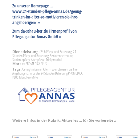
Zu unserer Homepage ...
www.24-stunden-pflege-annas.de/genug-
trinken-im-alter-so-motivieren-sie-ihre-
angehoerigen/ »
Zum da-schau-her.de Firmenprofil von
Pflegeagentur Annas GmbH »
Dienstleistung:
24 h Pflege und Betreuung, 24
Stunden Pflege und Betreuung, Seniorenbetreuung,
Seniorenpflege Altenpflege, Trinkprotokoll
Marke:
PROMEDICA PLUS
Tags:
Genug trinken im Alter – so motivieren Sie Ihre
Angehörigen... Infos der 24 Stunden Betreuung PROMEDICA
PLUS München-Mitte
Weitere Infos in der Rubrik: Aktuelles ... für Sie vorbereitet: