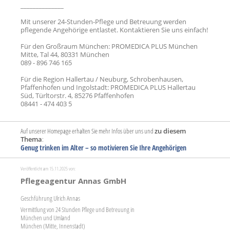
______________
Mit unserer 24-Stunden-Pflege und Betreuung werden
pflegende Angehörige entlastet. Kontaktieren Sie uns einfach!
Für den Großraum München: PROMEDICA PLUS München
Mitte, Tal 44, 80331 München
089 - 896 746 165
Für die Region Hallertau / Neuburg, Schrobenhausen,
Pfaffenhofen und Ingolstadt: PROMEDICA PLUS Hallertau
Süd, Türltorstr. 4, 85276 Pfaffenhofen
08441 - 474 403 5
Auf unserer Homepage erhalten Sie mehr Infos über uns und
zu diesem
Thema
:
Genug trinken im Alter – so motivieren Sie Ihre Angehörigen
Veröffentlicht am 15.11.2025 von:
Pflegeagentur Annas GmbH
Geschführung Ulrich Annas
Vermittlung von 24 Stunden Pflege und Betreuung in
München und Umland
München (Mitte, Innenstadt)