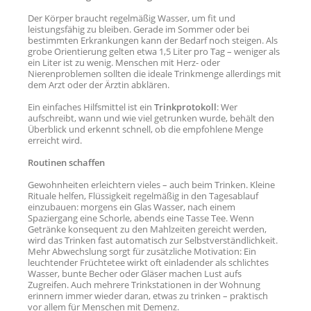
Der Körper braucht regelmäßig Wasser, um fit und
leistungsfähig zu bleiben. Gerade im Sommer oder bei
bestimmten Erkrankungen kann der Bedarf noch steigen. Als
grobe Orientierung gelten etwa 1,5 Liter pro Tag – weniger als
ein Liter ist zu wenig. Menschen mit Herz- oder
Nierenproblemen sollten die ideale Trinkmenge allerdings mit
dem Arzt oder der Ärztin abklären.
Ein einfaches Hilfsmittel ist ein
Trinkprotokoll
: Wer
aufschreibt, wann und wie viel getrunken wurde, behält den
Überblick und erkennt schnell, ob die empfohlene Menge
erreicht wird.
Routinen schaffen
Gewohnheiten erleichtern vieles – auch beim Trinken. Kleine
Rituale helfen, Flüssigkeit regelmäßig in den Tagesablauf
einzubauen: morgens ein Glas Wasser, nach einem
Spaziergang eine Schorle, abends eine Tasse Tee. Wenn
Getränke konsequent zu den Mahlzeiten gereicht werden,
wird das Trinken fast automatisch zur Selbstverständlichkeit.
Mehr Abwechslung sorgt für zusätzliche Motivation: Ein
leuchtender Früchtetee wirkt oft einladender als schlichtes
Wasser, bunte Becher oder Gläser machen Lust aufs
Zugreifen. Auch mehrere Trinkstationen in der Wohnung
erinnern immer wieder daran, etwas zu trinken – praktisch
vor allem für Menschen mit Demenz.