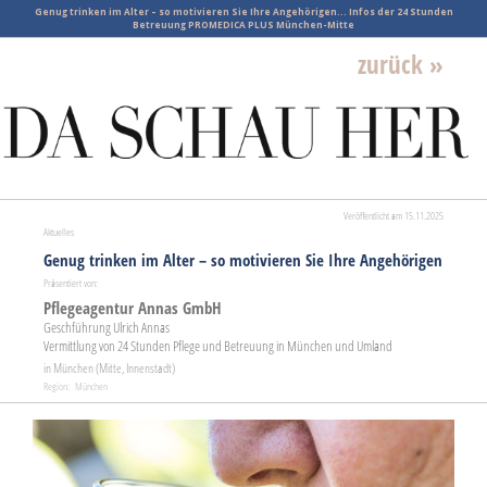
Genug trinken im Alter – so motivieren Sie Ihre Angehörigen... Infos der 24 Stunden
Betreuung PROMEDICA PLUS München-Mitte
zurück »
Veröffentlicht am 15.11.2025
Aktuelles
Genug trinken im Alter – so motivieren Sie Ihre Angehörigen
Präsentiert von:
Pflegeagentur Annas GmbH
Geschführung Ulrich Annas
Vermittlung von 24 Stunden Pflege und Betreuung in München und Umland
in München (Mitte, Innenstadt)
Region: München