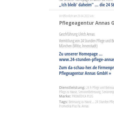
„Ich bleib‘ daheim“ ... die 24
Veröffentlicht am 29.04.2022 von:
Pflegeagentur Annas
Geschführung Ulrich Annas
Vermittlung von 24 Stunden Pflege und
München (Mitte, Innenstadt)
Zu unserer Homepage ...
www.24-stunden-pflege-annas
Zum da-schau-her.de Firmenpr
Pflegeagentur Annas GmbH »
Dienstleistung:
24 h Pflege und Betreu
Pflege zu Hause, Seniorenbetreuung, Seniorenpf
Marke:
PROMEDICA PLUS
Tags:
Betreuung zu Hause ... 24 Stunden Pfl
Promedica Plus Fa. Annas