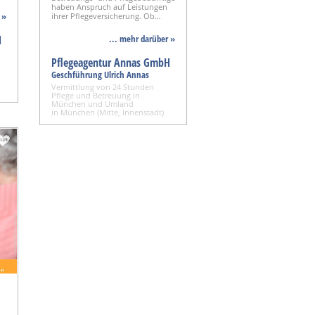
haben Anspruch auf Leistungen
 »
ihrer Pflegeversicherung. Ob…
H
... mehr darüber »
Pflegeagentur Annas GmbH
Geschführung Ulrich Annas
Vermittlung von 24 Stunden
Pflege und Betreuung in
München und Umland
in München (Mitte, Innenstadt)