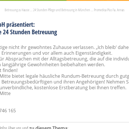
Betreuung zu Hause ... 24 Stunden Pflege und Betreuung in München ... Promedica Plus Fa. Annas
H präsentiert:
ie 24 Stunden Betreuung
ge nicht ihr gewohntes Zuhause verlassen. „Ich bleib‘ dahe
ich Erinnerungen und vor allem auch Eigenständigkeit.
r Absprachen mit der Alltagsbetreuung, die auf die individ
 langjährige Gewohnheiten beibehalten werden.
t finden!
te bietet legale häusliche Rundum-Betreuung durch gutg
n Betreuungsbedürftigen und ihren Angehörigen! Nehmen Si
unverbindliche, kostenlose Erstberatung bei Ihnen treffen.
Mitte
 746 165
 Infos über uns und
zu diesem Thema
: