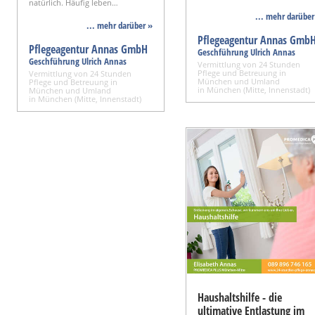
natürlich. Häufig leben…
... mehr darüber
... mehr darüber »
Pflegeagentur Annas Gmb
Pflegeagentur Annas GmbH
Geschführung Ulrich Annas
Geschführung Ulrich Annas
Vermittlung von 24 Stunden
Pflege und Betreuung in
Vermittlung von 24 Stunden
München und Umland
Pflege und Betreuung in
in München (Mitte, Innenstadt)
München und Umland
in München (Mitte, Innenstadt)
Haushaltshilfe - die
ultimative Entlastung im