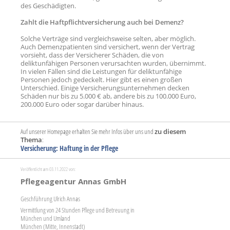
des Geschädigten.
Zahlt die Haftpflichtversicherung auch bei Demenz?
Solche Verträge sind vergleichsweise selten, aber möglich.
Auch Demenzpatienten sind versichert, wenn der Vertrag
vorsieht, dass der Versicherer Schäden, die von
deliktunfähigen Personen verursachten wurden, übernimmt.
In vielen Fällen sind die Leistungen für deliktunfähige
Personen jedoch gedeckelt. Hier gibt es einen großen
Unterschied. Einige Versicherungsunternehmen decken
Schäden nur bis zu 5.000 € ab, andere bis zu 100.000 Euro,
200.000 Euro oder sogar darüber hinaus.
Auf unserer Homepage erhalten Sie mehr Infos über uns und
zu diesem
Thema
:
Versicherung: Haftung in der Pflege
Veröffentlicht am 03.11.2022 von:
Pflegeagentur Annas GmbH
Geschführung Ulrich Annas
Vermittlung von 24 Stunden Pflege und Betreuung in
München und Umland
München (Mitte, Innenstadt)