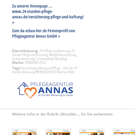
Zu unserer Homepage ...
www.24-stunden-pflege-
annas.de/versicherung-pflege-und-haftung/
»
Zum da-schau-her.de Firmenprofil von
Pflegeagentur Annas GmbH »
Dienstleistung:
24 h Pflege und Betreuung, 24
Stunden Pflege und Betreuung, Haftpflichtversicherung,
Seniorenbetreuung, Seniorenpflege Altenpflege
Marke:
PROMEDICA PLUS
Tags:
Versicherung: Haftung und Pflege ... Infos der 24
Stunden Betreuung PROMEDICA PLUS München Mitte
Weitere Infos in der Rubrik: Aktuelles ... für Sie vorbereitet: