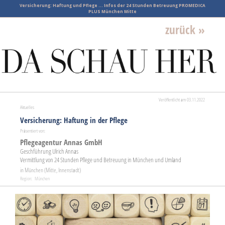
Versicherung: Haftung und Pflege ... Infos der 24 Stunden Betreuung PROMEDICA
PLUS München Mitte
zurück »
Veröffentlicht am 03.11.2022
Aktuelles
Versicherung: Haftung in der Pflege
Präsentiert von:
Pflegeagentur Annas GmbH
Geschführung Ulrich Annas
Vermittlung von 24 Stunden Pflege und Betreuung in München und Umland
in München (Mitte, Innenstadt)
Region: München