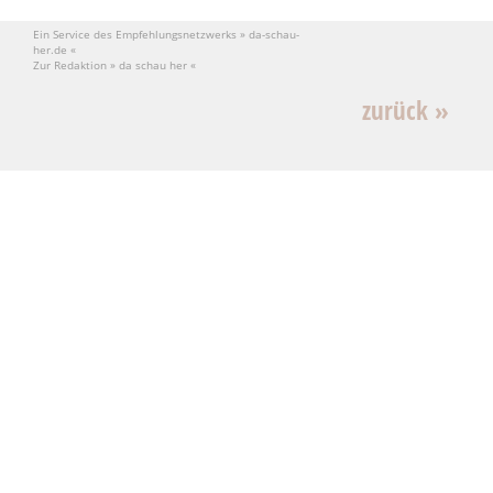
Ein Service des Empfehlungsnetzwerks » da-schau-
her.de «
Zur Redaktion » da schau her «
zurück »