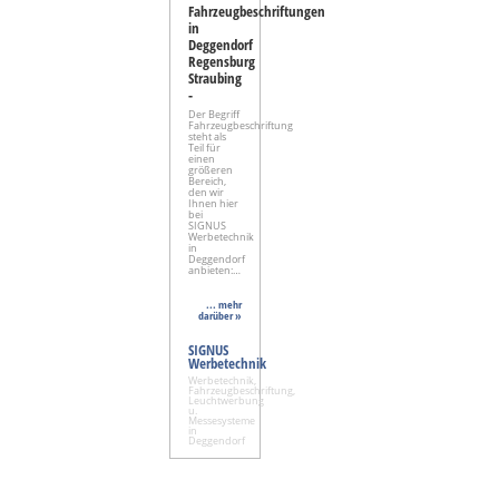
Fahrzeugbeschriftungen
in
Deggendorf
Regensburg
Straubing
-
Der Begriff
Fahrzeugbeschriftung
steht als
Teil für
einen
größeren
Bereich,
den wir
Ihnen hier
bei
SIGNUS
Werbetechnik
in
Deggendorf
anbieten:…
... mehr
darüber »
SIGNUS
Werbetechnik
Werbetechnik,
Fahrzeugbeschriftung,
Leuchtwerbung
u.
Messesysteme
in
Deggendorf