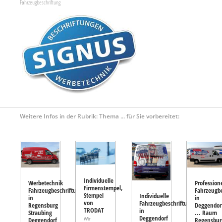
Fahrzeugbeschriftung
Weitere Infos in der Rubrik: Thema ... für Sie vorbereitet:
Individuelle
Werbetechnik
Professione
Firmenstempel,
Fahrzeugbeschriftungen
Fahrzeugb
Stempel
Individuelle
in
in
von
Fahrzeugbeschriftungen
Regensburg
Deggendor
TRODAT
in
Straubing
... Raum
Deggendorf
Deggendorf
Regensbur
Wir