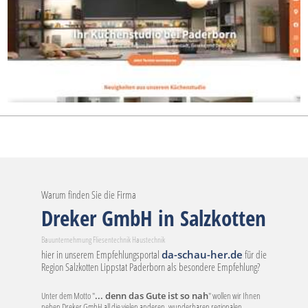
Warum finden Sie die Firma
Dreker GmbH in Salzkotten
Bauunternehmung Fliesentechnik Haustechnik
hier in unserem Empfehlungsportal
da-schau-her.de
für die
Region Salzkotten Lippstat Paderborn als besondere Empfehlung?
Unter dem Motto "
... denn das Gute ist so nah
" wollen wir Ihnen
neben Dreker GmbH all die vielen anderen, wunderbaren regionalen