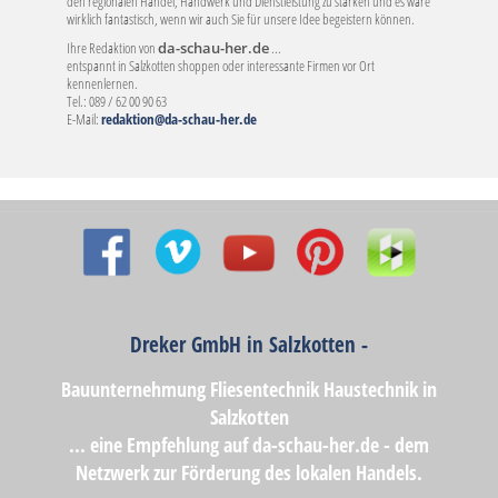
den regionalen Handel, Handwerk und Dienstleistung zu stärken und es wäre
wirklich fantastisch, wenn wir auch Sie für unsere Idee begeistern können.
Ihre Redaktion von
da-schau-her.de
...
entspannt in Salzkotten shoppen oder interessante Firmen vor Ort
kennenlernen.
Tel.: 089 / 62 00 90 63
E-Mail:
redaktion@da-schau-her.de
Dreker GmbH in Salzkotten -
Bauunternehmung Fliesentechnik Haustechnik in
Salzkotten
... eine Empfehlung auf da-schau-her.de - dem
Netzwerk zur Förderung des lokalen Handels.