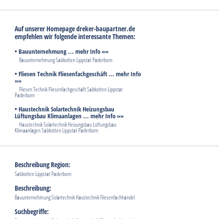
Auf unserer Homepage dreker-baupartner.de
empfehlen wir folgende interessante Themen:
• Bauunternehmung ... mehr Info »»
Bauunternehmung Salzkotten Lippstat Paderborn
• Fliesen Technik Fliesenfachgeschäft ... mehr Info
»»
Fliesen Technik Fliesenfachgeschäft Salzkotten Lippstat
Paderborn
• Haustechnik Solartechnik Heizungsbau
Lüftungsbau Klimaanlagen ... mehr Info »»
Haustechnik Solartechnik Heizungsbau Lüftungsbau
Klimaanlagen Salzkotten Lippstat Paderborn
Beschreibung Region:
Salzkotten Lippstat Paderborn
Beschreibung:
Bauunternehmung Solartechnik Haustechnik Fliesenfachhandel
Suchbegriffe: