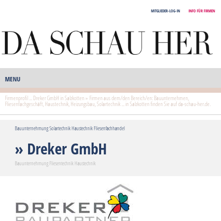
MITGLIEDER-LOG-IN
INFO FÜR FIRMEN
MENU
Firmenprofil ... Dreker GmbH in Salzkotten » Firmen aus dem/den Bereich/en: Bauunternehmen,
Fliesenfachgeschäft, Haustechnik, Heizungsbau, Solartechnik ... in Salzkotten finden Sie auf da-schau-her.de.
Bauunternehmung Solartechnik Haustechnik Fliesenfachhandel
» Dreker GmbH
Bauunternehmung Fliesentechnik Haustechnik