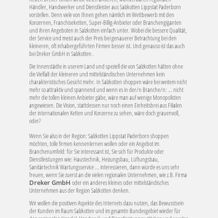
Händler, Handwerker und Dienstleister aus Salzkotten Lippstat Paderborn
vorstellen. Denn viele von Ihnen gehen nämlich im Wettbewerb mit den
Konzernen, Franchiseketten, Super-Billig-Anbieter oder Branchengiganten
und ihren Angeboten in Salzkotten einfach unter. Wobei die bessere Qualität,
der Service und meist auch der Preis bei genauerer Betrachtung bei den
kleineren, oft inhabergeführten Firmen besser ist. Und genauso ist das auch
bei Dreker GmbH in Salzkotten .
Die Innenstädte in userem Land und speziell die von Salzkotten hätten ohne
die Vielfalt der kleineren und mittelständischen Unternehmen kein
charakteristisches Gesicht mehr. In Salzkotten shoppen wäre bei weitem nicht
mehr so attraktiv und spannend und wenn es in der/n Branche/n: ... nicht
mehr die tollen kleinen Anbieter gäbe, wäre man auf wenige Monopolisten
angewiesen. Die Vision, stattdessen nur noch einen Einheitsbrei aus Filialen
der internationalen Ketten und Konzerne zu sehen, wäre doch grauenvoll,
oder?
Wenn Sie also in der Region: Salzkotten Lippstat Paderborn shoppen
möchten, tolle firmen kennenlernen wollen oder ein Angebot im
Branchenumfeld: für Sie interessant ist, Sie sich für Produkte oder
Dienstleistungen wie: Haustechnik, Heizungsbau, Lüftungsbau,
Sanitärtechnik Wartungsservice ... interessieren, dann würde es uns sehr
freuen, wenn Sie zuerst an die vielen regionalen Unternehmen, wie z.B. Firma
Dreker GmbH
oder ein anderes kleines oder mittelständisches
Unternehmen aus der Region Salzkotten denken.
Wir wollen die positiven Aspekte des Internets dazu nutzen, das Bewusstsein
der Kunden im Raum Salzkotten und im gesamtn Bundesgebiet wieder für