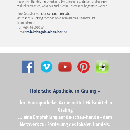
regionalen Handel, Handwerk und Dienstleistung zu stärken und es wäre
wirklich fantastisch, wenn wir auch Sie für unsere Idee begeistern können.
Ihre Redaktion von
da-schau-her.de
...
entspannt in Grafing shoppen oder interessante Firmen vor Ort
kennenlernen.
Tel.: 089 / 62 00 90 63
E-Mail:
redaktion@da-schau-her.de
Hofersche Apotheke in Grafing -
Ihre Hausapotheke: Arzneimittel, Hilfsmittel in
Grafing
... eine Empfehlung auf da-schau-her.de - dem
Netzwerk zur Förderung des lokalen Handels.