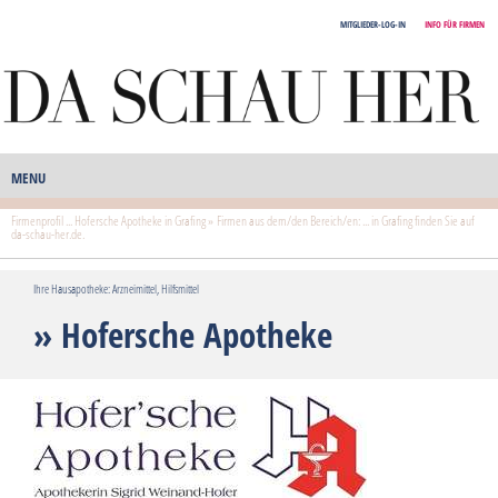
MITGLIEDER-LOG-IN
INFO FÜR FIRMEN
MENU
Firmenprofil ... Hofersche Apotheke in Grafing » Firmen aus dem/den Bereich/en: ... in Grafing finden Sie auf
da-schau-her.de.
Ihre Hausapotheke: Arzneimittel, Hilfsmittel
» Hofersche Apotheke