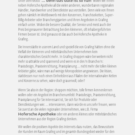
Unter dem Motto "
... denn das Gute ist so nah
" wollen wir Ihnen
neben Hofersche Apotheke all die vielen anderen, wunderbaren regionalen
Händler, Handwerker und Dienstleister aus vorstellen. Denn viele von Ihnen
gehen nämlich im Wettbewerb mit den Konzernen, Franchiseketten, Super-
Billig-Anbieter oder Branchengiganten und ihren Angeboten in Grafing
einfach unter. Wobei die bessere Qualität, der Service und meist auch der
Preis bei genauerer Betrachtung bei den kleineren, oft inhabergeführten
Firmen besser ist. Und genauso ist das auch bei Hofersche Apotheke in
Grafing .
Die Innenstädte in userem Land und speziell die von Grafing hätten ohne die
Vielfalt der kleineren und mittelständischen Unternehmen kein
charakteristisches Gesicht mehr. In Grafing shoppen wäre bei weitem nicht
mehr so attraktiv und spannend und wenn es in der/n Branche/n:
Praxisdesign, Praxiseinrichtung, Praxisplanung ... nicht mehr die tollen kleinen
Anbieter gäbe, wäre man auf wenige Monopolisten angewiesen. Die Vision,
stattdessen nur noch einen Einheitsbrei aus Filialen der internationalen Ketten
und Konzerne zu sehen, wäre doch grauenvoll, oder?
Wenn Sie also in der Region: shoppen möchten, tolle firmen kennenlernen
wollen oder ein Angebot im Branchenumfeld: Praxisdesign, Praxiseinrichtung,
Praxisplanung für Sie interessant ist, Sie sich für Produkte oder
Dienstleistungen wie: ... interessieren, dann würde es uns sehr freuen, wenn
Sie zuerst an die vielen regionalen Unternehmen, wie z.B. Firma
Hofersche Apotheke
oder ein anderes kleines oder mittelständisches
Unternehmen aus der Region Grafing denken.
Wir wollen die positiven Aspekte des Internets dazu nutzen, das Bewusstsein
der Kunden im Raum Grafing und im gesamtn Bundesgebiet wieder für den