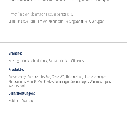
Firmenfilme von Klemmstein Heizung Sanitär e. K. :
Leider ist aktuell kein Film von Klemmstein Heizung Sanitär e. K. verfügbar
Branche:
Heizungstechnik, Klimatechnik, Sanitärtechnik in Ottensoos
Produkte:
Badsanierung, Barrierefreies Bad, Gäste-WC, Heizungsbau, Holzpelletanlagen,
Klimatechnik, Mini-BHKW, Photovoltaikanlagen, Solaranlagen, Wärmepumpen,
Wellnessbad
Dienstleistungen:
Notdienst, Wartung