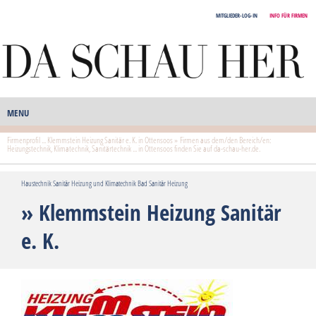
MITGLIEDER-LOG-IN
INFO FÜR FIRMEN
MENU
Firmenprofil ... Klemmstein Heizung Sanitär e. K. in Ottensoos » Firmen aus dem/den Bereich/en:
Heizungstechnik, Klimatechnik, Sanitärtechnik ... in Ottensoos finden Sie auf da-schau-her.de.
Haustechnik Sanitär Heizung und Klimatechnik Bad Sanitär Heizung
» Klemmstein Heizung Sanitär
e. K.