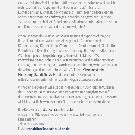
charakteristisches Gesicht mehr. In Ottensoos shoppen wäre bei weitem nicht
mehr so attraktiv und spannend und wenn es in der/n Branche/n:
Küchenplanung, Küchenstudio, Wohndeko ... nicht mehr die tollen kleinen
Anbieter gäbe, wäre man auf wenige Monopolisten angewiesen. Die Vision,
stattdessen nur noch einen Einheitsbrei aus Filialen der internationalen Ketten
und Konzerne zu sehen, wäre doch grauenvoll, oder?
Wenn Sie also in der Region: Bad Sanitär Heizung shoppen möchten, tolle
firmen kennenlernen wollen oder ein Angebot im Branchenumfeld:
Küchenplanung, Küchenstudio, Wohndeko für Sie interessant ist, Sie sich für
Produkte oder Dienstleistungen wie: Badsanierung, Barrierefreies Bad, Gäste-
WC, Heizungsbau, Holzpelletanlagen, Klimatechnik, Mini-BHKW,
Photovoltaikanlagen, Solaranlagen, Wärmepumpen, Wellnessbad Notdienst,
Wartung ... interessieren, dann würde es uns sehr freuen, wenn Sie zuerst an
die vielen regionalen Unternehmen, wie z.B. Firma
Klemmstein
Heizung Sanitär e. K.
oder ein anderes kleines oder
mittelständisches Unternehmen aus der Region Ottensoos denken.
Wir wollen die positiven Aspekte des Internets dazu nutzen, das Bewusstsein
der Kunden im Raum Ottensoos und im gesamtn Bundesgebiet wieder für
den regionalen Handel, Handwerk und Dienstleistung zu stärken und es wäre
wirklich fantastisch, wenn wir auch Sie für unsere Idee begeistern können.
Ihre Redaktion von
da-schau-her.de
...
entspannt in Ottensoos shoppen oder interessante Firmen vor Ort
kennenlernen.
Tel.: 089 / 62 00 90 63
E-Mail:
redaktion@da-schau-her.de