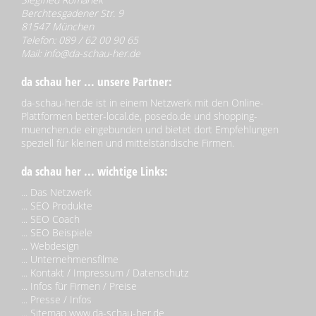
Berchtesgadener Str. 9
81547 München
Telefon: 089 / 62 00 90 65
Mail:
info@da-schau-her.de
da schau her ... unsere Partner:
da-schau-her.de ist in einem Netzwerk mit den Online-
Plattformen better-local.de, posedo.de und shopping-
muenchen.de eingebunden und bietet dort Empfehlungen
speziell für kleinen und mittelständische Firmen.
da schau her ... wichtige Links:
...
Das Netzwerk
...
SEO Produkte
...
SEO Coach
...
SEO Beispiele
...
Webdesign
...
Unternehmensfilme
...
Kontakt / Impressum / Datenschutz
...
Infos für Firmen / Preise
...
Presse / Infos
...
Sitemap www.da-schau-her.de