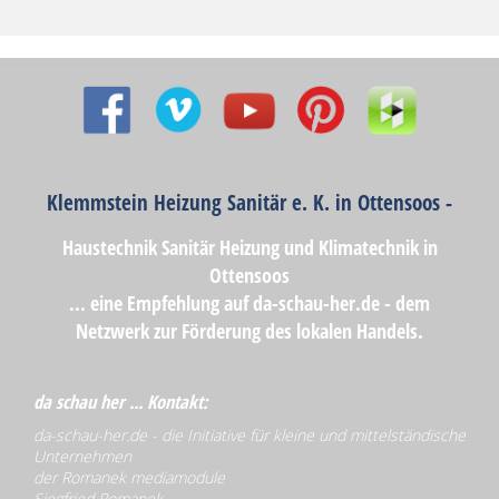
Klemmstein Heizung Sanitär e. K. in Ottensoos -
Haustechnik Sanitär Heizung und Klimatechnik in
Ottensoos
... eine Empfehlung auf da-schau-her.de - dem
Netzwerk zur Förderung des lokalen Handels.
da schau her ... Kontakt:
da-schau-her.de - die Initiative für kleine und mittelständische
Unternehmen
der Romanek mediamodule
Siegfried Romanek