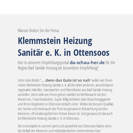
Warum finden Sie die Firma
Klemmstein Heizung
Sanitär e. K. in Ottensoos
hier in unserem Empfehlungsportal
da-schau-her.de
für die
Region Bad Sanitär Heizung als besondere Empfehlung?
Unter dem Motto "
... denn das Gute ist so nah
" wollen wir Ihnen
neben Klemmstein Heizung Sanitär e. K. all die vielen anderen, wunderbaren
regionalen Händler, Handwerker und Dienstleister aus Bad Sanitär Heizung
vorstellen. Denn viele von Ihnen gehen nämlich im Wettbewerb mit den
Konzernen, Franchiseketten, Super-Billig-Anbieter oder Branchengiganten
und ihren Angeboten in Ottensoos einfach unter. Wobei die bessere Qualität,
der Service und meist auch der Preis bei genauerer Betrachtung bei den
kleineren, oft inhabergeführten Firmen besser ist. Und genauso ist das auch
bei Klemmstein Heizung Sanitär e. K. in Ottensoos .
Die Innenstädte in userem Land und speziell die von Ottensoos hätten ohne
die Vielfalt der kleineren und mittelständischen Unternehmen kein