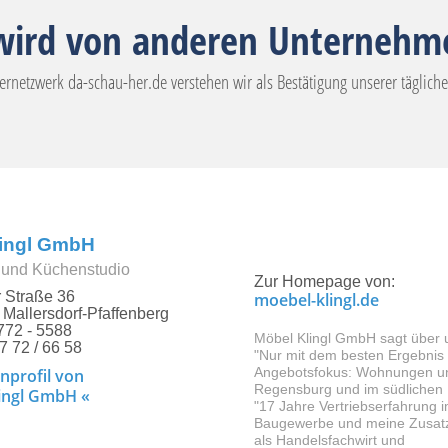
wird von anderen Unternehme
netzwerk da-schau-her.de verstehen wir als Bestätigung unserer täglic
lingl GmbH
und Küchenstudio
Zur Homepage von:
r Straße 36
moebel-klingl.de
Mallersdorf-Pfaffenberg
772 - 5588
Möbel Klingl GmbH sagt über 
7 72 / 66 58
"Nur mit dem besten Ergebnis 
Angebotsfokus: Wohnungen un
nprofil von
Regensburg und im südlichen 
ingl GmbH «
"17 Jahre Vertriebserfahrung 
Baugewerbe und meine Zusat
als Handelsfachwirt und