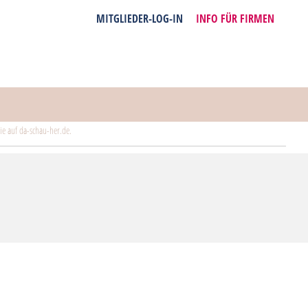
MITGLIEDER-LOG-IN
INFO FÜR FIRMEN
e auf da-schau-her.de.