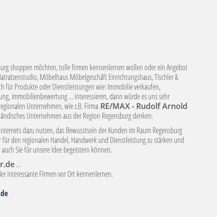
burg shoppen möchten, tolle firmen kennenlernen wollen oder ein Angebot
tratzenstudio, Möbelhaus Möbelgeschäft Einrichtungshaus, Tischler &
 sich für Produkte oder Dienstleistungen wie: Immobilie verkaufen,
ng, immobilienbewertung ... interessieren, dann würde es uns sehr
 regionalen Unternehmen, wie z.B. Firma
RE/MAX - Rudolf Arnold
lständisches Unternehmen aus der Region Regensburg denken.
s Internets dazu nutzen, das Bewusstsein der Kunden im Raum Regensburg
für den regionalen Handel, Handwerk und Dienstleistung zu stärken und
r auch Sie für unsere Idee begeistern können.
r.de
...
r interessante Firmen vor Ort kennenlernen.
.de