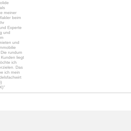
olide
als
te meiner
 Makler beim
Ihr
 und Experte
rg und
im
mieten und
Immobilie
. Die rundum
Kunden liegt
öchte ich
rzielen. Das
be ich mein
delsfachwirt
B)
X)"