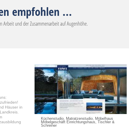
n empfohlen ...
hen Arbeit und der Zusammenarbeit auf Augenhöhe.
uns:
zufrieden!
d Häuser in
Landkreis.
im
Küchenstudio, Matratzenstudio, Möbelhaus
zausbildung
Möbelgeschäft Einrichtungshaus, Tischler &
Schreiner