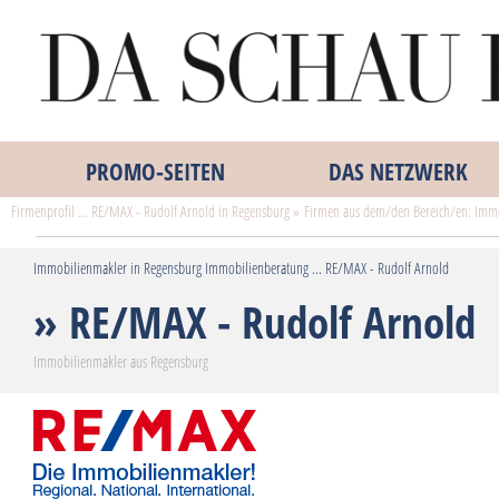
PROMO‑SEITEN
DAS NETZWERK
Firmenprofil ... RE/MAX - Rudolf Arnold in Regensburg » Firmen aus dem/den Bereich/en: Immo
Immobilienmakler in Regensburg Immobilienberatung ... RE/MAX - Rudolf Arnold
» RE/MAX - Rudolf Arnold
Immobilienmakler aus Regensburg