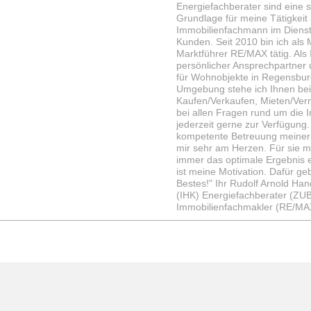
Energiefachberater sind eine s
Grundlage für meine Tätigkeit 
Immobilienfachmann im Diens
Kunden. Seit 2010 bin ich als
Marktführer RE/MAX tätig. Als 
persönlicher Ansprechpartner
für Wohnobjekte in Regensbu
Umgebung stehe ich Ihnen be
Kaufen/Verkaufen, Mieten/Ver
bei allen Fragen rund um die 
jederzeit gerne zur Verfügung
kompetente Betreuung meiner 
mir sehr am Herzen. Für sie m
immer das optimale Ergebnis e
ist meine Motivation. Dafür ge
Bestes!" Ihr Rudolf Arnold Han
(IHK) Energiefachberater (ZU
Immobilienfachmakler (RE/MA