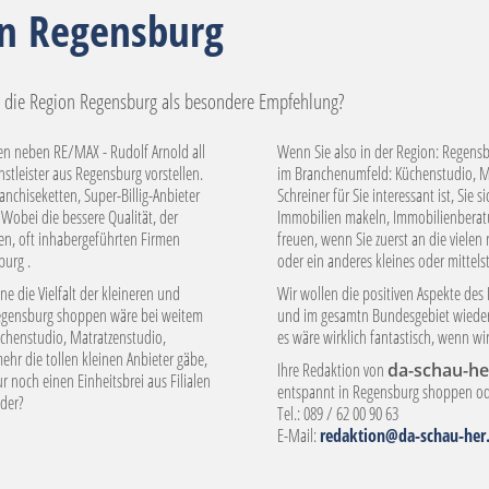
in Regensburg
 die Region Regensburg als besondere Empfehlung?
nen neben RE/MAX - Rudolf Arnold all
Wenn Sie also in der Region: Regens
tleister aus Regensburg vorstellen.
im Branchenumfeld: Küchenstudio, Ma
chiseketten, Super-Billig-Anbieter
Schreiner für Sie interessant ist, Sie
Wobei die bessere Qualität, der
Immobilien makeln, Immobilienberatu
ren, oft inhabergeführten Firmen
freuen, wenn Sie zuerst an die vielen
burg .
oder ein anderes kleines oder mitte
e die Vielfalt der kleineren und
Wir wollen die positiven Aspekte de
 Regensburg shoppen wäre bei weitem
und im gesamtn Bundesgebiet wieder 
chenstudio, Matratzenstudio,
es wäre wirklich fantastisch, wenn wi
ehr die tollen kleinen Anbieter gäbe,
Ihre Redaktion von
da-schau-he
 noch einen Einheitsbrei aus Filialen
entspannt in Regensburg shoppen ode
oder?
Tel.: 089 / 62 00 90 63
E-Mail:
redaktion@da-schau-her