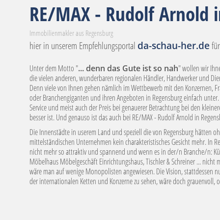
RE/MAX - Rudolf Arnold 
Immobilienmakler aus Regensburg
hier in unserem Empfehlungsportal
da-schau-her.de
für
Unter dem Motto "
... denn das Gute ist so nah
" wollen wir Ih
die vielen anderen, wunderbaren regionalen Händler, Handwerker und Diens
Denn viele von Ihnen gehen nämlich im Wettbewerb mit den Konzernen, Fran
oder Branchengiganten und ihren Angeboten in Regensburg einfach unter. 
Service und meist auch der Preis bei genauerer Betrachtung bei den kleine
besser ist. Und genauso ist das auch bei RE/MAX - Rudolf Arnold in Regens
Die Innenstädte in userem Land und speziell die von Regensburg hätten ohn
mittelständischen Unternehmen kein charakteristisches Gesicht mehr. In
nicht mehr so attraktiv und spannend und wenn es in der/n Branche/n: Kü
Möbelhaus Möbelgeschäft Einrichtungshaus, Tischler & Schreiner ... nicht m
wäre man auf wenige Monopolisten angewiesen. Die Vision, stattdessen nur
der internationalen Ketten und Konzerne zu sehen, wäre doch grauenvoll, 