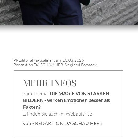
PREditorial · aktualisiert am: 10.03.2026
Redanktion DA SCHAU HER: Siegfried Romanek ·
MEHR INFOS
zum Thema:
DIE MAGIE VON STARKEN
BILDERN - wirken Emotionen besser als
Fakten?
... finden Sie auch im Webauftritt:
von « REDAKTION DA SCHAU HER »