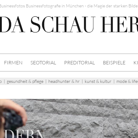
Businessfotos Businessfotografie in München - die Magie der starken Bilde
FIRMEN
SEOTORIAL
PREDITORIAL
BEISPIELE
K
o
|
gesundheit & pflege
|
headhunter & hr
|
kunst & kultur
|
mode & life