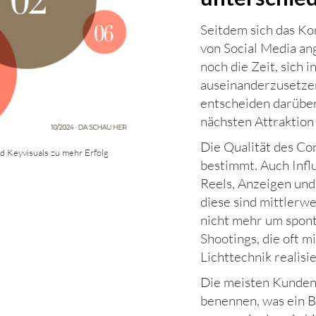
Seitdem sich das K
von Social Media an
noch die Zeit, sich 
auseinanderzusetzen
entscheiden darüber,
nächsten Attraktion 
Die Qualität des Co
nd Keyvisuals zu mehr Erfolg
2
bestimmt. Auch Infl
Reels, Anzeigen und
diese sind mittlerwe
nicht mehr um spon
Shootings, die oft 
Lichttechnik realisi
Die meisten Kunden
benennen, was ein B