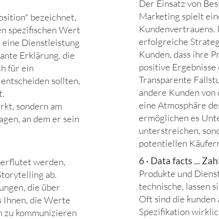
Der Einsatz von Bes
Marketing spielt ei
osition" bezeichnet,
Kundenvertrauens. 
en spezifischen Wert
erfolgreiche Strateg
 eine Dienstleistung
Kunden, dass ihre P
nante Erklärung, die
positive Ergebnisse 
h für ein
Transparente Fallst
entscheiden sollten,
andere Kunden von d
t.
eine Atmosphäre de
rkt, sondern am
ermöglichen es Unt
lagen, an dem er sein
unterstreichen, son
potentiellen Käufer
6 · Data facts ... Z
berflutet werden,
Produkte und Dienst
torytelling ab.
technische, lassen s
ungen, die über
Oft sind die kunden 
s Ihnen, die Werte
Spezifikation wirkli
h zu kommunizieren