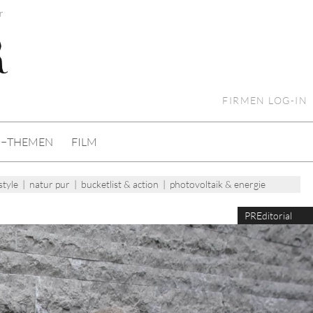
r
FIRMEN LOG-IN
I−THEMEN
FILM
style
|
natur pur
|
bucketlist & action
|
photovoltaik & energie
PREditorial