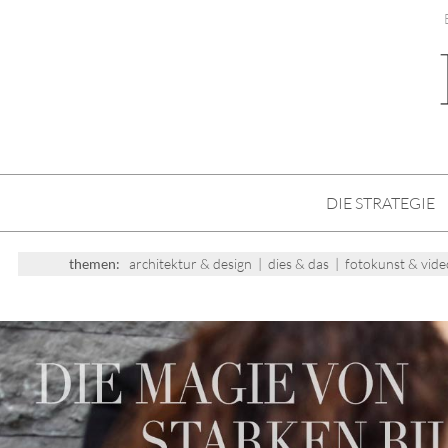
DIE STRATEGIE
themen:
architektur & design
|
dies & das
|
fotokunst & vide