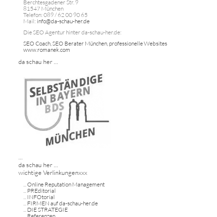
Berchtesgadener Str. 9
81547 München
Telefon: 089 / 62 00 90 65
Mail:
info@da-schau-her.de
Die SEO Agentur hinter da-schau-her.de:
SEO Coach, SEO Berater München, professionelle Websites
www.romanek.com
da schau her ...
...
da schau her ...
wichtige Verlinkungenxxx
...
Online Reputation Management
...
PREditorial
...
INFOtorial
...
FIRMEN auf da-schau-her.de
...
DIE STRATEGIE
...
Referenzen