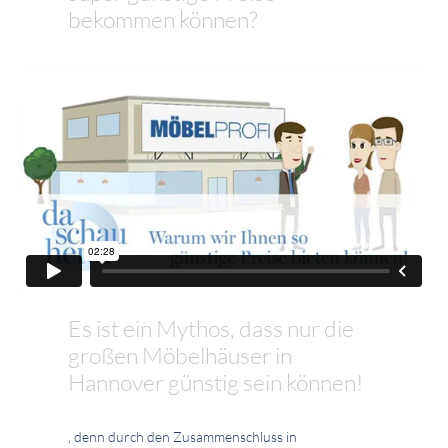
bekommen können?
Es ist ein Mythos, dass nur die
großen Möbelhäuser in
Hannover günstig sein können!
, denn durch den Zusammenschluss in