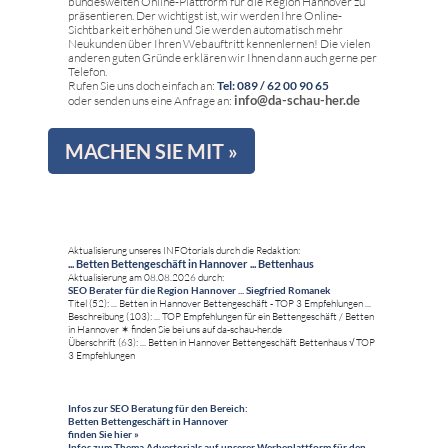
bundesweiten Online-Plattform für die Region Hannover zu
präsentieren. Der wichtigst ist, wir werden Ihre Online-
Sichtbarkeit erhöhen und Sie werden automatisch mehr
Neukunden über Ihren Webauftritt kennenlernen! Die vielen
anderen guten Gründe erklären wir Ihnen dann auch gerne per
Telefon.
Rufen Sie uns doch einfach an:
Tel: 089 / 62 00 90 65
info@da-schau-her.de
oder senden uns eine Anfrage an:
MACHEN SIE MIT »
Aktualisierung unseres INFOtorials durch die Redaktion:
... Betten Bettengeschäft in Hannover ... Bettenhaus
Aktualisierung am 08.08.2026 durch:
SEO Berater für die Region Hannover ... Siegfried Romanek
Titel (52): ... Betten in Hannover Bettengeschäft - TOP 3 Empfehlungen ...
Beschreibung (103): ... TOP Empfehlungen für ein Bettengeschäft / Betten
in Hannover ✶ finden Sie bei uns auf da-schau-her.de
Überschrift (63): ... Betten in Hannover Bettengeschäft Bettenhaus √ TOP
3 Empfehlungen
Infos zur SEO Beratung für den Bereich:
Betten Bettengeschäft in Hannover
finden Sie hier »
Infos zum Thema Advertorials auf unserer Werbeplattform für den