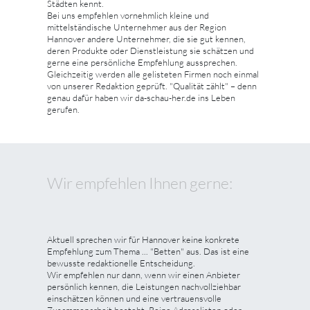
Städten kennt.
Bei uns empfehlen vornehmlich kleine und
mittelständische Unternehmer aus der Region
Hannover andere Unternehmer, die sie gut kennen,
deren Produkte oder Dienstleistung sie schätzen und
gerne eine persönliche Empfehlung aussprechen.
Gleichzeitig werden alle gelisteten Firmen noch einmal
von unserer Redaktion geprüft. "Qualität zählt" – denn
genau dafür haben wir da-schau-her.de ins Leben
gerufen.
Wir empfehlen Ihnen gerne:
Aktuell sprechen wir für Hannover keine konkrete
Empfehlung zum Thema ... "Betten" aus. Das ist eine
bewusste redaktionelle Entscheidung.
Wir empfehlen nur dann, wenn wir einen Anbieter
persönlich kennen, die Leistungen nachvollziehbar
einschätzen können und eine vertrauensvolle
Zusammenarbeit besteht. Reine Adresslisten oder