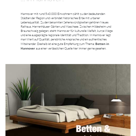
Hannover mit rund 540.000 Einwohnern zählt zu den bedeutenden
Städten der Region und verbindet historisches Erbe mit urbaner
Lebensqualität. Zu den bekannten Sehenswürdigkeiten gehören Neues
Rathaus, Herrenhäuser Gärten und Maschsee. Zwischen Hildesheim und
Braunschweig gelegen, steht Hannover für kulturelle Vielfalt, kurze Wege
und eine ausgeprägte regionale Identität und Tradition. In Hannover legt
man Wert auf Qualität, persönliche Ansprache und ein authentisches
Betten in
Miteinander. Deshalb ist eine gute Empfehlung zum Thema:
Hannover
aus einer verlässlichen Quelle hier immer gerne gesehen.