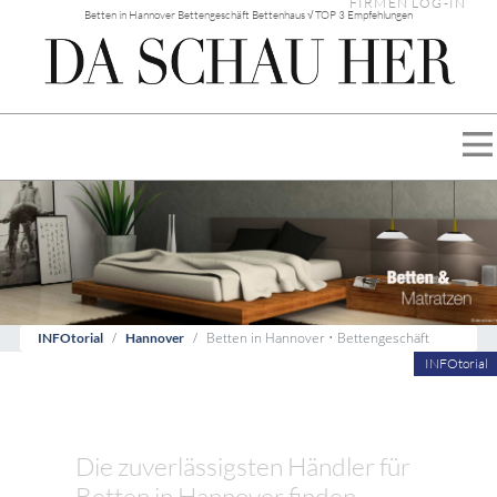
FIRMEN LOG-IN
Betten in Hannover Bettengeschäft Bettenhaus √ TOP 3 Empfehlungen
Betten in Hannover • Bettengeschäft
INFOtorial
Hannover
INFOtorial
Die zuverlässigsten Händler für
Betten in Hannover finden