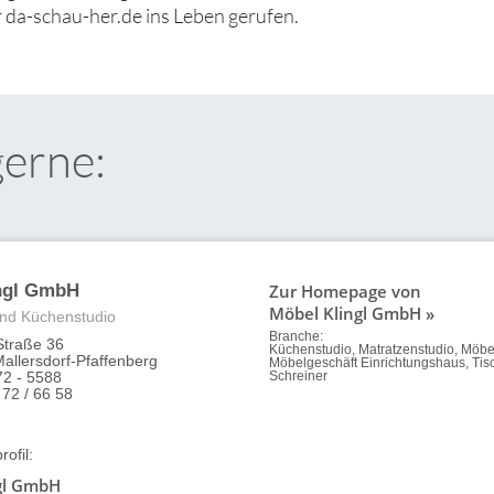
 da-schau-her.de ins Leben gerufen.
gerne:
Zur Homepage von
ngl GmbH
Möbel Klingl GmbH »
nd Küchenstudio
Branche:
Straße 36
Küchenstudio, Matratzenstudio, Möb
allersdorf-Pfaffenberg
Möbelgeschäft Einrichtungshaus, Tisc
72 - 5588
Schreiner
 72 / 66 58
ofil:
gl GmbH