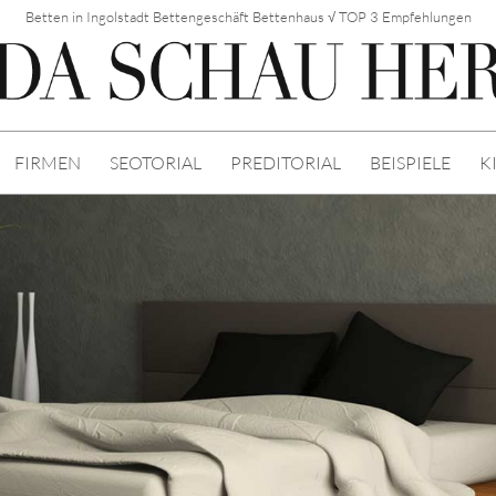
Betten in Ingolstadt Bettengeschäft Bettenhaus √ TOP 3 Empfehlungen
FIRMEN
SEOTORIAL
PREDITORIAL
BEISPIELE
K