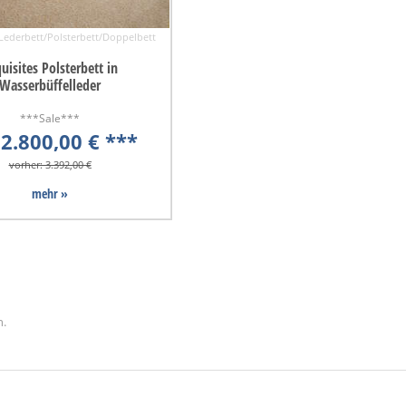
 Lederbett/Polsterbett/Doppelbett
uisites Polsterbett in
Wasserbüffelleder
***Sale***
 2.800,00 € ***
vorher: 3.392,00 €
mehr »
n.