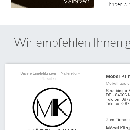
haben wir
Wir empfehlen Ihnen 
Unsere Empfehlungen in Mallersdorf-
Möbel Kli
Pfaffenberg:
Möbelhaus u
Straubinger 
DE - 84066 M
Telefon: 087
Telefax: 0 87
Zum Firmenpr
Möbel Klin