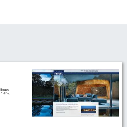
elhaus
hler &