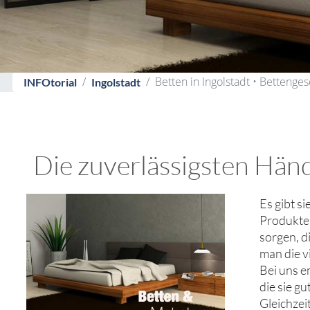
Betten in Ingolstadt • Bettenges
INFOtorial
Ingolstadt
Die zuverlässigsten Händl
Es gibt s
Produkte 
sorgen, d
man die v
Bei uns e
die sie g
Gleichzei