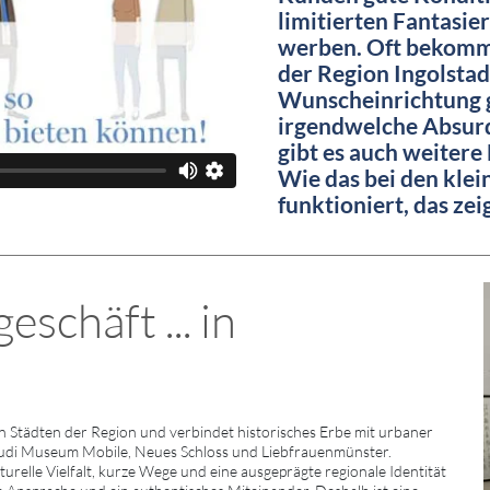
limitierten Fantasie
werben. Oft bekommt
der Region Ingolstad
Wunscheinrichtung g
irgendwelche Absurd
gibt es auch weitere
Wie das bei den kle
funktioniert, das ze
schäft ... in
 Städten der Region und verbindet historisches Erbe mit urbaner
udi Museum Mobile, Neues Schloss und Liebfrauenmünster.
relle Vielfalt, kurze Wege und eine ausgeprägte regionale Identität