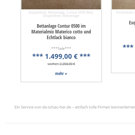
Doppelbett, Bettanlage, Contur 0500 Bett,
Polsterbett
Doppelbett, Bettanlage
Exq
Bettanlage Contur 0500 im
Materialmix Materico cotto und
Echtlack bianco
***
***Sale***
*** 1.499,00 € ***
vorher: 2.204,00 €
mehr »
Ein Service von da-schau-her.de – einfach tolle Firmen kennenlerne