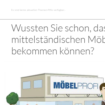
Es sind keine aktuellen Themen-PINs verfügbar..
Wussten Sie schon, das
mittelständischen Möb
bekommen können?