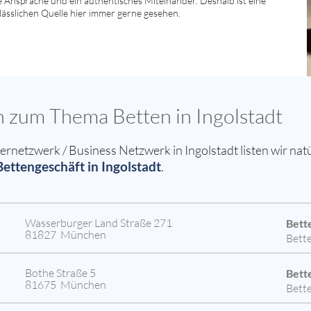
he Ansprache und ein authentisches Miteinander. Deshalb ist eine
lässlichen Quelle hier immer gerne gesehen.
n zum Thema Betten in Ingolstadt
etzwerk / Business Netzwerk in Ingolstadt listen wir natü
Bettengeschäft in Ingolstadt
.
Wasserburger Land Straße 271
Bette
81827 München
Bett
Bothe Straße 5
Bette
81675 München
Bett