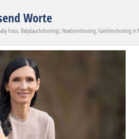
usend Worte
 Baby Fotos, Babybauchshootings, Newbornshooting, Familienshooting i