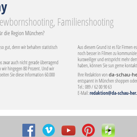
hy
ewbornshooting, Familienshooting
ür die Region München?
so gut, denn wir behalten statistisch
Aus diesem Grund ist es für Firmen es
noch besser in Filmen zu kommunizier
kurzweiliger und entspricht mehr de
s zwar auch nicht gerade überragend
haben, können Sie sun gerne kontakt
n wir hingegen 80 Prozent. Und wir
beiten Sie diese Information 60.000
Ihre Redaktion von
da-schau-h
entspannt in München shoppen oder 
Tel.: 089 / 62 00 90 63
E-Mail:
redaktion@da-schau-her