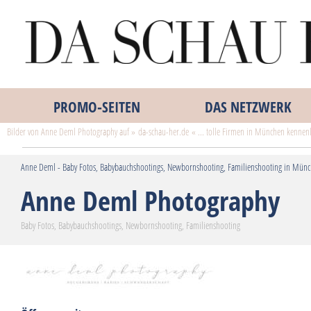
PROMO‑SEITEN
DAS NETZWERK
Bilder von Anne Deml Photography auf » da-schau-her.de « ... tolle Firmen in München kennen
Anne Deml - Baby Fotos, Babybauchshootings, Newbornshooting, Familienshooting in Mün
Anne Deml Photography
Baby Fotos, Babybauchshootings, Newbornshooting, Familienshooting