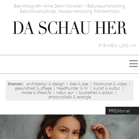
Babyfotografin Anne Deml München – Babybauchshooting,
Babyfotoshootings, Newbornshooting, Familienfotos
FIRMEN LOG-IN
themen:
architektur & design
|
dies & das
|
fotokunst & video
|
gesundheit & pflege
|
headhunter & hr
|
kunst & kultur
|
mode & lifestyle
|
natur pur
|
bucketlist & action
|
photovoltaik & energie
PREditorial