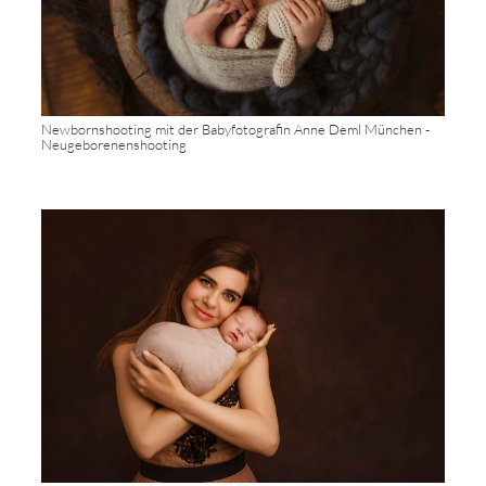
Newbornshooting mit der Babyfotografin Anne Deml München -
Neugeborenenshooting