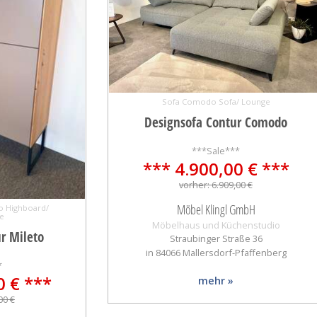
Sofa Comodo Sofa/ Lounge
Designsofa Contur Comodo
***Sale***
*** 4.900,00 € ***
vorher: 6.909,00 €
Möbel Klingl GmbH
o Highboard/
e
Möbelhaus und Küchenstudio
r Mileto
Straubinger Straße 36
in 84066 Mallersdorf-Pfaffenberg
*
0 € ***
mehr »
00 €