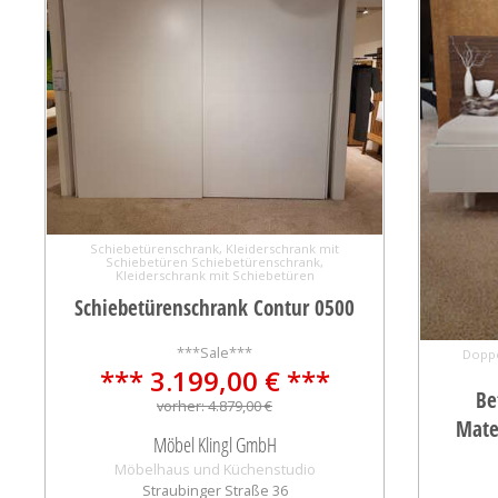
Schiebetürenschrank, Kleiderschrank mit
Schiebetüren Schiebetürenschrank,
Kleiderschrank mit Schiebetüren
Schiebetürenschrank Contur 0500
***Sale***
Doppe
*** 3.199,00 € ***
Be
vorher: 4.879,00 €
Mate
Möbel Klingl GmbH
Möbelhaus und Küchenstudio
Straubinger Straße 36