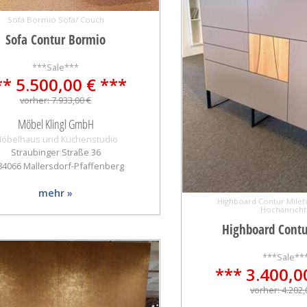
Sofa Bormio Sofa/ Couch
Sofa Contur Bormio
***Sale***
** 5.500,00 € ***
vorher: 7.933,00 €
Möbel Klingl GmbH
öbelhaus und Küchenstudio
Straubinger Straße 36
 84066 Mallersdorf-Pfaffenberg
mehr »
Highboard Contur Milet
Hochanricht
Highboard Contu
***Sale**
*** 3.400,0
vorher: 4.202,