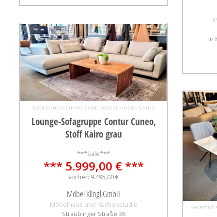
M
in
Sofa Contur Cuneo Sofa, Polstermöbel, Couch
Lounge-Sofagruppe Contur Cuneo,
Stoff Kairo grau
***Sale***
*** 5.999,00 € ***
vorher: 9.495,00 €
Möbel Klingl GmbH
Möbelhaus und Küchenstudio
Keramikti
Straubinger Straße 36