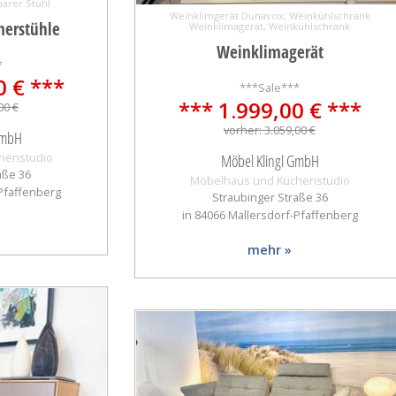
arer Stuhl
Weinklimgerät Dunavox, Weinkühlschrank
erstühle
Weinklimagerät, Weinkühlschrank
Weinklimagerät
*
0 € ***
***Sale***
*** 1.999,00 € ***
00 €
vorher: 3.059,00 €
GmbH
henstudio
Möbel Klingl GmbH
aße 36
Möbelhaus und Küchenstudio
-Pfaffenberg
Straubinger Straße 36
in 84066 Mallersdorf-Pfaffenberg
mehr »