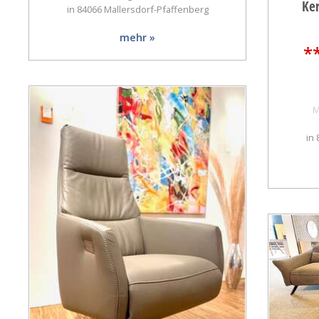
Ker
in 84066 Mallersdorf-Pfaffenberg
mehr »
*
M
in