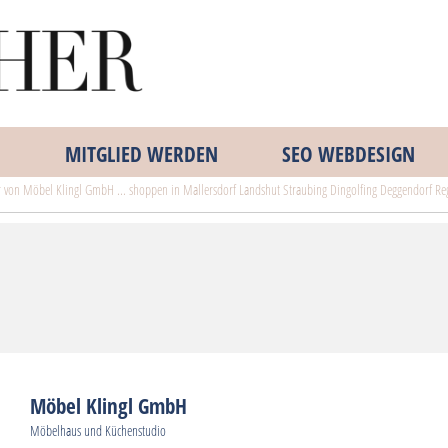
MITGLIED WERDEN
SEO WEBDESIGN
er von Möbel Klingl GmbH ... shoppen in Mallersdorf Landshut Straubing Dingolfing Deggendorf 
Möbel Klingl GmbH
Möbelhaus und Küchenstudio