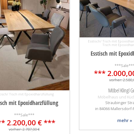
Esstisch/ Tisch mit Epoxidhar
Tisch mit Epoxidhar
Esstisch mit Epoxid
***Sale**
*** 2.000,0
vorher: 2.580,
Möbel Klingl 
tisch/ Tisch mit Epoxidharzfüllung
Möbelhaus und Küc
isch mit Epoxidharzfüllung
Straubinger Str
in 84066 Mallersdorf
***Sale***
** 2.200,00 € ***
mehr »
vorher: 2.787,00 €