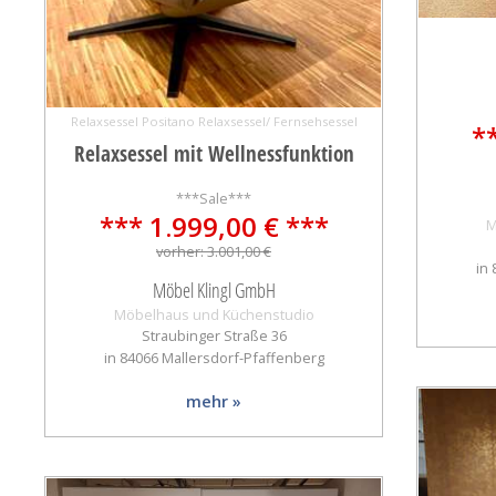
Relaxsessel Positano Relaxsessel/ Fernsehsessel
*
Relaxsessel mit Wellnessfunktion
***Sale***
*** 1.999,00 € ***
M
vorher: 3.001,00 €
in
Möbel Klingl GmbH
Möbelhaus und Küchenstudio
Straubinger Straße 36
in 84066 Mallersdorf-Pfaffenberg
mehr »