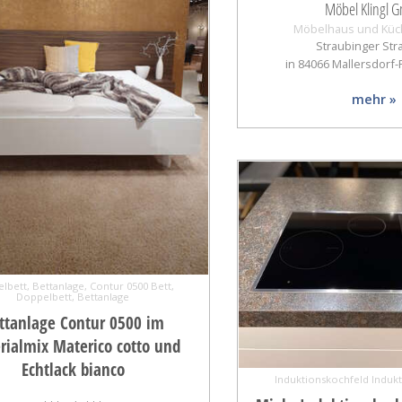
Möbel Klingl 
Möbelhaus und Küc
Straubinger Str
in 84066 Mallersdorf
mehr »
lbett, Bettanlage, Contur 0500 Bett,
Doppelbett, Bettanlage
ttanlage Contur 0500 im
rialmix Materico cotto und
Echtlack bianco
Induktionskochfeld Induk