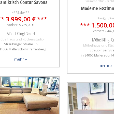
amiktisch Contur Savona
Esszimmerstuhl/drehb
Moderne Esszimm
***Sale***
** 3.999,00 € ***
***Sale**
*** 1.500,0
vorher: 5.729,00 €
vorher: 2.442,
Möbel Klingl GmbH
Möbel Klingl 
öbelhaus und Küchenstudio
Straubinger Straße 36
Möbelhaus und Küc
 84066 Mallersdorf-Pfaffenberg
Straubinger Str
in 84066 Mallersdorf
mehr »
mehr »