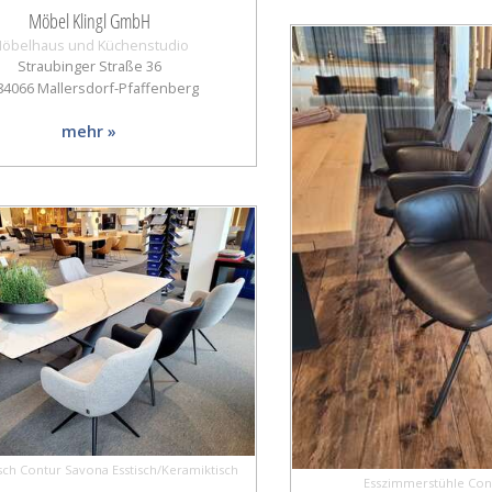
Möbel Klingl GmbH
öbelhaus und Küchenstudio
Straubinger Straße 36
 84066 Mallersdorf-Pfaffenberg
mehr »
sch Contur Savona Esstisch/Keramiktisch
Esszimmerstühle Con