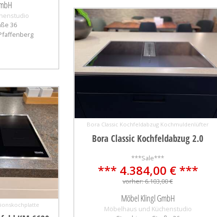
GmbH
henstudio
aße 36
-Pfaffenberg
Bora Classic Kochfeldabzug Kochmuldenlüfter
Bora Classic Kochfeldabzug 2.0
***Sale***
*** 4.384,00 € ***
vorher: 6.103,00 €
Möbel Klingl GmbH
tionskochplatte
Möbelhaus und Küchenstudio