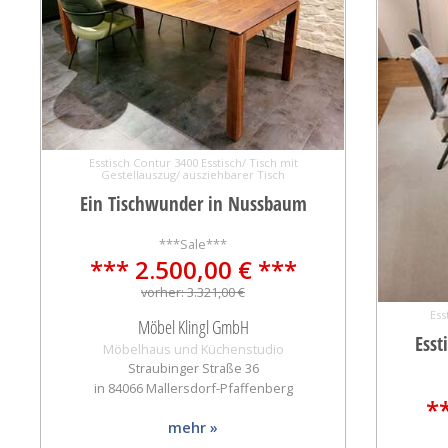
Esstisch Contur 3400 Esstisch/ Tisch mit
Gestellauszug/ ausziehbarer Tisch
Ein Tischwunder in Nussbaum
***Sale***
*** 2.500,00 € ***
vorher: 3.321,00 €
Ess
Möbel Klingl GmbH
Esst
Möbelhaus und Küchenstudio
Straubinger Straße 36
in 84066 Mallersdorf-Pfaffenberg
*
mehr »