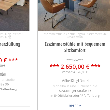
zfüllung Esstisch/
Esszimmerstühle Contur Pegara Esszimmerstuhl/
zfüllung
Schalenstuhl
harzfüllung
Esszimmerstühle mit bequemem
Sitzkomfort
*
0 € ***
***Sale***
*** 2.650,00 € ***
00 €
vorher: 4.376,00 €
GmbH
henstudio
Möbel Klingl GmbH
aße 36
Möbelhaus und Küchenstudio
-Pfaffenberg
Straubinger Straße 36
in 84066 Mallersdorf-Pfaffenberg
mehr »