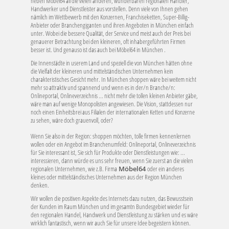
neben Möbel64 all die vielen anderen, wunderbaren regionalen Händler,
Handwerker und Dienstleister aus vorstellen. Denn viele von Ihnen gehen
nämlich im Wettbewerb mit den Konzernen, Franchiseketten, Super-Billig-
Anbieter oder Branchengiganten und ihren Angeboten in München einfach
unter. Wobei die bessere Qualität, der Service und meist auch der Preis bei
genauerer Betrachtung bei den kleineren, oft inhabergeführten Firmen
besser ist. Und genauso ist das auch bei Möbel64 in München .
Die Innenstädte in userem Land und speziell die von München hätten ohne
die Vielfalt der kleineren und mittelständischen Unternehmen kein
charakteristisches Gesicht mehr. In München shoppen wäre bei weitem nicht
mehr so attraktiv und spannend und wenn es in der/n Branche/n:
Onlineportal, Onlineverzeichnis ... nicht mehr die tollen kleinen Anbieter gäbe,
wäre man auf wenige Monopolisten angewiesen. Die Vision, stattdessen nur
noch einen Einheitsbrei aus Filialen der internationalen Ketten und Konzerne
zu sehen, wäre doch grauenvoll, oder?
Wenn Sie also in der Region: shoppen möchten, tolle firmen kennenlernen
wollen oder ein Angebot im Branchenumfeld: Onlineportal, Onlineverzeichnis
für Sie interessant ist, Sie sich für Produkte oder Dienstleistungen wie: ...
interessieren, dann würde es uns sehr freuen, wenn Sie zuerst an die vielen
regionalen Unternehmen, wie z.B. Firma
Möbel64
oder ein anderes
kleines oder mittelständisches Unternehmen aus der Region München
denken.
Wir wollen die positiven Aspekte des Internets dazu nutzen, das Bewusstsein
der Kunden im Raum München und im gesamtn Bundesgebiet wieder für
den regionalen Handel, Handwerk und Dienstleistung zu stärken und es wäre
wirklich fantastisch, wenn wir auch Sie für unsere Idee begeistern können.