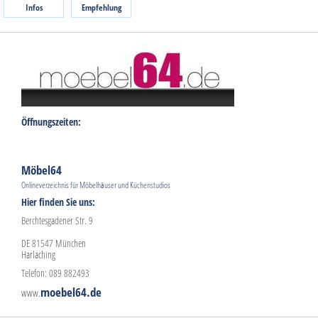
Infos
Empfehlung
Öffnungszeiten:
Möbel64
Onlineverzeichnis für Möbelhäuser und Küchenstudios
Hier finden Sie uns:
Berchtesgadener Str. 9
DE 81547 München
Harlaching
Telefon: 089 882493
moebel64.de
www.