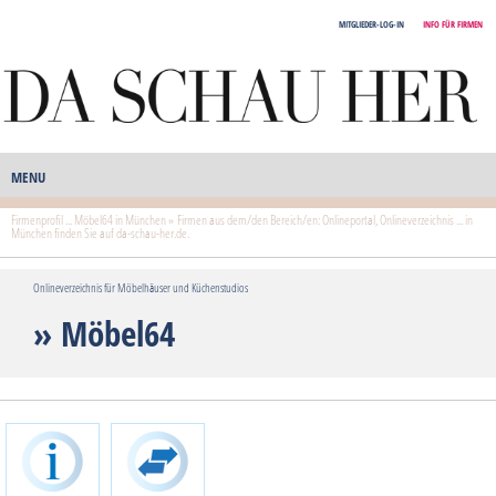
MITGLIEDER-LOG-IN
INFO FÜR FIRMEN
MENU
Firmenprofil ... Möbel64 in München » Firmen aus dem/den Bereich/en: Onlineportal, Onlineverzeichnis ... in
München finden Sie auf da-schau-her.de.
Onlineverzeichnis für Möbelhäuser und Küchenstudios
» Möbel64