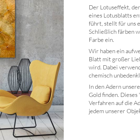
Der Lotuseffekt, de
eines Lotusblatts e
führt, stellt für un
Schließlich färben w
Farbe ein.
Wir haben ein aufwe
Blatt mit großer Li
wird. Dabei verwende
chemisch unbedenkli
In den Adern unserer
Gold finden. Dieses 
Verfahren auf die A
jedem unserer Objek