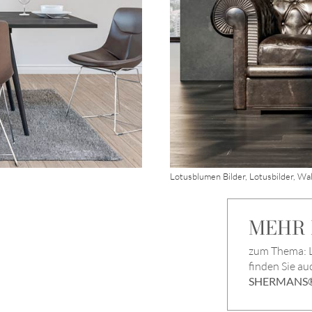
Lotusblumen Bilder, Lotusbilder, Wal
MEHR I
zum Thema: L
finden Sie au
SHERMANS®