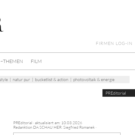
FIRMEN LOG-IN
I−THEMEN
FILM
style
|
natur pur
|
bucketlist & action
|
photovoltaik & energie
PREditorial
PREditorial · aktualisiert am: 10.03.2026
Redanktion DA SCHAU HER: Siegfried Romanek ·