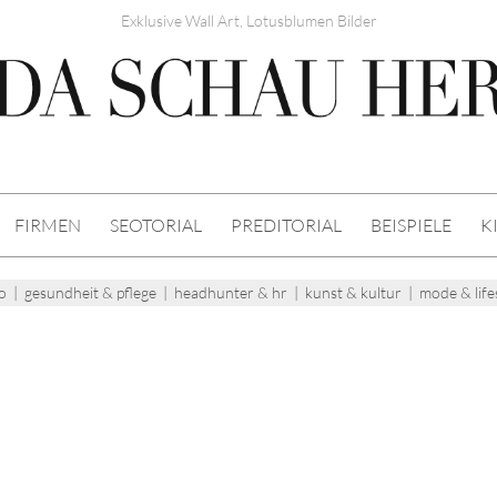
Exklusive Wall Art, Lotusblumen Bilder
FIRMEN
SEOTORIAL
PREDITORIAL
BEISPIELE
K
o
|
gesundheit & pflege
|
headhunter & hr
|
kunst & kultur
|
mode & life