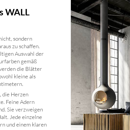
tus WALL
nicht, sondern
raus zu schaffen.
ältigen Auswahl der
turfarben gemäß
erden die Blätter
wohl kleine als
ntimetern.
, die Herzen
te. Feine Adern
nd. Sie verzweigen
alt. Jede einzelne
dern und einem klaren