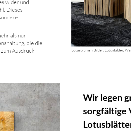
 es wider und
hl. Dieses
esondere
ehr als nur
nshaltung, die die
 zum Ausdruck
Lotusblumen Bilder, Lotusbilder, Wal
Wir legen g
sorgfältige
Lotusblätte