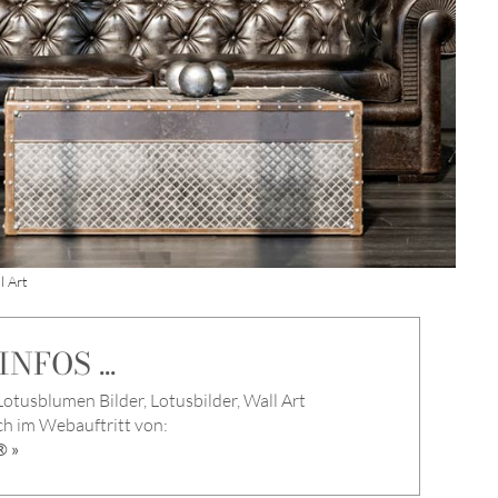
l Art
NFOS ...
otusblumen Bilder, Lotusbilder, Wall Art
ch im Webauftritt von:
 »