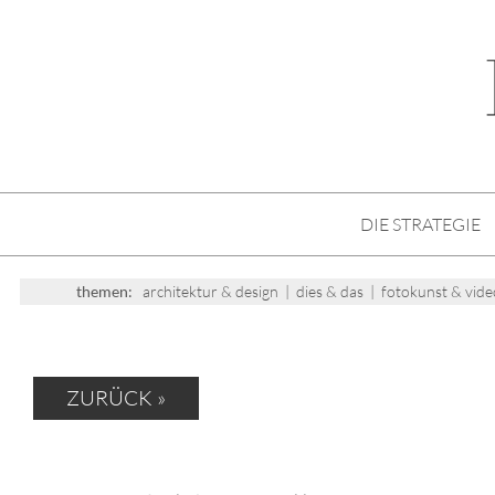
DIE STRATEGIE
themen:
architektur & design
|
dies & das
|
fotokunst & vide
ZURÜCK »