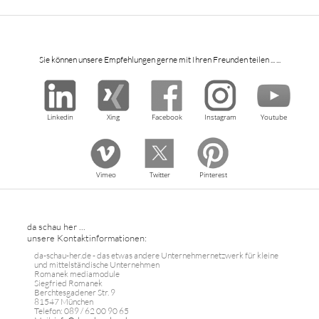
Sie können unsere Empfehlungen gerne mit Ihren Freunden teilen ... ...
Linkedin
Xing
Facebook
Instagram
Youtube
Vimeo
Twitter
Pinterest
da schau her ...
unsere Kontaktinformationen:
da-schau-her.de - das etwas andere Unternehmernetzwerk für kleine
und mittelständische Unternehmen
Romanek mediamodule
Siegfried Romanek
Berchtesgadener Str. 9
81547 München
Telefon: 089 / 62 00 90 65