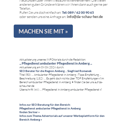
Neukunden über Ihren Webauftritt kennenlernen! Die vielen
anderen guten Gründe erklären wir Ihnen dann auch gerne per
Telefon.
Rufen Sie uns doch einfach an:
Tel: 089 / 62 00 90 65
info@da-schau-her.de
oder senden uns eine Anfrage an:
MACHEN SIE MIT »
Aktualisierung unseres INFOtorials durch die Redaktion:
... Pflegedienst ambulanter Pflegedienst in Amberg ...
Aktualisierung am 09.08.2026 durch:
SEO Berater für die Region Amberg ... Siegfried Romanek
Titel (50): ... Ambulanter Pflegedienst in Amberg - Tipps Empfehlung ...
Beschreibung (132): ... Es geht doch nichts über TOP Empfehlungen √ im
Bereich ambulanter Pflegedienst in Amberg ✶ finden Sie bei uns auf da-
schau-her.de
Überschrift (46): ... Pflegedienst in Amberg ambulanter Pflegedienst √
Infos zur SEO Beratung für den Bereich:
Pflegedienst ambulanter Pflegedienst in Amberg
finden Sie hier »
Infos zum Thema Advertorials auf unserer Werbeplattform für den
Bereich Amberg »