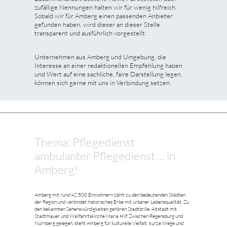
zufällige Nennungen halten wir für wenig hilfreich.
Sobald wir für Amberg einen passenden Anbieter
gefunden haben, wird dieser an dieser Stelle
transparent und ausführlich vorgestellt.
Unternehmen aus Amberg und Umgebung, die
Interesse an einer redaktionellen Empfehlung haben
und Wert auf eine sachliche, faire Darstellung legen,
können sich gerne mit uns in Verbindung setzen.
Thema: Pflegedienst
ambulanter Pflegedienst ... in
Amberg!
Amberg mit rund 42.500 Einwohnern zählt zu den bedeutenden Städten
der Region und verbindet historisches Erbe mit urbaner Lebensqualität. Zu
den bekannten Sehenswürdigkeiten gehören Stadtbrille, Altstadt mit
Stadtmauer und Wallfahrtskirche Maria Hilf. Zwischen Regensburg und
Nürnberg gelegen, steht Amberg für kulturelle Vielfalt, kurze Wege und