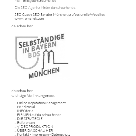
Mail:
info@da-schau-her.de
Die SEO Agentur hinter da-schau-her.de:
SEO Coach, SEO Berater München, professionelle Websites
www.romanek.com
da schau her ...
...
da schau her ...
wichtige Verlinkungenxxx
...
Online Reputation Management
...
PREditorial
...
INFOtorial
...
FIRMEN auf da-schau-her.de
...
DIE STRATEGIE
...
Referenzen
...
VIDEOPRODUKTION
...
ÜBER DA SCHAU HER
...
Kontakt - Impressum - Datenschutz