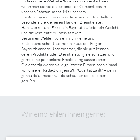
professionelle Website finden kann so einfach sein,
wenn man die vielen besonderen Geheimtipps in
unseren Städten kennt. Mit unserem
Empfehlungsnetzwerk von da-schau-her.de erhalten
besonders die kleineren Händler, Dienstleister,
Handwerker und Firmen in Bayreuth wieder ein Gesicht
und die verdiente Aufmerksamkeit.
Bei uns empfehlen vornehmlich kleine und
mittelständische Unternehmer aus der Region
Bayreuth andere Unternehmer, die sie gut kennen,
deren Produkte oder Dienstleistung sie schätzen und
gerne eine persönliche Empfehlung aussprechen.
Gleichzeitig werden alle gelisteten Firmen noch einmal
von unserer Redaktion geprüft. "Qualität zählt" – denn
genau dafür haben wir da-schau-her.de ins Leben
gerufen.
Wir empfehlen Ihnen gerne: