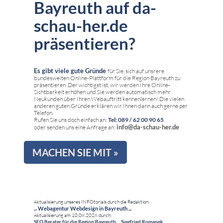
Bayreuth auf da-
schau-her.de
präsentieren?
Es gibt viele gute Gründe
für Sie, sich auf unsrere
bundesweiten Online-Plattform für die Region Bayreuth zu
präsentieren. Der wichtigst ist, wir werden Ihre Online-
Sichtbarkeit erhöhen und Sie werden automatisch mehr
Neukunden über Ihren Webauftritt kennenlernen! Die vielen
anderen guten Gründe erklären wir Ihnen dann auch gerne per
Telefon.
Rufen Sie uns doch einfach an:
Tel: 089 / 62 00 90 65
info@da-schau-her.de
oder senden uns eine Anfrage an:
MACHEN SIE MIT »
Aktualisierung unseres INFOtorials durch die Redaktion:
... Webagentur Webdesign in Bayreuth ...
Aktualisierung am 10.08.2026 durch:
SEO Berater für die Region Bayreuth ... Siegfried Romanek