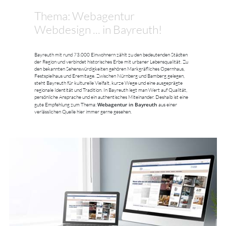
Thema: Webagentur
Webdesign ... in Bayreuth!
Bayreuth mit rund 73.000 Einwohnern zählt zu den bedeutenden Städten
der Region und verbindet historisches Erbe mit urbaner Lebensqualität. Zu
den bekannten Sehenswürdigkeiten gehören Markgräfliches Opernhaus,
Festspielhaus und Eremitage. Zwischen Nürnberg und Bamberg gelegen,
steht Bayreuth für kulturelle Vielfalt, kurze Wege und eine ausgeprägte
regionale Identität und Tradition. In Bayreuth legt man Wert auf Qualität,
persönliche Ansprache und ein authentisches Miteinander. Deshalb ist eine
Webagentur in Bayreuth
gute Empfehlung zum Thema:
aus einer
verlässlichen Quelle hier immer gerne gesehen.