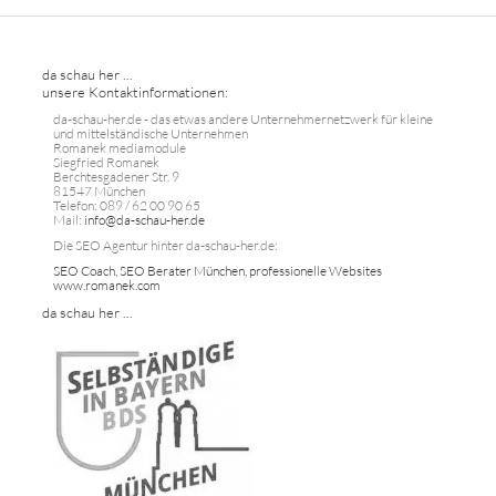
da schau her ...
unsere Kontaktinformationen:
da-schau-her.de - das etwas andere Unternehmernetzwerk für kleine
und mittelständische Unternehmen
Romanek mediamodule
Siegfried Romanek
Berchtesgadener Str. 9
81547 München
Telefon: 089 / 62 00 90 65
Mail:
info@da-schau-her.de
Die SEO Agentur hinter da-schau-her.de:
SEO Coach, SEO Berater München, professionelle Websites
www.romanek.com
da schau her ...