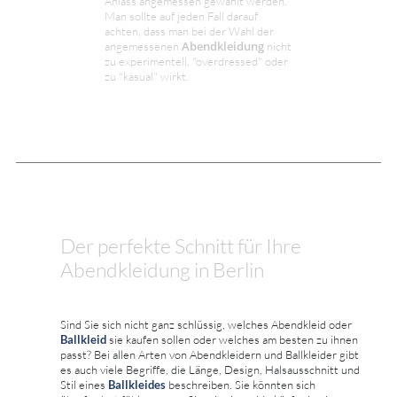
Anlass angemessen gewählt werden.
Man sollte auf jeden Fall darauf
achten, dass man bei der Wahl der
Abendkleidung
angemessenen
nicht
zu experimentell, "overdressed" oder
zu "kasual" wirkt.
Der perfekte Schnitt für Ihre
Abendkleidung in Berlin
Sind Sie sich nicht ganz schlüssig, welches Abendkleid oder
Ballkleid
sie kaufen sollen oder welches am besten zu ihnen
passt? Bei allen Arten von Abendkleidern und Ballkleider gibt
es auch viele Begriffe, die Länge, Design, Halsausschnitt und
Stil eines
Ballkleides
beschreiben. Sie könnten sich