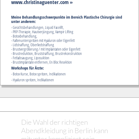
www.christinaguenter.com »
Meine Behandlungsschwerpunkte im Bereich Plastische Chirurgie sind
unter anderem:
- Gesichtsbehandlungen, Liquid Facelift,
- PRP-Therapie, Hautverjüngung, Vampir Lifting
- Botoxbehandlung,
- Faltenunterspritzen mit Hyaluron oder Eigenfett
- Lidstraffung, Oberliedstraffung
- Brustvergrößerung / mit Implantaten oder Eigenfett
- Brustreduktion, Bruststraffung, Brustrekonstruktion
- Fettabsaugung, Liposuktion
- Brustimplantate entfernen, En Bloc Resektion
Workshops für Ärzte:
- Botox Kurse, Botox spritzen, Indikationen
- Hyaluron spritzen, Indikationen
Die Wahl der richtigen
Abendkleidung in Berlin kann
mitunter kompliziert sein.