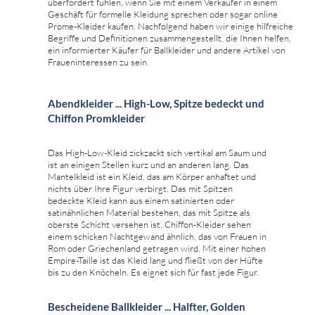
überfordert fühlen, wenn Sie mit einem Verkäufer in einem
Geschäft für formelle Kleidung sprechen oder sogar online
Prome-Kleider kaufen. Nachfolgend haben wir einige hilfreiche
Begriffe und Definitionen zusammengestellt, die Ihnen helfen,
ein informierter Käufer für Ballkleider und andere Artikel von
Fraueninteressen zu sein.
Abendkleider ... High-Low, Spitze bedeckt und
Chiffon Promkleider
Das High-Low-Kleid zickzackt sich vertikal am Saum und
ist an einigen Stellen kurz und an anderen lang. Das
Mantelkleid ist ein Kleid, das am Körper anhaftet und
nichts über Ihre Figur verbirgt. Das mit Spitzen
bedeckte Kleid kann aus einem satinierten oder
satinähnlichen Material bestehen, das mit Spitze als
oberste Schicht versehen ist. Chiffon-Kleider sehen
einem schicken Nachtgewand ähnlich, das von Frauen in
Rom oder Griechenland getragen wird. Mit einer hohen
Empire-Taille ist das Kleid lang und fließt von der Hüfte
bis zu den Knöcheln. Es eignet sich für fast jede Figur.
Bescheidene Ballkleider ... Halfter, Golden