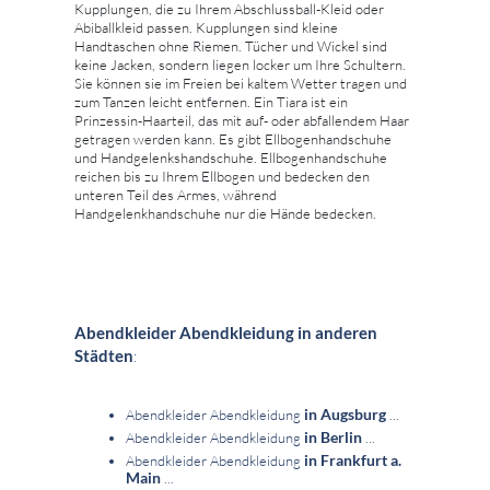
Kupplungen, die zu Ihrem Abschlussball-Kleid oder
Abiballkleid passen. Kupplungen sind kleine
Handtaschen ohne Riemen. Tücher und Wickel sind
keine Jacken, sondern liegen locker um Ihre Schultern.
Sie können sie im Freien bei kaltem Wetter tragen und
zum Tanzen leicht entfernen. Ein Tiara ist ein
Prinzessin-Haarteil, das mit auf- oder abfallendem Haar
getragen werden kann. Es gibt Ellbogenhandschuhe
und Handgelenkshandschuhe. Ellbogenhandschuhe
reichen bis zu Ihrem Ellbogen und bedecken den
unteren Teil des Armes, während
Handgelenkhandschuhe nur die Hände bedecken.
Abendkleider Abendkleidung in anderen
Städten
:
in Augsburg
Abendkleider Abendkleidung
...
in Berlin
Abendkleider Abendkleidung
...
in Frankfurt a.
Abendkleider Abendkleidung
Main
...