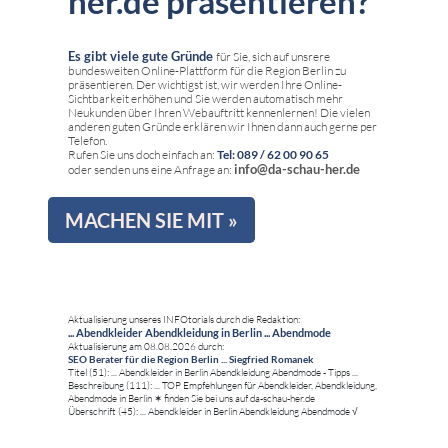
her.de präsentieren?
Es gibt viele gute Gründe
für Sie, sich auf unsrere
bundesweiten Online-Plattform für die Region Berlin zu
präsentieren. Der wichtigst ist, wir werden Ihre Online-
Sichtbarkeit erhöhen und Sie werden automatisch mehr
Neukunden über Ihren Webauftritt kennenlernen! Die vielen
anderen guten Gründe erklären wir Ihnen dann auch gerne per
Telefon.
Rufen Sie uns doch einfach an:
Tel: 089 / 62 00 90 65
info@da-schau-her.de
oder senden uns eine Anfrage an:
MACHEN SIE MIT »
Aktualisierung unseres INFOtorials durch die Redaktion:
... Abendkleider Abendkleidung in Berlin ... Abendmode
Aktualisierung am 08.08.2026 durch:
SEO Berater für die Region Berlin ... Siegfried Romanek
Titel (51): ... Abendkleider in Berlin Abendkleidung Abendmode - Tipps ...
Beschreibung (111): ... TOP Empfehlungen für Abendkleider, Abendkleidung,
Abendmode in Berlin ✶ finden Sie bei uns auf da-schau-her.de
Überschrift (45): ... Abendkleider in Berlin Abendkleidung Abendmode √