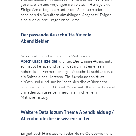
geschwollen und verjüngen sich bis zum Handgelenk.
Einige Ärmel beginnen unter den Schultern oder
scheinen die Schultern abzuhängen. Spaghetti-Träger
sind auch dünne Träger ohne Ärmel.
Der passende Ausschnitte für edle
Abendkleider
Ausschnitte sind auch bei der Wahl eines
Abschlussballkleides
wichtig. Der Empire-Ausschnitt
schnappt heraus und verbindet sich mit einer sehr
hohen Taille. Ein herzförmiger Ausschnitt sieht aus wie
die Spitze eines Herzens. Ein Juwelausschnitt ist
einfach und rund und befindet sich direkt über dem
Schlüsselbein. Der U-Boot-Ausschnitt (Bandeau) kommt
um jedes Schlüsselbein herum, ähnlich einem
Matrosenanzug.
Weitere Details zum Thema Abendkleidung /
Abendmode,die sie wissen sollten
Es gibt auch Handtaschen oder kleine Geldbörsen und