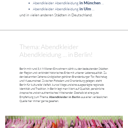
in München
Abendkleider Abendkleidung
...
in Ulm
Abendkleider Abendkleidung
...
und in vielen anderen Städten in Deutschland.
Thema: Abendkleider
Abendkleidung ... in Berlin!
Berlin mit rund 3,8 Millionen Einwohnern zählt zu den bedeutenden Städten
der Region und verbindet historisches Erbe mit urbaner Lebensqualität. Zu
den bekannten Sehenswürdigkeiten gehören Brandenburger Tor, Reichstag
und Museumsinsel. Zwischen Potsdam und Oranienburg gelegen, steht
Berlin für kulturelle Vielfalt, kurze Wege und eine ausgeprägte regionale
Identität und Tradition. In Berlin legt man Wert auf Qualität, persönliche
Ansprache und ein authentisches Miteinander. Deshalb ist eine gute
Abendkleider in Berlin
Empfehlung zum Thema:
aus einer verlässlichen
Quelle hier immer gerne gesehen.