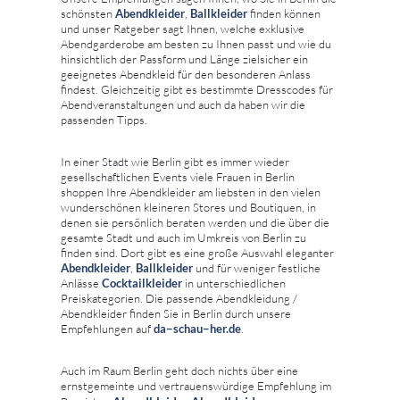
schönsten
Abendkleider
,
Ballkleider
finden können
und unser Ratgeber sagt Ihnen, welche exklusive
Abendgarderobe am besten zu Ihnen passt und wie du
hinsichtlich der Passform und Länge zielsicher ein
geeignetes Abendkleid für den besonderen Anlass
findest. Gleichzeitig gibt es bestimmte Dresscodes für
Abendveranstaltungen und auch da haben wir die
passenden Tipps.
In einer Stadt wie Berlin gibt es immer wieder
gesellschaftlichen Events viele Frauen in Berlin
shoppen Ihre Abendkleider am liebsten in den vielen
wunderschönen kleineren Stores und Boutiquen, in
denen sie persönlich beraten werden und die über die
gesamte Stadt und auch im Umkreis von Berlin zu
finden sind. Dort gibt es eine große Auswahl eleganter
Abendkleider
,
Ballkleider
und für weniger festliche
Anlässe
Cocktailkleider
in unterschiedlichen
Preiskategorien. Die passende Abendkleidung /
Abendkleider finden Sie in Berlin durch unsere
Empfehlungen auf
da−schau−her.de
.
Auch im Raum Berlin geht doch nichts über eine
ernstgemeinte und vertrauenswürdige Empfehlung im