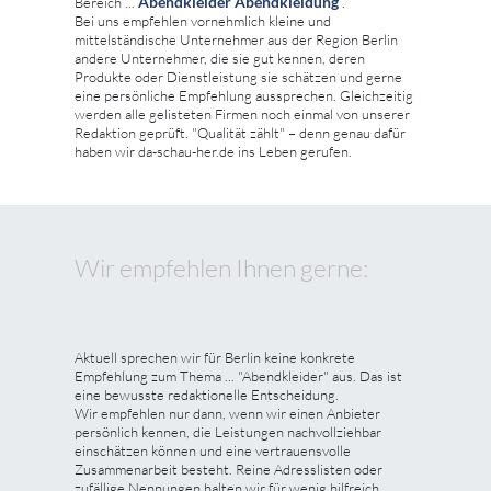
Abendkleider Abendkleidung
Bereich ...
.
Bei uns empfehlen vornehmlich kleine und
mittelständische Unternehmer aus der Region Berlin
andere Unternehmer, die sie gut kennen, deren
Produkte oder Dienstleistung sie schätzen und gerne
eine persönliche Empfehlung aussprechen. Gleichzeitig
werden alle gelisteten Firmen noch einmal von unserer
Redaktion geprüft. "Qualität zählt" – denn genau dafür
haben wir da-schau-her.de ins Leben gerufen.
Wir empfehlen Ihnen gerne:
Aktuell sprechen wir für Berlin keine konkrete
Empfehlung zum Thema ... "Abendkleider" aus. Das ist
eine bewusste redaktionelle Entscheidung.
Wir empfehlen nur dann, wenn wir einen Anbieter
persönlich kennen, die Leistungen nachvollziehbar
einschätzen können und eine vertrauensvolle
Zusammenarbeit besteht. Reine Adresslisten oder
zufällige Nennungen halten wir für wenig hilfreich.