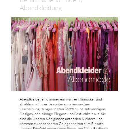
Abendkleidung
Abendkleider sind immer ein wahrer Híngucker und
strahlen mit ihrer besonderen, glamourösen
Erscheinung, ausgesuchten Stoffen und aufwendigen
Designs jede Menge Eleganz und Festlichkeit aus. Sie
sind die wahren Königinnen unter den Kleidern und
kommen zu besonderen Gelegenheiten zum Einsatz.
Unsere Empfehlungen sagen Ihnen, wo Sie in Berlin die