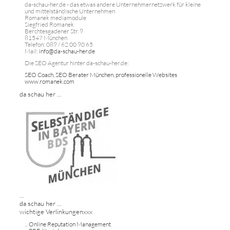
da-schau-her.de - das etwas andere Unternehmernetzwerk für kleine
und mittelständische Unternehmen
Romanek mediamodule
Siegfried Romanek
Berchtesgadener Str. 9
81547 München
Telefon: 089 / 62 00 90 65
Mail:
info@da-schau-her.de
Die SEO Agentur hinter da-schau-her.de:
SEO Coach, SEO Berater München, professionelle Websites
www.romanek.com
da schau her ...
...
da schau her ...
wichtige Verlinkungenxxx
...
Online Reputation Management