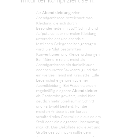
Abendkleidung
Als
oder
Abendgarderobe bezeichnet man
Kleidung, die sich durch
Besonderheiten in Stoff, Schnitt und
Aufputz von der normalen Kleidung
unterscheidet und abends zu
festlichen Gelegenheiten getragen
wird. Sie folgt bestimmten
Konventionen und Kleiderordnungen.
Bei Männern reicht meist als
Abendgarderobe ein dunkelblauer
oder schwarzer Sakkoanzug und dazu
ein weißes Hemd mit Krawatte. Edle
Lederschuhe gehören zu einer
Abendkleidung. Bei Frauen werden
Abendkleider
regelmäßig elegante
als Garderobe gewählt, wobei hier
deutlich mehr Spielraum in Schnitt
und Farbwahl besteht. Für die
meisten Anlässe ist ein kurzes
schulterfreies Cocktailkleid aus edlem
Stoff oder ein eleganter Hosenanzug
möglich. Das Dekolleté sowie Art und
Größe des Schmucks sollte dem