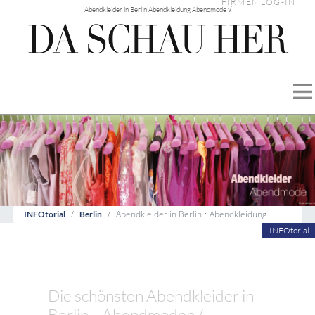
FIRMEN LOG-IN
Abendkleider in Berlin Abendkleidung Abendmode √
Abendkleider in Berlin • Abendkleidung
INFOtorial
Berlin
INFOtorial
Die schönsten Abendkleider in
Berlin... Abendmoden /