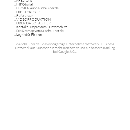
...
PREditorial
...
INFOtorial
...
FIRMEN auf da-schau-her.de
...
DIE STRATEGIE
...
Referenzen
...
VIDEOPRODUKTION
...
ÜBER DA SCHAU HER
...
Kontakt - Impressum - Datenschutz
...
Die Sitemap von da-schau-her.de
...
Log-In für Firmen
da-schau-her.de ... das einzigartige Unternehmernetzwerk . Business
Netzwerk aus München für mehr Reichweite und ein bessere Ranking
bei Google & Co.