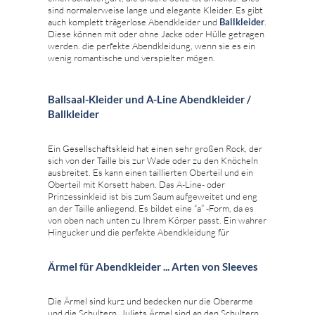
sind normalerweise lange und elegante Kleider. Es gibt
auch komplett trägerlose Abendkleider und
Ballkleider
.
Diese können mit oder ohne Jacke oder Hülle getragen
werden. die perfekte Abendkleidung, wenn sie es ein
wenig romantische und verspielter mögen.
Ballsaal-Kleider und A-Line Abendkleider /
Ballkleider
Ein Gesellschaftskleid hat einen sehr großen Rock, der
sich von der Taille bis zur Wade oder zu den Knöcheln
ausbreitet. Es kann einen taillierten Oberteil und ein
Oberteil mit Korsett haben. Das A-Line- oder
Prinzessinkleid ist bis zum Saum aufgeweitet und eng
an der Taille anliegend. Es bildet eine “a” -Form, da es
von oben nach unten zu Ihrem Körper passt. Ein wahrer
Hingucker und die perfekte Abendkleidung für
Ärmel für Abendkleider ... Arten von Sleeves
Die Ärmel sind kurz und bedecken nur die Oberarme
und die Schultern. Juliets Ärmel sind an den Schultern