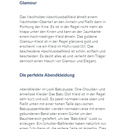
Glamour
Das Neckholder-Abschlussballkleid ähnelt einem
Neckholder-Oberteil an den Ärmeln und fließt dann in
Richtung der Knie. Es ist in der Regel nicht mehr als
knapp unter den Knien und kann an der Saumkante
einem hoch-niedrigen Kleid ähneln. Das goldene
Glamour-Kleid ist in der Regel glänzend gold und
erscheint wie ein Kleid im Hollywood-Stil. Das
bescheidene Abschlussballkleid ist schön, einfach und
bescheiden. Es deckt alles ab und verleiht dem Träger
dennoch einen Hauch von Glamour und Eleganz.
Die perfekte Abendkleidung
Abendkleider im Look Babypuppe, One-Shoulder- und
ärmellose Kleider Das Baby Doll Kleid ist in der Regel
sehr kurz und süß. Es passt normalerweise oben und
fließt unten mit einer hohen Taille dazwischen.
Babypuppenkleider werden normalerweise mit einem
gebundenen Band oder einem Gürtel um den
Bauchbereich geliefert, um das “Babykleid” -Look zu
erzeugen. Ein-Schulter-Ballkleider haben natürlich nur
einen Schultergurt, die andere Seite ist ärmellos. Dies