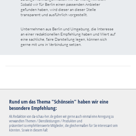
Sobald wir für Berlin einen passenden Anbieter
gefunden haben, wird dieser an dieser Stelle
transparent und ausführlich vorgestellt.
Unternehmen aus Berlin und Umgebung, die Interesse
an einer redaktionellen Empfehlung haben und Wert auf
eine sachliche, faire Darstellung legen, können sich
gerne mit uns in Verbindung setzen.
Rund um das Thema "Schönsein" haben wir eine
besondere Empfehlung:
Als Redaktion von da-schau-her.de geben wir gerne auch einmal eine Anregung zu
verwandten Themen / Dienstleistungen / Produkten und
präsentiert so empfehlenswerte Mitglieder, die gleichermaßen für Sie interessant sein
könnten. So wie in diesem Fall: