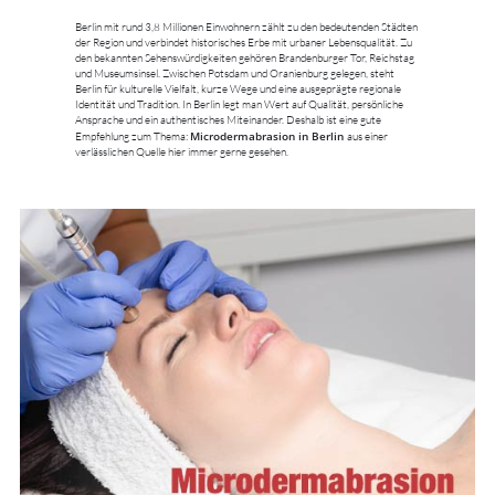
Berlin mit rund 3,8 Millionen Einwohnern zählt zu den bedeutenden Städten
der Region und verbindet historisches Erbe mit urbaner Lebensqualität. Zu
den bekannten Sehenswürdigkeiten gehören Brandenburger Tor, Reichstag
und Museumsinsel. Zwischen Potsdam und Oranienburg gelegen, steht
Berlin für kulturelle Vielfalt, kurze Wege und eine ausgeprägte regionale
Identität und Tradition. In Berlin legt man Wert auf Qualität, persönliche
Ansprache und ein authentisches Miteinander. Deshalb ist eine gute
Microdermabrasion in Berlin
Empfehlung zum Thema:
aus einer
verlässlichen Quelle hier immer gerne gesehen.