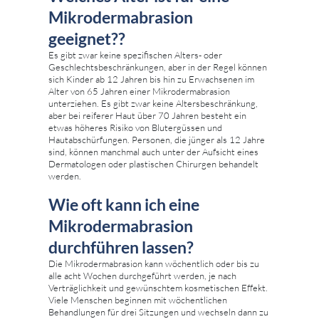
Mikrodermabrasion
geeignet??
Es gibt zwar keine spezifischen Alters- oder
Geschlechtsbeschränkungen, aber in der Regel können
sich Kinder ab 12 Jahren bis hin zu Erwachsenen im
Alter von 65 Jahren einer Mikrodermabrasion
unterziehen. Es gibt zwar keine Altersbeschränkung,
aber bei reiferer Haut über 70 Jahren besteht ein
etwas höheres Risiko von Blutergüssen und
Hautabschürfungen. Personen, die jünger als 12 Jahre
sind, können manchmal auch unter der Aufsicht eines
Dermatologen oder plastischen Chirurgen behandelt
werden.
Wie oft kann ich eine
Mikrodermabrasion
durchführen lassen?
Die Mikrodermabrasion kann wöchentlich oder bis zu
alle acht Wochen durchgeführt werden, je nach
Verträglichkeit und gewünschtem kosmetischen Effekt.
Viele Menschen beginnen mit wöchentlichen
Behandlungen für drei Sitzungen und wechseln dann zu