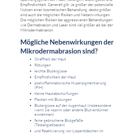
Empfindlichkeit. Generell gilt: Je größer der potenzielle
Nutzen einer kosmetischen Behandlung, desto größer
sind auch die möglichen Risiken und Nebenwirkungen.
Die möglichen Risiken bei aggressiveren Behandlungen
wie Dermabrasion und Laser sind viel größer als bei der
Mikrodermabrasion.
Mögliche Nebenwirkungen der
Mikrodermabrasion sind?
Straffheit der Haut
Rötungen
leichte Blutergüsse
Empfindlichkeit der Haut
postinflammatorische Hyperpigmentierung
(PIH)
kleine Hautabschürfungen
Flecken mit Blutungen
Blutergüsse auf der Augenhaut (insbesondere
wenn Sie Aspirin oder andere Blutverdünner
einnehmen)
feine gebrochene Blutgefäße
(Teleangiektasien)
und Reaktivierung von Lippenbläschen im