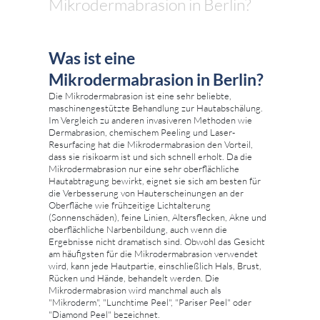
Mikrodermabrasion in Berlin?
Was ist eine
Mikrodermabrasion in Berlin?
Die Mikrodermabrasion ist eine sehr beliebte,
maschinengestützte Behandlung zur Hautabschälung.
Im Vergleich zu anderen invasiveren Methoden wie
Dermabrasion, chemischem Peeling und Laser-
Resurfacing hat die Mikrodermabrasion den Vorteil,
dass sie risikoarm ist und sich schnell erholt. Da die
Mikrodermabrasion nur eine sehr oberflächliche
Hautabtragung bewirkt, eignet sie sich am besten für
die Verbesserung von Hauterscheinungen an der
Oberfläche wie frühzeitige Lichtalterung
(Sonnenschäden), feine Linien, Altersflecken, Akne und
oberflächliche Narbenbildung, auch wenn die
Ergebnisse nicht dramatisch sind. Obwohl das Gesicht
am häufigsten für die Mikrodermabrasion verwendet
wird, kann jede Hautpartie, einschließlich Hals, Brust,
Rücken und Hände, behandelt werden. Die
Mikrodermabrasion wird manchmal auch als
"Mikroderm", "Lunchtime Peel", "Pariser Peel" oder
"Diamond Peel" bezeichnet.