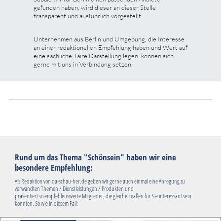
gefunden haben, wird dieser an dieser Stelle
transparent und ausführlich vorgestellt.
Unternehmen aus Berlin und Umgebung, die Interesse
an einer redaktionellen Empfehlung haben und Wert auf
eine sachliche, faire Darstellung legen, können sich
gerne mit uns in Verbindung setzen.
Rund um das Thema "Schönsein" haben wir eine
besondere Empfehlung:
Als Redaktion von da-schau-her.de geben wir gerne auch einmal eine Anregung zu
verwandten Themen / Dienstleistungen / Produkten und
präsentiert so empfehlenswerte Mitglieder, die gleichermaßen für Sie interessant sein
könnten. So wie in diesem Fall: