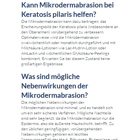
Kann Mikrodermabrasion bei
Keratosis pilaris helfen?
Die Mikrodermabrasion kann dazu beitragen, das
Erscheinungsbild der Keratosis pilaris (insbesondere an
den Oberarmen) vorübergehend zu verbessern.
Optimalerweise wird die Mikrodermabrasion
zweiwöchentlich oder monatlich durchgeführt und mit
Milchsäure-Lotionen wie Lac-Hydrin-Lotion oder
AmLactin und wöchentlichen Glykolsäure-Peelings
kombiniert. Erwarten Sie bei diesem Zustand keine
großartigen Ergebnisse.
Was sind mögliche
Nebenwirkungen der
Mikrodermabrasion?
Die möglichen Nebenwirkungen der
Mikrodermabrasion sind minimal, und es handelt sich
um ein sehr sicheres Verfahren. Mögliche Nachteile
sind sehr begrenzt, da die Mikrodermabrasion nur die
Epidermis, also die äußerste Hautschicht, betrifft. Zu
den üblichen geringfügigen, vorübergehenden
Nebenwirkungen gehören ein leichtes
Spannungsgefühl der Haut, Rötungen, Blutergüsse und