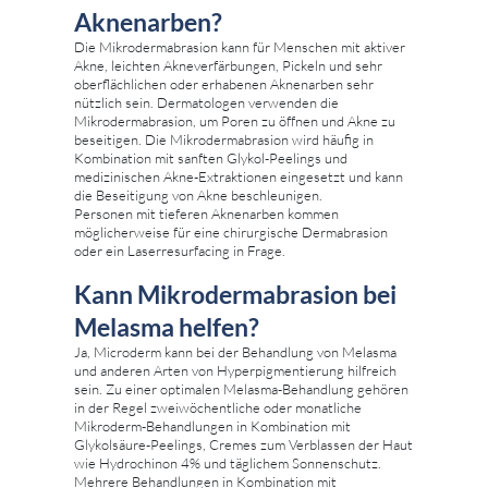
Aknenarben?
Die Mikrodermabrasion kann für Menschen mit aktiver
Akne, leichten Akneverfärbungen, Pickeln und sehr
oberflächlichen oder erhabenen Aknenarben sehr
nützlich sein. Dermatologen verwenden die
Mikrodermabrasion, um Poren zu öffnen und Akne zu
beseitigen. Die Mikrodermabrasion wird häufig in
Kombination mit sanften Glykol-Peelings und
medizinischen Akne-Extraktionen eingesetzt und kann
die Beseitigung von Akne beschleunigen.
Personen mit tieferen Aknenarben kommen
möglicherweise für eine chirurgische Dermabrasion
oder ein Laserresurfacing in Frage.
Kann Mikrodermabrasion bei
Melasma helfen?
Ja, Microderm kann bei der Behandlung von Melasma
und anderen Arten von Hyperpigmentierung hilfreich
sein. Zu einer optimalen Melasma-Behandlung gehören
in der Regel zweiwöchentliche oder monatliche
Mikroderm-Behandlungen in Kombination mit
Glykolsäure-Peelings, Cremes zum Verblassen der Haut
wie Hydrochinon 4% und täglichem Sonnenschutz.
Mehrere Behandlungen in Kombination mit