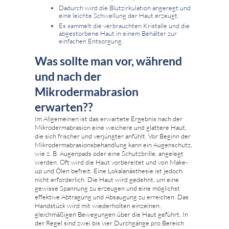
Dadurch wird die Blutzirkulation angeregt und
eine leichte Schwellung der Haut erzeugt.
Es sammelt die verbrauchten Kristalle und die
abgestorbene Haut in einem Behälter zur
einfachen Entsorgung.
Was sollte man vor, während
und nach der
Mikrodermabrasion
erwarten??
Im Allgemeinen ist das erwartete Ergebnis nach der
Mikrodermabrasion eine weichere und glattere Haut,
die sich frischer und verjüngter anfühlt. Vor Beginn der
Mikrodermabrasionsbehandlung kann ein Augenschutz,
wie z. B. Augenpads oder eine Schutzbrille, angelegt
werden. Oft wird die Haut vorbereitet und von Make-
up und Ölen befreit. Eine Lokalanästhesie ist jedoch
nicht erforderlich. Die Haut wird gedehnt, um eine
gewisse Spannung zu erzeugen und eine möglichst
effektive Abtragung und Absaugung zu erreichen. Das
Handstück wird mit wiederholten einzelnen,
gleichmäßigen Bewegungen über die Haut geführt. In
der Regel sind zwei bis vier Durchgänge pro Bereich