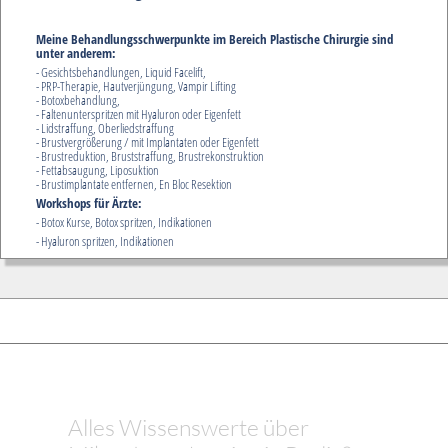
Meine Behandlungsschwerpunkte im Bereich Plastische Chirurgie sind
unter anderem:
- Gesichtsbehandlungen, Liquid Facelift,
- PRP-Therapie, Hautverjüngung, Vampir Lifting
- Botoxbehandlung,
- Faltenunterspritzen mit Hyaluron oder Eigenfett
- Lidstraffung, Oberliedstraffung
- Brustvergrößerung / mit Implantaten oder Eigenfett
- Brustreduktion, Bruststraffung, Brustrekonstruktion
- Fettabsaugung, Liposuktion
- Brustimplantate entfernen, En Bloc Resektion
Workshops für Ärzte:
- Botox Kurse, Botox spritzen, Indikationen
- Hyaluron spritzen, Indikationen
Alles Wissenswerte über