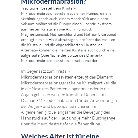
Mikrodermabrasion?
Traditionell besteht ein Kristall-
Mikrodermabrasionssystem aus einer Pumpe, einem
Verbindungsschlauch, einem Handstück und einem
Vakuum. Während die Pumpe einen Hochdruckstrom
aus inerten Kristallen wie Aluminiumoxid,
Magnesiumoxid, Natriumchlorid und Natriumbicarbonat
erzeugt, um die Haut abzutragen, entfernt das Vakuum
die Kristalle und die abgeschilferten Hautzellen.
Alternativ können die inerten Kristalle auch durch eine
aufgeraute Oberfläche der Spitze des Diamant-
Mikrodermabrasionssystems ersetzt werden.
Im Gegensatz zum Kristall-
Mikrodermabrasionssystem erzeugt das Diamant-
Mikrodermabrasionsgerät keine Kristallpartikel, die
in die Nase des Patienten eingeatmet oder in die
Augen geblasen werden könnten. Daher ist die
Diamant-Mikrodermabrasion für die Anwendung in
der Augen- und Lippenpartie sicherer. Im
Allgemeinen gilt: Je langsamer die Bewegung des
Handstücks auf der Haut und je mehr Durchgänge
über die Haut, desto tiefer die Behandlung. .
Welches Alter ist für eine