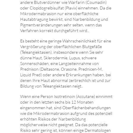
andere Blutverdünner wie Warfarin (Coumadin)
oder Clopidogrelbisulfat (Plavix) einnehmen. Da die
Mikrodermabrasion nur eine oberflächliche
Hautabtragung bewirkt, sind Narbenbildung und
Pigmentveränderungen sehr selten, wenn das
Verfahren korrekt durchgeführt wird..
Es besteht eine geringe Wahrscheinlichkeit für eine
Vergrößerung der oberflächlichen Blutgefäße
(Teleangiektasien), insbesondere wenn Sie sehr
dünne Haut, Sklerodermie, Lupus, schwere
Sonnenschäden, eine Langzeiteinnahme von
Prednison (Deltasone, Orasone, Prednicen-M,
Liquid Pred) oder andere Erkrankungen haben, bei
denen Ihre Haut abnormal zerbrechlich ist und zur
Bildung von Teleangiektasien neigt..
Wenn eine Person Isotretinoin (Accutane) einnimmt
oder in den letzten sechs bis 12 Monaten
eingenommen hat, sind Oberflächenbehandlungen
wie die Mikrodermabrasion aufgrund des potenziell
erhöhten Risikos der Narbenbildung
möglicherweise nicht geeignet. Da das potenzielle
Risiko sehr gering ist, können einige Dermatologen