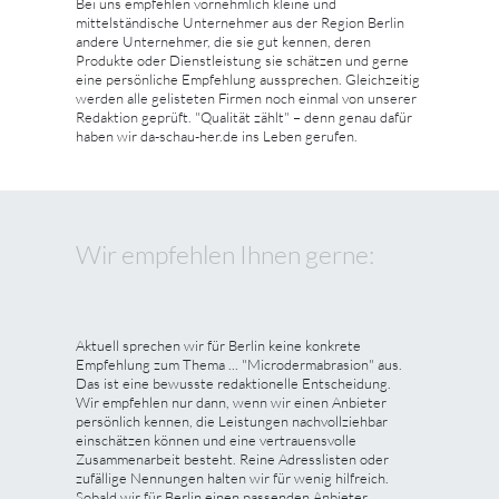
Bei uns empfehlen vornehmlich kleine und
mittelständische Unternehmer aus der Region Berlin
andere Unternehmer, die sie gut kennen, deren
Produkte oder Dienstleistung sie schätzen und gerne
eine persönliche Empfehlung aussprechen. Gleichzeitig
werden alle gelisteten Firmen noch einmal von unserer
Redaktion geprüft. "Qualität zählt" – denn genau dafür
haben wir da-schau-her.de ins Leben gerufen.
Wir empfehlen Ihnen gerne:
Aktuell sprechen wir für Berlin keine konkrete
Empfehlung zum Thema ... "Microdermabrasion" aus.
Das ist eine bewusste redaktionelle Entscheidung.
Wir empfehlen nur dann, wenn wir einen Anbieter
persönlich kennen, die Leistungen nachvollziehbar
einschätzen können und eine vertrauensvolle
Zusammenarbeit besteht. Reine Adresslisten oder
zufällige Nennungen halten wir für wenig hilfreich.
Sobald wir für Berlin einen passenden Anbieter