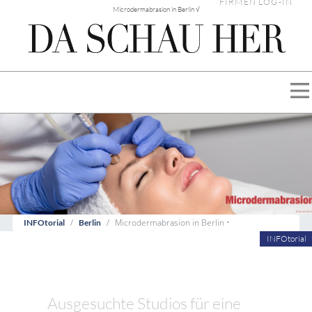
FIRMEN LOG-IN
Microdermabrasion in Berlin √
Microdermabrasion in Berlin •
INFOtorial
Berlin
INFOtorial
Ausgesuchte Studios für eine