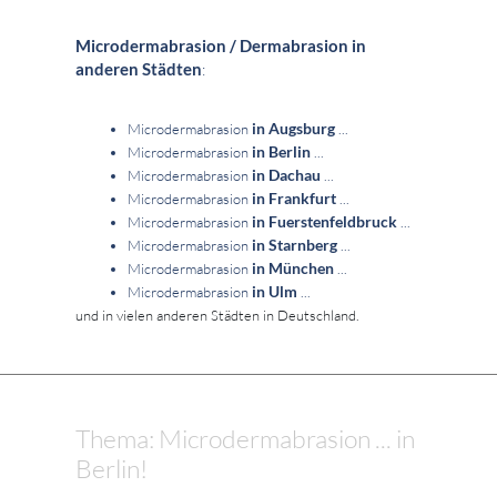
Microdermabrasion / Dermabrasion in
anderen Städten
:
in Augsburg
Microdermabrasion
...
in Berlin
Microdermabrasion
...
in Dachau
Microdermabrasion
...
in Frankfurt
Microdermabrasion
...
in Fuerstenfeldbruck
Microdermabrasion
...
in Starnberg
Microdermabrasion
...
in München
Microdermabrasion
...
in Ulm
Microdermabrasion
...
und in vielen anderen Städten in Deutschland.
Thema: Microdermabrasion ... in
Berlin!