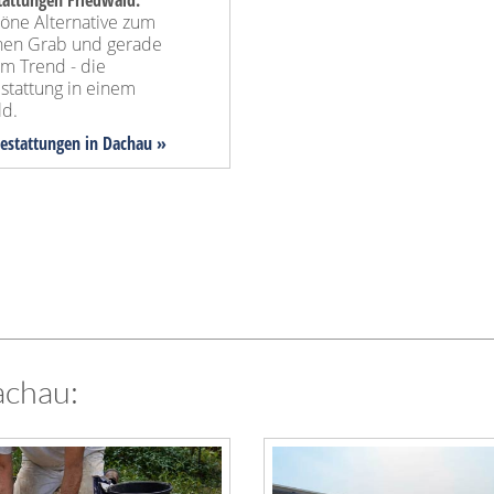
attungen Friedwald:
höne Alternative zum
chen Grab und gerade
im Trend - die
tattung in einem
ld.
bestattungen in Dachau »
achau: