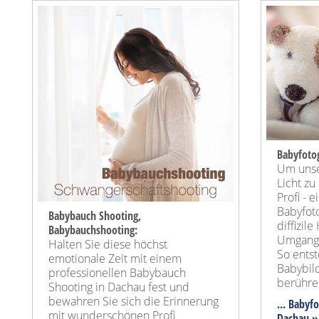
Babyfotog
Um unser
Licht zu
Profi - 
Babyfoto
Babybauch Shooting,
diffizi
Babybauchshooting:
Umgang 
Halten Sie diese höchst
So ents
emotionale Zeit mit einem
Babybild
professionellen Babybauch
berühre
Shooting in Dachau fest und
bewahren Sie sich die Erinnerung
... Babyf
mit wunderschönen Profi
Dachau »