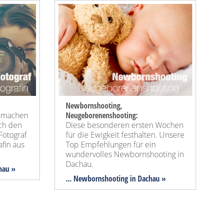
Newbornshooting,
n machen
Neugeborenenshooting:
ach den
Diese besonderen ersten Wochen
Fotograf
für die Ewigkeit festhalten. Unsere
fin aus
Top Empfehlungen für ein
wundervolles Newbornshooting in
Dachau.
chau »
... Newbornshooting in Dachau »