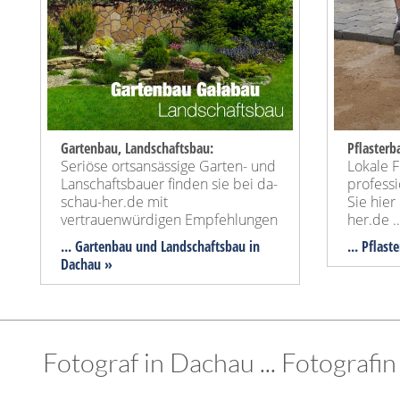
Gartenbau, Landschaftsbau:
Pflasterba
Seriöse ortsansässige Garten- und
Lokale F
Lanschaftsbauer finden sie bei da-
professi
schau-her.de mit
Sie hier
vertrauenwürdigen Empfehlungen
her.de 
... Gartenbau und Landschaftsbau in
... Pflas
Dachau »
Fotograf in Dachau ... Fotografin