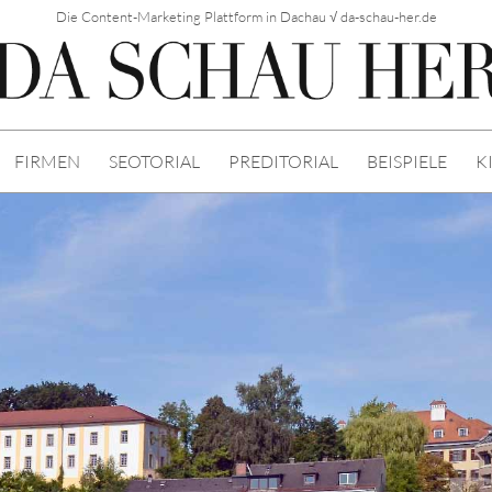
Die Content-Marketing Plattform in Dachau √ da-schau-her.de
FIRMEN
SEOTORIAL
PREDITORIAL
BEISPIELE
K