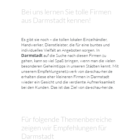
Bei uns lernen Sie tolle Firmen
aus Darmstadt kennen!
Es gibt sie noch – die tollen lokalen Einzelhändler,
Handwerker, Dienstleister, die für eine buntes und
individuelles Vielfalt an Angeboten sorgen. In
Darmstadt
auf die Suche nach diesen Firmen zu
gehen, kann so viel Spaß bringen, wenn man die vielen
besonderen Geheimtipps in unseren Städten kennt. Mit
unserem Empfehlungsnetzwerk von da-schau-her.de
erhalten diese eher kleineren Firmen in Darmstadt
wieder ein Gesicht und die verdiente Aufmerksamkeit
bei den Kunden. Das ist das Ziel von da-schau-her.de.
Für folgende Themenbereiche
zeigen wir Empfehlungen für
Darmstadt