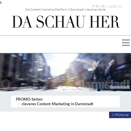
b
FIRMEN LOG-IN
Die Content-Marketing Plattform in Darmstadt √ da-schau-her.de
PROMO-Seiten
cleveres Content-Marketing in Darmstadt
INFOtorial