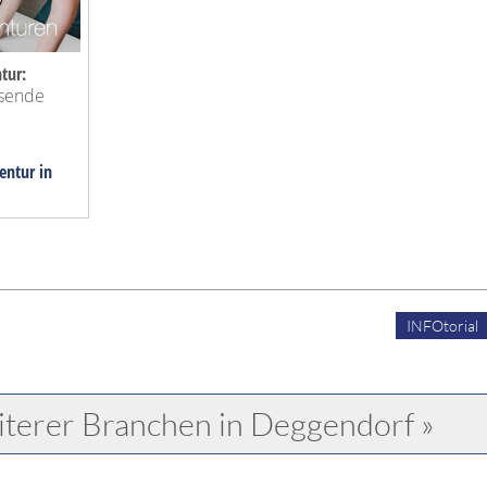
tur:
ssende
entur in
INFOtorial
iterer Branchen in Deggendorf »