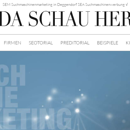
SEM Suchmaschinenmarketing in Deggendorf SEA Suchmaschinenwerbung √
FIRMEN
SEOTORIAL
PREDITORIAL
BEISPIELE
K