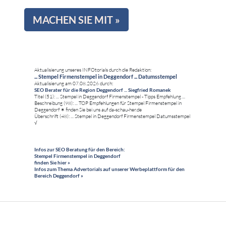
MACHEN SIE MIT »
Aktualisierung unseres INFOtorials durch die Redaktion:
... Stempel Firmenstempel in Deggendorf ... Datumsstempel
Aktualisierung am 07.08.2026 durch:
SEO Berater für die Region Deggendorf ... Siegfried Romanek
Titel (51): ... Stempel in Deggendorf Firmenstempel - Tipps Empfehlung ...
Beschreibung (98): ... TOP Empfehlungen für Stempel Firmenstempel in
Deggendorf ✶ finden Sie bei uns auf da-schau-her.de
Überschrift (48): ... Stempel in Deggendorf Firmenstempel Datumsstempel
√
Infos zur SEO Beratung für den Bereich:
Stempel Firmenstempel in Deggendorf
finden Sie hier »
Infos zum Thema Advertorials auf unserer Werbeplattform für den
Bereich Deggendorf »