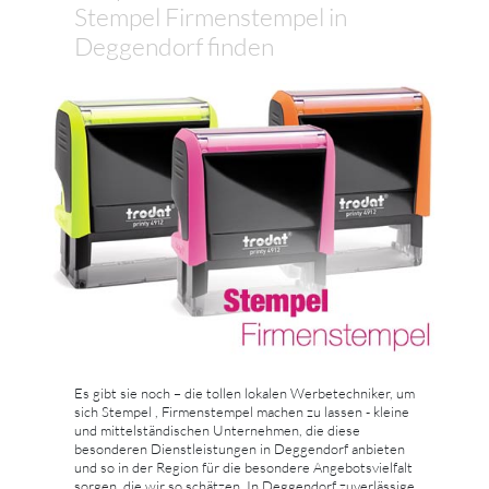
Stempel Firmenstempel in
Deggendorf finden
Es gibt sie noch – die tollen lokalen Werbetechniker, um
sich Stempel , Firmenstempel machen zu lassen - kleine
und mittelständischen Unternehmen, die diese
besonderen Dienstleistungen in Deggendorf anbieten
und so in der Region für die besondere Angebotsvielfalt
sorgen, die wir so schätzen. In Deggendorf zuverlässige