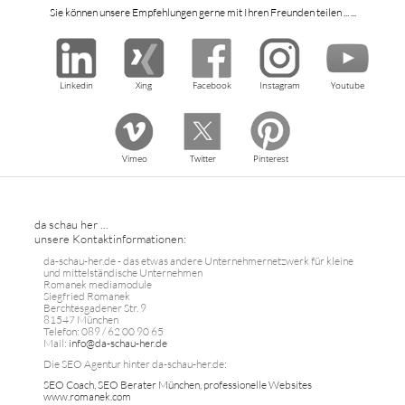
Sie können unsere Empfehlungen gerne mit Ihren Freunden teilen ... ...
Linkedin
Xing
Facebook
Instagram
Youtube
Vimeo
Twitter
Pinterest
da schau her ...
unsere Kontaktinformationen:
da-schau-her.de - das etwas andere Unternehmernetzwerk für kleine
und mittelständische Unternehmen
Romanek mediamodule
Siegfried Romanek
Berchtesgadener Str. 9
81547 München
Telefon: 089 / 62 00 90 65
Mail:
info@da-schau-her.de
Die SEO Agentur hinter da-schau-her.de:
SEO Coach, SEO Berater München, professionelle Websites
www.romanek.com