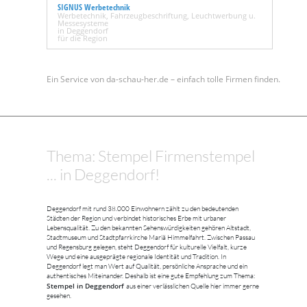
SIGNUS Werbetechnik
Werbetechnik, Fahrzeugbeschriftung, Leuchtwerbung u.
Messesysteme
in Deggendorf
für die Region
Ein Service von da-schau-her.de – einfach tolle Firmen finden.
Thema: Stempel Firmenstempel
... in Deggendorf!
Deggendorf mit rund 38.000 Einwohnern zählt zu den bedeutenden
Städten der Region und verbindet historisches Erbe mit urbaner
Lebensqualität. Zu den bekannten Sehenswürdigkeiten gehören Altstadt,
Stadtmuseum und Stadtpfarrkirche Mariä Himmelfahrt. Zwischen Passau
und Regensburg gelegen, steht Deggendorf für kulturelle Vielfalt, kurze
Wege und eine ausgeprägte regionale Identität und Tradition. In
Deggendorf legt man Wert auf Qualität, persönliche Ansprache und ein
authentisches Miteinander. Deshalb ist eine gute Empfehlung zum Thema:
Stempel in Deggendorf
aus einer verlässlichen Quelle hier immer gerne
gesehen.