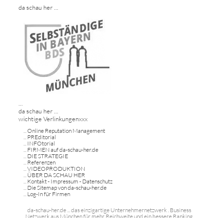
da schau her ...
...
da schau her ...
wichtige Verlinkungenxxx
...
Online Reputation Management
...
PREditorial
...
INFOtorial
...
FIRMEN auf da-schau-her.de
...
DIE STRATEGIE
...
Referenzen
...
VIDEOPRODUKTION
...
ÜBER DA SCHAU HER
...
Kontakt - Impressum - Datenschutz
...
Die Sitemap von da-schau-her.de
...
Log-In für Firmen
da-schau-her.de ... das einzigartige Unternehmernetzwerk . Business
Netzwerk aus München für mehr Reichweite und ein bessere Ranking