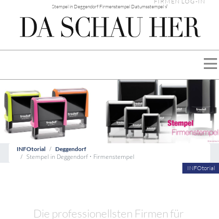
FIRMEN LOG-IN
Stempel in Deggendorf Firmenstempel Datumsstempel √
INFOtorial
Deggendorf
Stempel in Deggendorf • Firmenstempel
INFOtorial
Die professionellsten Firmen für