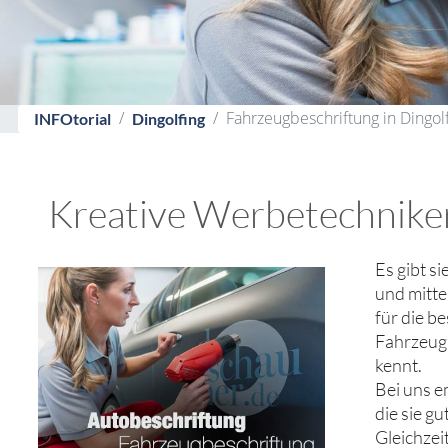
Fahrzeugbeschriftung in Dingol
INFOtorial
Dingolfing
Kreative Werbetechniker 
Es gibt s
und mitte
für die b
Fahrzeugb
kennt.
Bei uns e
die sie g
Gleichzei