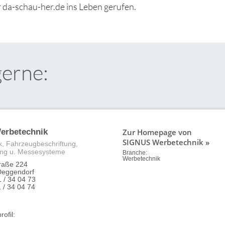
 da-schau-her.de ins Leben gerufen.
gerne:
Zur Homepage von
erbetechnik
SIGNUS Werbetechnik »
, Fahrzeugbeschriftung,
ng u. Messesysteme
Branche:
Werbetechnik
traße 224
Deggendorf
1 / 34 04 73
 / 34 04 74
ofil: