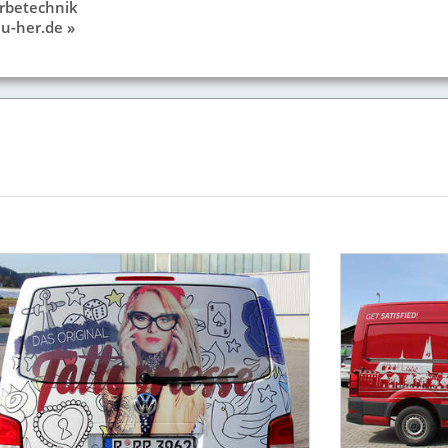
rbetechnik
u-her.de »