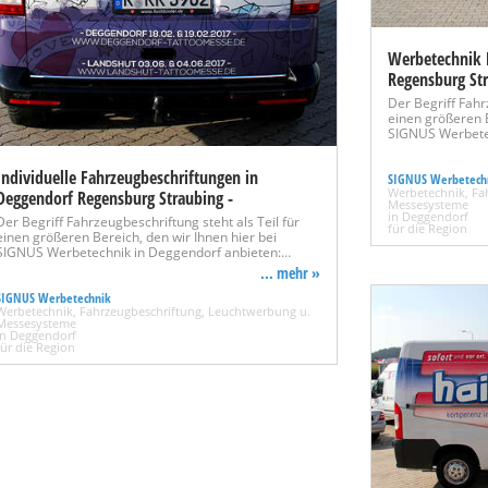
Werbetechnik 
Regensburg St
Der Begriff Fahr
einen größeren B
SIGNUS Werbete
Individuelle Fahrzeugbeschriftungen in
SIGNUS Werbetech
Werbetechnik, Fa
Deggendorf Regensburg Straubing -
Messesysteme
in Deggendorf
Der Begriff Fahrzeugbeschriftung steht als Teil für
für die Region
einen größeren Bereich, den wir Ihnen hier bei
SIGNUS Werbetechnik in Deggendorf anbieten:…
... mehr »
SIGNUS Werbetechnik
Werbetechnik, Fahrzeugbeschriftung, Leuchtwerbung u.
Messesysteme
in Deggendorf
für die Region