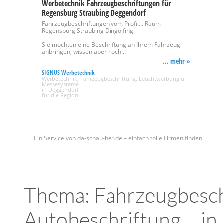
Werbetechnik Fahrzeugbeschriftungen für
Regensburg Straubing Deggendorf
Fahrzeugbeschriftungen vom Profi ... Raum
Regensburg Straubing Dingolfing
Sie möchten eine Beschriftung an Ihrem Fahrzeug
anbringen, wissen aber noch…
... mehr »
SIGNUS Werbetechnik
Werbetechnik, Fahrzeugbeschriftung, Leuchtwerbung u.
Messesysteme
in Deggendorf
für die Region
Ein Service von da-schau-her.de – einfach tolle Firmen finden.
Thema: Fahrzeugbesch
Autobeschriftung ... in