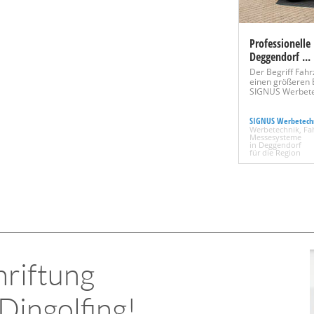
Professionelle
Deggendorf ..
Der Begriff Fahr
einen größeren B
SIGNUS Werbete
SIGNUS Werbetech
Werbetechnik, Fa
Messesysteme
in Deggendorf
für die Region
riftung
 Dingolfing!