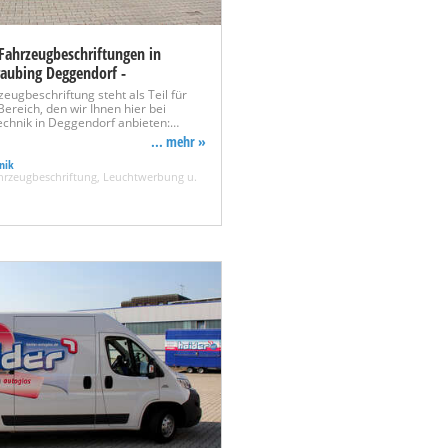
Fahrzeugbeschriftungen in
raubing Deggendorf -
zeugbeschriftung steht als Teil für
ereich, den wir Ihnen hier bei
chnik in Deggendorf anbieten:…
... mehr »
nik
hrzeugbeschriftung, Leuchtwerbung u.