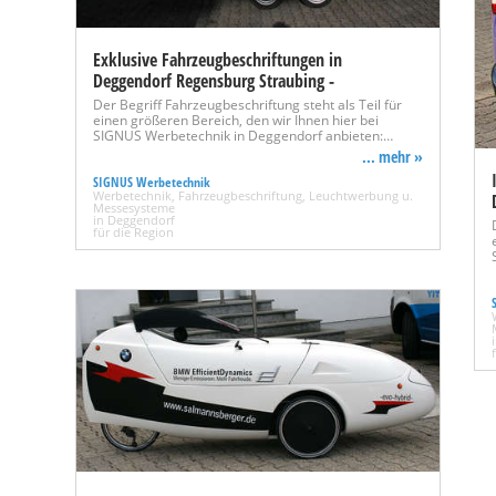
Exklusive Fahrzeugbeschriftungen in
Deggendorf Regensburg Straubing -
Der Begriff Fahrzeugbeschriftung steht als Teil für
einen größeren Bereich, den wir Ihnen hier bei
SIGNUS Werbetechnik in Deggendorf anbieten:…
... mehr »
SIGNUS Werbetechnik
Werbetechnik, Fahrzeugbeschriftung, Leuchtwerbung u.
Messesysteme
in Deggendorf
für die Region