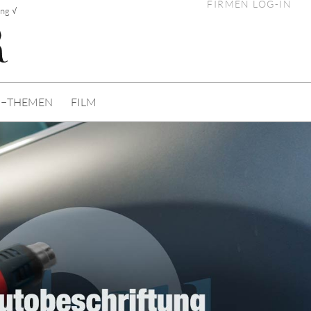
FIRMEN LOG-IN
ng √
I−THEMEN
FILM