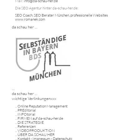
Mail:
info@da-schau-her.de
Die SEO Agentur hinter da-schau-her.de:
SEO Coach, SEO Berater München, professionelle Websites
www.romanek.com
da schau her ...
...
da schau her ...
wichtige Verlinkungenxxx
...
Online Reputation Management
...
PREditorial
...
INFOtorial
...
FIRMEN auf da-schau-her.de
...
DIE STRATEGIE
...
Referenzen
...
VIDEOPRODUKTION
...
ÜBER DA SCHAU HER
...
Kontakt - Impressum - Datenschutz