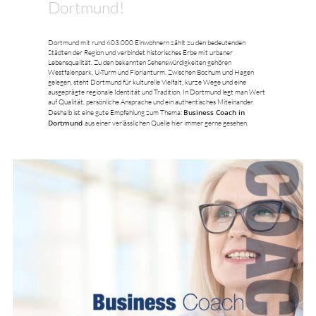
Dortmund!
Dortmund mit rund 603.000 Einwohnern zählt zu den bedeutenden
Städten der Region und verbindet historisches Erbe mit urbaner
Lebensqualität. Zu den bekannten Sehenswürdigkeiten gehören
Westfalenpark, U-Turm und Florianturm. Zwischen Bochum und Hagen
gelegen, steht Dortmund für kulturelle Vielfalt, kurze Wege und eine
ausgeprägte regionale Identität und Tradition. In Dortmund legt man Wert
auf Qualität, persönliche Ansprache und ein authentisches Miteinander.
Business Coach in
Deshalb ist eine gute Empfehlung zum Thema:
Dortmund
aus einer verlässlichen Quelle hier immer gerne gesehen.