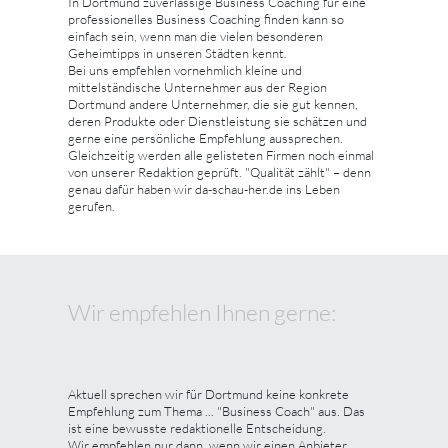
In Dortmund zuverlässige Business Coaching für eine
professionelles Business Coaching finden kann so
einfach sein, wenn man die vielen besonderen
Geheimtipps in unseren Städten kennt.
Bei uns empfehlen vornehmlich kleine und
mittelständische Unternehmer aus der Region
Dortmund andere Unternehmer, die sie gut kennen,
deren Produkte oder Dienstleistung sie schätzen und
gerne eine persönliche Empfehlung aussprechen.
Gleichzeitig werden alle gelisteten Firmen noch einmal
von unserer Redaktion geprüft. "Qualität zählt" – denn
genau dafür haben wir da-schau-her.de ins Leben
gerufen.
Wir empfehlen Ihnen gerne:
Aktuell sprechen wir für Dortmund keine konkrete
Empfehlung zum Thema ... "Business Coach" aus. Das
ist eine bewusste redaktionelle Entscheidung.
Wir empfehlen nur dann, wenn wir einen Anbieter