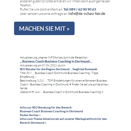
anderen guten Gründe erklären wir Ihnen dann auch gerne per
Telefon.
Rufen Sie uns doch einfach an:
Tel: 089 / 62 00 90 65
info@da-schau-her.de
oder senden uns eine Anfrage an:
MACHEN SIE MIT »
Aktualisierung unseres INFOtorials durch die Redaktion:
... Business Coach Business Coaching in Dortmund ...
Aktualisierung am 07.08.2026 durch:
SEO Berater für die Region Dortmund ... Siegfried Romanek
Titel (57): ... Business Coach Dortmund Business Coaching - Tipps
Empfehlung ...
Beschreibung (126): ... TOP Empfehlungen für einen erfahrenen Business
Coach / Business Coaching in Dortmund ✶ finden Sie bei uns auf da-schau-
her.de
Überschrift (44): ... Business Coach in Dortmund Business Coaching √
Infos zur SEO Beratung für den Bereich:
Business Coach Business Coaching in Dortmund
finden Sie hier »
Infos zum Thema Advertorials auf unserer Werbeplattform für den
Bereich Dortmund »