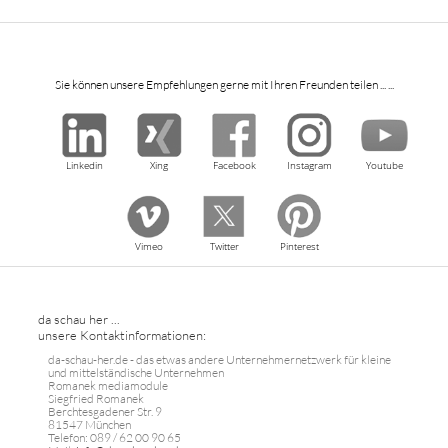
Sie können unsere Empfehlungen gerne mit Ihren Freunden teilen ... ...
Linkedin
Xing
Facebook
Instagram
Youtube
Vimeo
Twitter
Pinterest
da schau her ...
unsere Kontaktinformationen:
da-schau-her.de - das etwas andere Unternehmernetzwerk für kleine
und mittelständische Unternehmen
Romanek mediamodule
Siegfried Romanek
Berchtesgadener Str. 9
81547 München
Telefon: 089 / 62 00 90 65