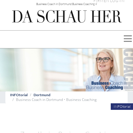
FIRMEN LOG-IN
Business Coach in Dortmund Business Coaching √
INFOtorial
Dortmund
Business Coach in Dortmund • Business Coaching
INFOtorial