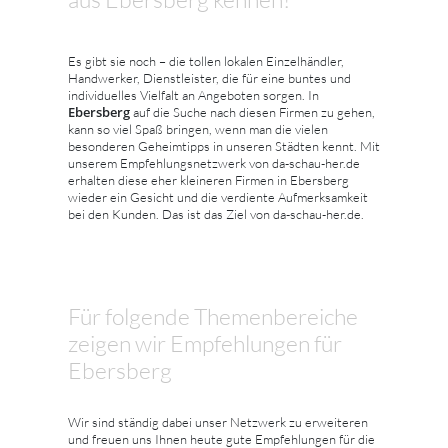
Es gibt sie noch – die tollen lokalen Einzelhändler,
Handwerker, Dienstleister, die für eine buntes und
individuelles Vielfalt an Angeboten sorgen. In
Ebersberg
auf die Suche nach diesen Firmen zu gehen,
kann so viel Spaß bringen, wenn man die vielen
besonderen Geheimtipps in unseren Städten kennt. Mit
unserem Empfehlungsnetzwerk von da-schau-her.de
erhalten diese eher kleineren Firmen in Ebersberg
wieder ein Gesicht und die verdiente Aufmerksamkeit
bei den Kunden. Das ist das Ziel von da-schau-her.de.
Für folgende Themenbereiche
zeigen wir Empfehlungen für
Ebersberg
Wir sind ständig dabei unser Netzwerk zu erweiteren
und freuen uns Ihnen heute gute Empfehlungen für die