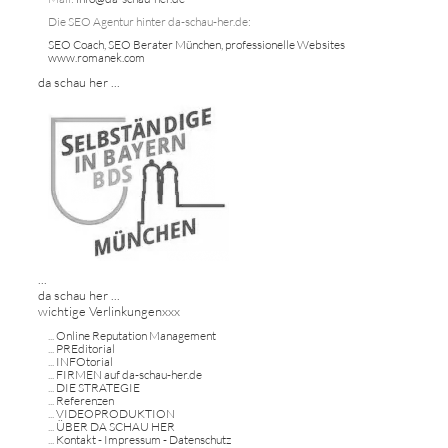
Die SEO Agentur hinter da-schau-her.de:
SEO Coach, SEO Berater München, professionelle Websites
www.romanek.com
da schau her ...
...
da schau her ...
wichtige Verlinkungenxxx
...
Online Reputation Management
...
PREditorial
...
INFOtorial
...
FIRMEN auf da-schau-her.de
...
DIE STRATEGIE
...
Referenzen
...
VIDEOPRODUKTION
...
ÜBER DA SCHAU HER
...
Kontakt - Impressum - Datenschutz