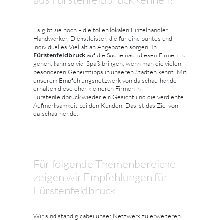
Es gibt sie noch – die tollen lokalen Einzelhändler,
Handwerker, Dienstleister, die für eine buntes und
individuelles Vielfalt an Angeboten sorgen. In
Fürstenfeldbruck
auf die Suche nach diesen Firmen zu
gehen, kann so viel Spaß bringen, wenn man die vielen
besonderen Geheimtipps in unseren Städten kennt. Mit
unserem Empfehlungsnetzwerk von da-schau-her.de
erhalten diese eher kleineren Firmen in
Fürstenfeldbruck wieder ein Gesicht und die verdiente
Aufmerksamkeit bei den Kunden. Das ist das Ziel von
da-schau-her.de.
Für folgende Themenbereiche
zeigen wir Empfehlungen für
Fürstenfeldbruck
Wir sind ständig dabei unser Netzwerk zu erweiteren