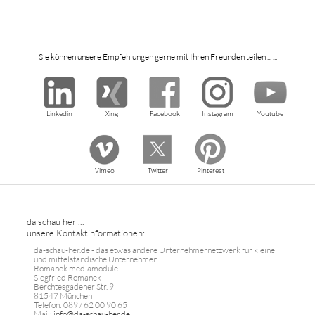
Sie können unsere Empfehlungen gerne mit Ihren Freunden teilen ... ...
Linkedin
Xing
Facebook
Instagram
Youtube
Vimeo
Twitter
Pinterest
da schau her ...
unsere Kontaktinformationen:
da-schau-her.de - das etwas andere Unternehmernetzwerk für kleine
und mittelständische Unternehmen
Romanek mediamodule
Siegfried Romanek
Berchtesgadener Str. 9
81547 München
Telefon: 089 / 62 00 90 65
Mail:
info@da-schau-her.de