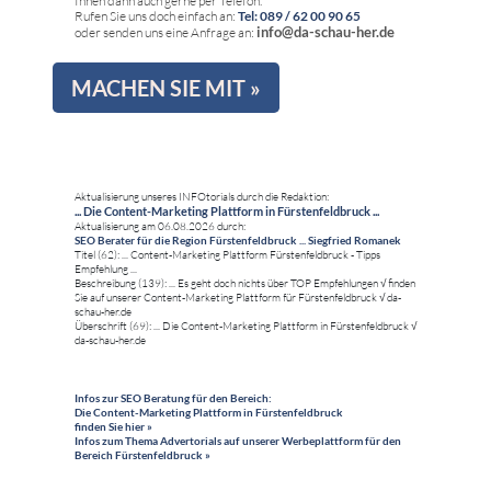
Ihnen dann auch gerne per Telefon.
Rufen Sie uns doch einfach an:
Tel: 089 / 62 00 90 65
info@da-schau-her.de
oder senden uns eine Anfrage an:
MACHEN SIE MIT »
Aktualisierung unseres INFOtorials durch die Redaktion:
... Die Content-Marketing Plattform in Fürstenfeldbruck ...
Aktualisierung am 06.08.2026 durch:
SEO Berater für die Region Fürstenfeldbruck ... Siegfried Romanek
Titel (62): ... Content-Marketing Plattform Fürstenfeldbruck - Tipps
Empfehlung ...
Beschreibung (139): ... Es geht doch nichts über TOP Empfehlungen √ finden
Sie auf unserer Content-Marketing Plattform für Fürstenfeldbruck √ da-
schau-her.de
Überschrift (69): ... Die Content-Marketing Plattform in Fürstenfeldbruck √
da-schau-her.de
Infos zur SEO Beratung für den Bereich:
Die Content-Marketing Plattform in Fürstenfeldbruck
finden Sie hier »
Infos zum Thema Advertorials auf unserer Werbeplattform für den
Bereich Fürstenfeldbruck »