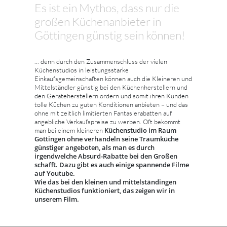
Es ist ein Mythos, dass nur die
großen Küchenanbieter in
Göttingen günstig sein können!
... denn durch den Zusammenschluss der vielen
Küchenstudios in leistungsstarke
Einkaufsgemeinschaften können auch die Kleineren und
Mittelständler günstig bei den Küchenherstellern und
den Geräteherstellern ordern und somit ihren Kunden
tolle Küchen zu guten Konditionen anbieten – und das
ohne mit zeitlich limitierten Fantasierabatten auf
angebliche Verkaufspreise zu werben. Oft bekommt
Küchenstudio im Raum
man bei einem kleineren
Göttingen ohne verhandeln seine Traumküche
günstiger angeboten, als man es durch
irgendwelche Absurd-Rabatte bei den Großen
schafft. Dazu gibt es auch einige spannende Filme
auf Youtube.
Wie das bei den kleinen und mittelständingen
Küchenstudios funktioniert, das zeigen wir in
unserem Film.