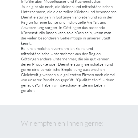
Infofilm über Möbelhäuser und Küchenstudios.
Ja, es gibt sie noch, die kleinen und mittelständischen
Unternehmen, die diese tollen Küchen und besonderen
Dienstleistungen in Göttingen anbieten und so in der
Region für eine bunte und individuelle Vielfalt und
Abwechslung sorgen. In Göttingen das passende
Küchenstudio finden kann so einfach sein, wenn man
die vielen besonderen Geheimtipps in unserer Stadt
kennt.
Bei uns empfehlen vornehmlich kleine und
mittelständische Unternehmer aus der Region
Göttingen andere Unternehmer, die sie gut kennen,
deren Produkte oder Dienstleistung sie schätzen und
gerne eine persönliche Empfehlung aussprechen.
Gleichzeitig werden alle gelisteten Firmen noch einmal
von unserer Redaktion geprüft. "Qualität zählt" – denn
genau dafür haben wir da-schau-her.de ins Leben
gerufen.
Wir empfehlen Ihnen gerne: