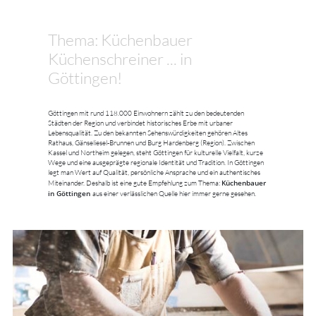
Thema: Küchenbauer
Küchenschreiner ... in
Göttingen!
Göttingen mit rund 118.000 Einwohnern zählt zu den bedeutenden
Städten der Region und verbindet historisches Erbe mit urbaner
Lebensqualität. Zu den bekannten Sehenswürdigkeiten gehören Altes
Rathaus, Gänseliesel-Brunnen und Burg Hardenberg (Region). Zwischen
Kassel und Northeim gelegen, steht Göttingen für kulturelle Vielfalt, kurze
Wege und eine ausgeprägte regionale Identität und Tradition. In Göttingen
legt man Wert auf Qualität, persönliche Ansprache und ein authentisches
Küchenbauer
Miteinander. Deshalb ist eine gute Empfehlung zum Thema:
in Göttingen
aus einer verlässlichen Quelle hier immer gerne gesehen.