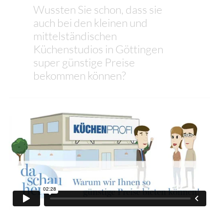
Wussten Sie schon, dass sie
auch bei den kleinen und
mittelständischen
Küchenstudios in Göttingen
super günstige Preise
bekommen können?