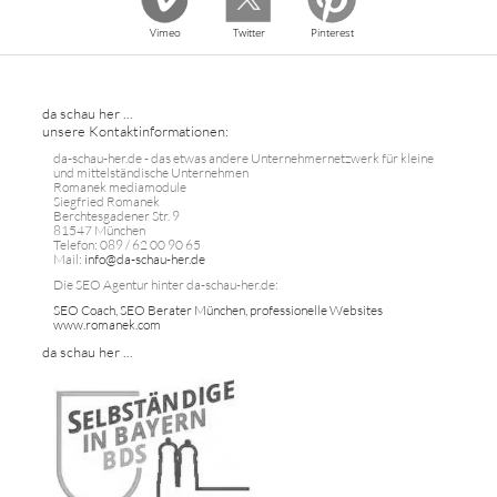
Vimeo
Twitter
Pinterest
da schau her ...
unsere Kontaktinformationen:
da-schau-her.de - das etwas andere Unternehmernetzwerk für kleine
und mittelständische Unternehmen
Romanek mediamodule
Siegfried Romanek
Berchtesgadener Str. 9
81547 München
Telefon: 089 / 62 00 90 65
Mail:
info@da-schau-her.de
Die SEO Agentur hinter da-schau-her.de:
SEO Coach, SEO Berater München, professionelle Websites
www.romanek.com
da schau her ...