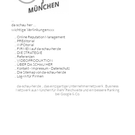
...
da schau her ...
wichtige Verlinkungenxxx
...
Online Reputation Management
...
PREditorial
...
INFOtorial
...
FIRMEN auf da-schau-her.de
...
DIE STRATEGIE
...
Referenzen
...
VIDEOPRODUKTION
...
ÜBER DA SCHAU HER
...
Kontakt - Impressum - Datenschutz
...
Die Sitemap von da-schau-her.de
...
Log-In für Firmen
da-schau-her.de ... das einzigartige Unternehmernetzwerk . Business
Netzwerk aus München für mehr Reichweite und ein bessere Ranking
bei Google & Co.