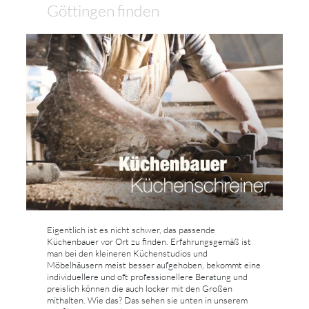
Göttingen finden
Eigentlich ist es nicht schwer, das passende
Küchenbauer vor Ort zu finden. Erfahrungsgemäß ist
man bei den kleineren Küchenstudios und
Möbelhäusern meist besser aufgehoben, bekommt eine
individuellere und oft professionellere Beratung und
preislich können die auch locker mit den Großen
mithalten. Wie das? Das sehen sie unten in unserem