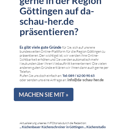
gerne in der Region
Göttingen auf da-
schau-her.de
präsentieren?
Es gibt viele gute Gründe
für Sie, sich auf unsrere
bundesweiten Online-Plattform für die Region Göttingen zu
präsentieren. Der wichtigst ist, wir werden Ihre Online-
Sichtbarkeit erhöhen und Sie werden automatisch mehr
Neukunden über Ihren Webauftritt kennenlernen! Die vielen
anderen guten Gründe erklären wir Ihnen dann auch gerne per
Telefon.
Rufen Sie uns doch einfach an:
Tel: 089 / 62 00 90 65
info@da-schau-her.de
oder senden uns eine Anfrage an:
MACHEN SIE MIT »
Aktualisierung unseres INFOtorials durch die Redaktion:
... Küchenbauer Küchenschreiner in Göttingen ... Küchenstudio