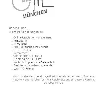
...
da schau her ...
wichtige Verlinkungenxxx
...
Online Reputation Management
...
PREditorial
...
INFOtorial
...
FIRMEN auf da-schau-her.de
...
DIE STRATEGIE
...
Referenzen
...
VIDEOPRODUKTION
...
ÜBER DA SCHAU HER
...
Kontakt - Impressum - Datenschutz
...
Die Sitemap von da-schau-her.de
...
Log-In für Firmen
da-schau-her.de ... das einzigartige Unternehmernetzwerk . Business
Netzwerk aus München für mehr Reichweite und ein bessere Ranking
bei Google & Co.