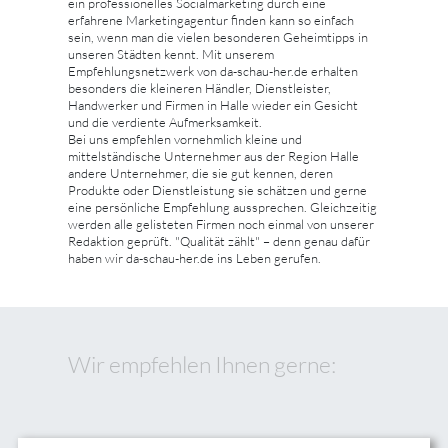
ein professionelles Socialmarketing durch eine
erfahrene Marketingagentur finden kann so einfach
sein, wenn man die vielen besonderen Geheimtipps in
unseren Städten kennt. Mit unserem
Empfehlungsnetzwerk von da-schau-her.de erhalten
besonders die kleineren Händler, Dienstleister,
Handwerker und Firmen in Halle wieder ein Gesicht
und die verdiente Aufmerksamkeit.
Bei uns empfehlen vornehmlich kleine und
mittelständische Unternehmer aus der Region Halle
andere Unternehmer, die sie gut kennen, deren
Produkte oder Dienstleistung sie schätzen und gerne
eine persönliche Empfehlung aussprechen. Gleichzeitig
werden alle gelisteten Firmen noch einmal von unserer
Redaktion geprüft. "Qualität zählt" – denn genau dafür
haben wir da-schau-her.de ins Leben gerufen.
Wir empfehlen Ihnen gerne: