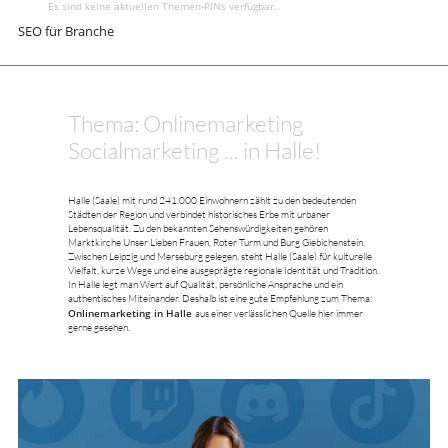
Es sind keine aktuellen Themen-PINs verfügbar..
SEO für Branche
Thema: Onlinemarketing
Socialmarketing ... in Halle!
Halle (Saale) mit rund 241.000 Einwohnern zählt zu den bedeutenden
Städten der Region und verbindet historisches Erbe mit urbaner
Lebensqualität. Zu den bekannten Sehenswürdigkeiten gehören
Marktkirche Unser Lieben Frauen, Roter Turm und Burg Giebichenstein.
Zwischen Leipzig und Merseburg gelegen, steht Halle (Saale) für kulturelle
Vielfalt, kurze Wege und eine ausgeprägte regionale Identität und Tradition.
In Halle legt man Wert auf Qualität, persönliche Ansprache und ein
authentisches Miteinander. Deshalb ist eine gute Empfehlung zum Thema:
Onlinemarketing in Halle
aus einer verlässlichen Quelle hier immer
gerne gesehen.