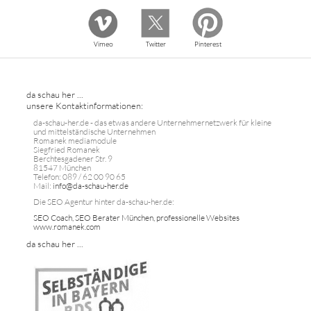
Vimeo
Twitter
Pinterest
da schau her ...
unsere Kontaktinformationen:
da-schau-her.de - das etwas andere Unternehmernetzwerk für kleine
und mittelständische Unternehmen
Romanek mediamodule
Siegfried Romanek
Berchtesgadener Str. 9
81547 München
Telefon: 089 / 62 00 90 65
Mail:
info@da-schau-her.de
Die SEO Agentur hinter da-schau-her.de:
SEO Coach, SEO Berater München, professionelle Websites
www.romanek.com
da schau her ...