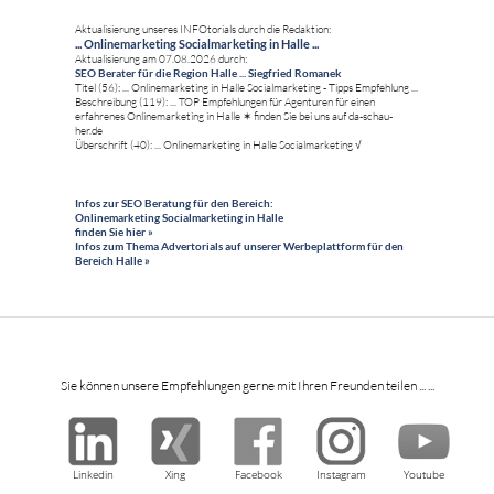
Aktualisierung unseres INFOtorials durch die Redaktion:
... Onlinemarketing Socialmarketing in Halle ...
Aktualisierung am 07.08.2026 durch:
SEO Berater für die Region Halle ... Siegfried Romanek
Titel (56): ... Onlinemarketing in Halle Socialmarketing - Tipps Empfehlung ...
Beschreibung (119): ... TOP Empfehlungen für Agenturen für einen
erfahrenes Onlinemarketing in Halle ✶ finden Sie bei uns auf da-schau-
her.de
Überschrift (40): ... Onlinemarketing in Halle Socialmarketing √
Infos zur SEO Beratung für den Bereich:
Onlinemarketing Socialmarketing in Halle
finden Sie hier »
Infos zum Thema Advertorials auf unserer Werbeplattform für den
Bereich Halle »
Sie können unsere Empfehlungen gerne mit Ihren Freunden teilen ... ...
Linkedin
Xing
Facebook
Instagram
Youtube