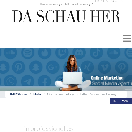
FIRMEN LOG-IN
Onlinemarketing in Halle Socialmarketing √
Onlinemarketing in Halle • Socialmarketing
INFOtorial
Halle
INFOtorial
Ein professionelles