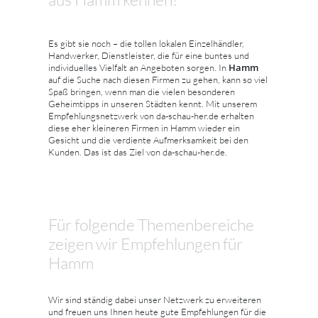
Es gibt sie noch – die tollen lokalen Einzelhändler,
Handwerker, Dienstleister, die für eine buntes und
Hamm
individuelles Vielfalt an Angeboten sorgen. In
auf die Suche nach diesen Firmen zu gehen, kann so viel
Spaß bringen, wenn man die vielen besonderen
Geheimtipps in unseren Städten kennt. Mit unserem
Empfehlungsnetzwerk von da-schau-her.de erhalten
diese eher kleineren Firmen in Hamm wieder ein
Gesicht und die verdiente Aufmerksamkeit bei den
Kunden. Das ist das Ziel von da-schau-her.de.
Für folgende Themenbereiche
zeigen wir Empfehlungen für
Hamm
Wir sind ständig dabei unser Netzwerk zu erweiteren
und freuen uns Ihnen heute gute Empfehlungen für die