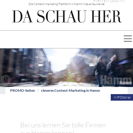
FIRMEN LOG-IN
Die Content-Marketing Plattform in Hamm √ da-schau-her.de
PROMO-Seiten
cleveres Content-Marketing in Hamm
INFOtorial
Bei uns lernen Sie tolle Firmen
aus Hamm kennen!