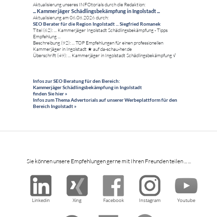
Aktualisierung unseres INFOtorials durch die Redaktion:
... Kammerjäger Schädlingsbekämpfung in Ingolstadt ...
Aktualisierung am 06.08.2026 durch:
SEO Berater für die Region Ingolstadt ... Siegfried Romanek
Titel (62): ... Kammerjäger Ingolstadt Schädlingsbekämpfung - Tipps
Empfehlung ...
Beschreibung (92): ... TOP Empfehlungen für einen professionellen
Kammerjäger in Ingolstadt ★ auf da-schau-her.de
Überschrift (49): ... Kammerjäger in Ingolstadt Schädlingsbekämpfung √
Infos zur SEO Beratung für den Bereich:
Kammerjäger Schädlingsbekämpfung in Ingolstadt
finden Sie hier »
Infos zum Thema Advertorials auf unserer Werbeplattform für den
Bereich Ingolstadt »
Sie können unsere Empfehlungen gerne mit Ihren Freunden teilen ... ...
Linkedin
Xing
Facebook
Instagram
Youtube