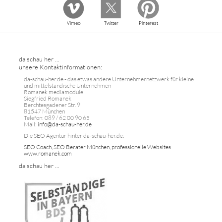
Vimeo
Twitter
Pinterest
da schau her ...
unsere Kontaktinformationen:
da-schau-her.de - das etwas andere Unternehmernetzwerk für kleine
und mittelständische Unternehmen
Romanek mediamodule
Siegfried Romanek
Berchtesgadener Str. 9
81547 München
Telefon: 089 / 62 00 90 65
Mail:
info@da-schau-her.de
Die SEO Agentur hinter da-schau-her.de:
SEO Coach, SEO Berater München, professionelle Websites
www.romanek.com
da schau her ...