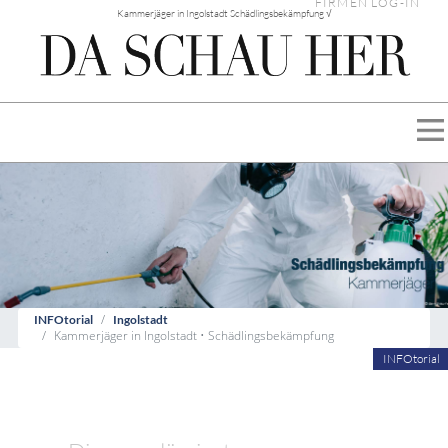
FIRMEN LOG-IN
Kammerjäger in Ingolstadt Schädlingsbekämpfung √
INFOtorial
Ingolstadt
Kammerjäger in Ingolstadt • Schädlingsbekämpfung
INFOtorial