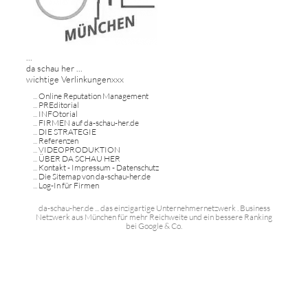
...
da schau her ...
wichtige Verlinkungenxxx
...
Online Reputation Management
...
PREditorial
...
INFOtorial
...
FIRMEN auf da-schau-her.de
...
DIE STRATEGIE
...
Referenzen
...
VIDEOPRODUKTION
...
ÜBER DA SCHAU HER
...
Kontakt - Impressum - Datenschutz
...
Die Sitemap von da-schau-her.de
...
Log-In für Firmen
da-schau-her.de ... das einzigartige Unternehmernetzwerk . Business
Netzwerk aus München für mehr Reichweite und ein bessere Ranking
bei Google & Co.