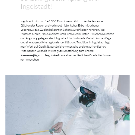
Ingolstadt!
Ingolstadt mit rund 142.000 Einwohnern zählt zu den bedeutenden
Städten der Region und verbindet historisches Erbe mit urbaner
Lebensqualität. Zu den bekannten Sehenswürdigkeiten gehören Audi
Museum Mobile, Neues Schloss und Liebfrauenmünster. Zwischen München
und Augsburg gelegen, steht Ingolstadt für kulturelle Vielfalt, kurze Wege
und eine ausgeprägte regionale Identität und Tradition. In Ingolstadt legt
man Wert auf Qualität, persönliche Ansprache und ein authentisches
Miteinander. Deshalb ist eine gute Empfehlung zum Thema:
Kammerjäger in Ingolstadt
aus einer verlässlichen Quelle hier immer
gerne gesehen.