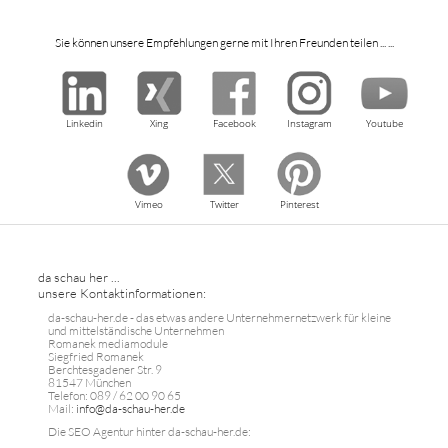
Sie können unsere Empfehlungen gerne mit Ihren Freunden teilen ... ...
Linkedin
Xing
Facebook
Instagram
Youtube
Vimeo
Twitter
Pinterest
da schau her ...
unsere Kontaktinformationen:
da-schau-her.de - das etwas andere Unternehmernetzwerk für kleine
und mittelständische Unternehmen
Romanek mediamodule
Siegfried Romanek
Berchtesgadener Str. 9
81547 München
Telefon: 089 / 62 00 90 65
Mail:
info@da-schau-her.de
Die SEO Agentur hinter da-schau-her.de: