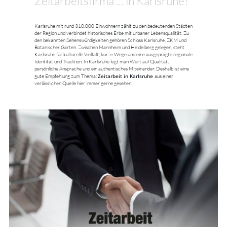
Zeitarbeitsfirma ... in Karlsruhe!
Karlsruhe mit rund 310.000 Einwohnern zählt zu den bedeutenden Städten
der Region und verbindet historisches Erbe mit urbaner Lebensqualität. Zu
den bekannten Sehenswürdigkeiten gehören Schloss Karlsruhe, ZKM und
Botanischer Garten. Zwischen Mannheim und Heidelberg gelegen, steht
Karlsruhe für kulturelle Vielfalt, kurze Wege und eine ausgeprägte regionale
Identität und Tradition. In Karlsruhe legt man Wert auf Qualität,
persönliche Ansprache und ein authentisches Miteinander. Deshalb ist eine
Zeitarbeit in Karlsruhe
gute Empfehlung zum Thema:
aus einer
verlässlichen Quelle hier immer gerne gesehen.