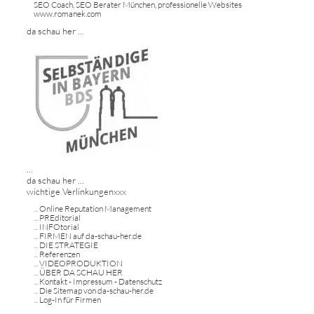
SEO Coach, SEO Berater München, professionelle Websites
www.romanek.com
da schau her ...
...
da schau her ...
wichtige Verlinkungenxxx
...
Online Reputation Management
...
PREditorial
...
INFOtorial
...
FIRMEN auf da-schau-her.de
...
DIE STRATEGIE
...
Referenzen
...
VIDEOPRODUKTION
...
ÜBER DA SCHAU HER
...
Kontakt - Impressum - Datenschutz
...
Die Sitemap von da-schau-her.de
...
Log-In für Firmen