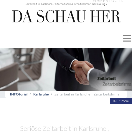
FIRMEN LOG-IN
Zeitarbeit in Karlsruhe Zeitarbeitsfirma Arbeitnehmerüberlassung √
Zeitarbeit in Karlsruhe • Zeitarbeitsfirma
INFOtorial
Karlsruhe
INFOtorial
Seriöse Zeitarbeit in Karlsruhe ,