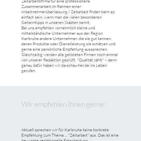
Zeitarbeitsfirma für eine professionelle
Zusammenarbeit im Rahmen einer
Arbeitnehmerüberlassung / Zeitarbeit finden kann so
einfach sein, wenn man die vielen besonderen
Geheimtipps in unseren Städten kennt.
Bei uns empfehlen vornehmlich kleine und
mittelständische Unternehmer aus der Region
Karlsruhe andere Unternehmer, die sie gut kennen,
deren Produkte oder Dienstleistung sie schätzen und
gerne eine persönliche Empfehlung aussprechen.
Gleichzeitig werden alle gelisteten Firmen noch einmal
von unserer Redaktion geprüft. "Qualität zählt" – denn
genau dafür haben wir da-schau-her.de ins Leben
gerufen.
Wir empfehlen Ihnen gerne:
Aktuell sprechen wir für Karlsruhe keine konkrete
Empfehlung zum Thema ... "Zeitarbeit" aus. Das ist eine
bewusste redaktionelle Entscheidung.