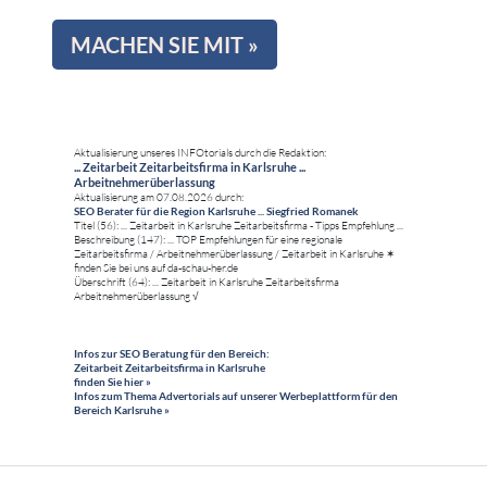
MACHEN SIE MIT »
Aktualisierung unseres INFOtorials durch die Redaktion:
... Zeitarbeit Zeitarbeitsfirma in Karlsruhe ...
Arbeitnehmerüberlassung
Aktualisierung am 07.08.2026 durch:
SEO Berater für die Region Karlsruhe ... Siegfried Romanek
Titel (56): ... Zeitarbeit in Karlsruhe Zeitarbeitsfirma - Tipps Empfehlung ...
Beschreibung (147): ... TOP Empfehlungen für eine regionale
Zeitarbeitsfirma / Arbeitnehmerüberlassung / Zeitarbeit in Karlsruhe ✶
finden Sie bei uns auf da-schau-her.de
Überschrift (64): ... Zeitarbeit in Karlsruhe Zeitarbeitsfirma
Arbeitnehmerüberlassung √
Infos zur SEO Beratung für den Bereich:
Zeitarbeit Zeitarbeitsfirma in Karlsruhe
finden Sie hier »
Infos zum Thema Advertorials auf unserer Werbeplattform für den
Bereich Karlsruhe »