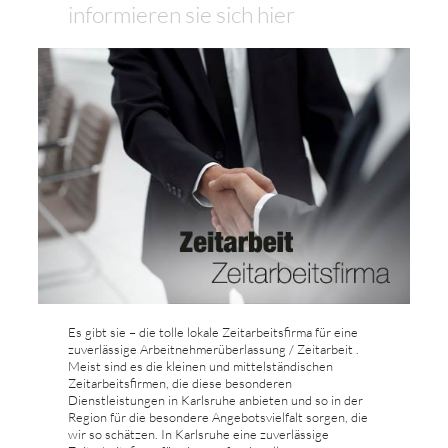
informieren sie sich hier
Es gibt sie – die tolle lokale Zeitarbeitsfirma für eine
zuverlässige Arbeitnehmerüberlassung / Zeitarbeit .
Meist sind es die kleinen und mittelständischen
Zeitarbeitsfirmen, die diese besonderen
Dienstleistungen in Karlsruhe anbieten und so in der
Region für die besondere Angebotsvielfalt sorgen, die
wir so schätzen. In Karlsruhe eine zuverlässige