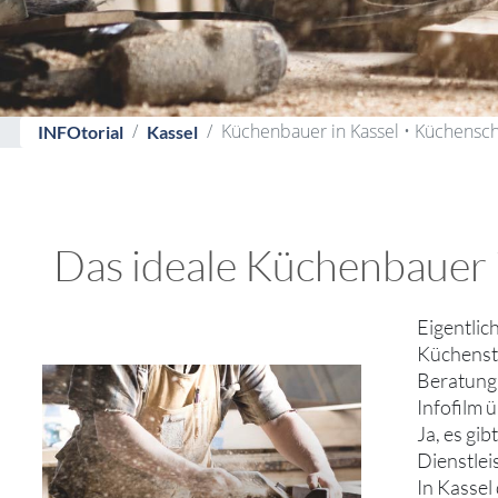
Küchenbauer in Kassel • Küchensch
INFOtorial
Kassel
Das ideale Küchenbauer i
Eigentlic
Küchenstu
Beratung 
Infofilm
Ja, es gi
Dienstlei
In Kassel