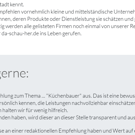
tadt kennt.
mpfehlen vornehmlich kleine und mittelständische Unterne
ennen, deren Produkte oder Dienstleistung sie schätzen un
tig werden alle gelisteten Firmen noch einmal von unserer R
 da-schau-her.de ins Leben gerufen.
gerne:
ehlung zum Thema ... "Küchenbauer" aus. Das ist eine bewus
rsönlich kennen, die Leistungen nachvollziehbar einschät
halten wir für wenig hilfreich.
den haben, wird dieser an dieser Stelle transparent und ausf
an einer redaktionellen Empfehlung haben und Wert auf ein