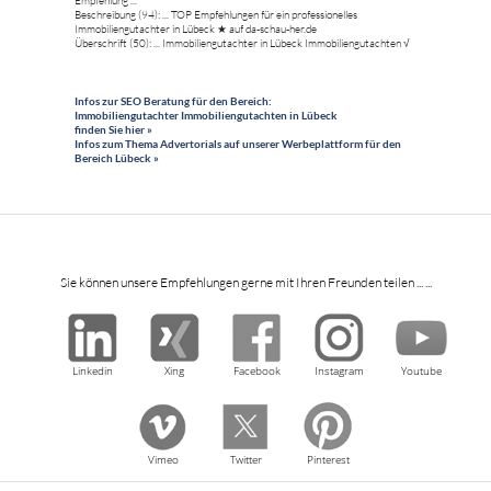
Empfehlung ...
Beschreibung (94): ... TOP Empfehlungen für ein professionelles
Immobiliengutachter in Lübeck ★ auf da-schau-her.de
Überschrift (50): ... Immobiliengutachter in Lübeck Immobiliengutachten √
Infos zur SEO Beratung für den Bereich:
Immobiliengutachter Immobiliengutachten in Lübeck
finden Sie hier »
Infos zum Thema Advertorials auf unserer Werbeplattform für den
Bereich Lübeck »
Sie können unsere Empfehlungen gerne mit Ihren Freunden teilen ... ...
Linkedin
Xing
Facebook
Instagram
Youtube
Vimeo
Twitter
Pinterest