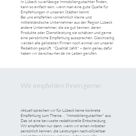
In Lübeck zuverlässige Immobiliengutachter finden,
kann so einfach sein, wenn man eine gute Quelle für
Empfehlungen in unseren Städten kennt.
Bei uns empfehlen vornehmlich kleine und
mittelständische Unternehmer aus der Region Lübeck
andere Unternehmer, die sie gut kennen, deren
Produkte oder Dienstleistung sie schätzen und gerne
eine persönliche Empfehlung aussprechen. Gleichzeitig
werden alle gelisteten Firmen noch einmal von unserer
Redaktion geprüft. "Qualität zählt" – denn genau dafür
haben wir da-schau-her.de ins Leben gerufen.
Wir empfehlen Ihnen gerne:
Aktuell sprechen wir für Lübeck keine konkrete
Empfehlung zum Thema ... "Immobiliengutachter" aus.
Das ist eine bewusste redaktionelle Entscheidung.
Wir empfehlen nur dann, wenn wir einen Anbieter
persönlich kennen, die Leistungen nachvollziehbar
einschätzen können und eine vertrauensvolle