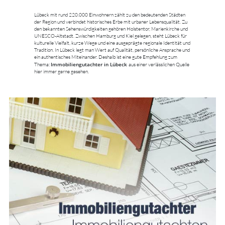
Lübeck mit rund 220.000 Einwohnern zählt zu den bedeutenden Städten
der Region und verbindet historisches Erbe mit urbaner Lebensqualität. Zu
den bekannten Sehenswürdigkeiten gehören Holstentor, Marienkirche und
UNESCO-Altstadt. Zwischen Hamburg und Kiel gelegen, steht Lübeck für
kulturelle Vielfalt, kurze Wege und eine ausgeprägte regionale Identität und
Tradition. In Lübeck legt man Wert auf Qualität, persönliche Ansprache und
ein authentisches Miteinander. Deshalb ist eine gute Empfehlung zum
Immobiliengutachter in Lübeck
Thema:
aus einer verlässlichen Quelle
hier immer gerne gesehen.