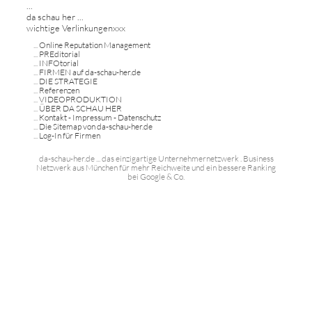
...
da schau her ...
wichtige Verlinkungenxxx
...
Online Reputation Management
...
PREditorial
...
INFOtorial
...
FIRMEN auf da-schau-her.de
...
DIE STRATEGIE
...
Referenzen
...
VIDEOPRODUKTION
...
ÜBER DA SCHAU HER
...
Kontakt - Impressum - Datenschutz
...
Die Sitemap von da-schau-her.de
...
Log-In für Firmen
da-schau-her.de ... das einzigartige Unternehmernetzwerk . Business
Netzwerk aus München für mehr Reichweite und ein bessere Ranking
bei Google & Co.