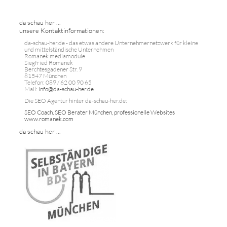
da schau her ...
unsere Kontaktinformationen:
da-schau-her.de - das etwas andere Unternehmernetzwerk für kleine
und mittelständische Unternehmen
Romanek mediamodule
Siegfried Romanek
Berchtesgadener Str. 9
81547 München
Telefon: 089 / 62 00 90 65
Mail:
info@da-schau-her.de
Die SEO Agentur hinter da-schau-her.de:
SEO Coach, SEO Berater München, professionelle Websites
www.romanek.com
da schau her ...