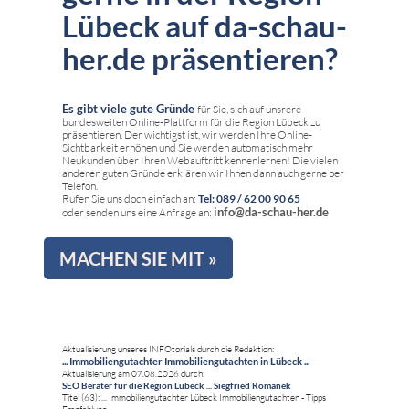
Lübeck auf da-schau-
her.de präsentieren?
Es gibt viele gute Gründe
für Sie, sich auf unsrere
bundesweiten Online-Plattform für die Region Lübeck zu
präsentieren. Der wichtigst ist, wir werden Ihre Online-
Sichtbarkeit erhöhen und Sie werden automatisch mehr
Neukunden über Ihren Webauftritt kennenlernen! Die vielen
anderen guten Gründe erklären wir Ihnen dann auch gerne per
Telefon.
Rufen Sie uns doch einfach an:
Tel: 089 / 62 00 90 65
info@da-schau-her.de
oder senden uns eine Anfrage an:
MACHEN SIE MIT »
Aktualisierung unseres INFOtorials durch die Redaktion:
... Immobiliengutachter Immobiliengutachten in Lübeck ...
Aktualisierung am 07.08.2026 durch:
SEO Berater für die Region Lübeck ... Siegfried Romanek
Titel (63): ... Immobiliengutachter Lübeck Immobiliengutachten - Tipps