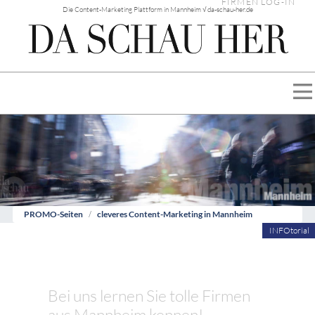
FIRMEN LOG-IN
Die Content-Marketing Plattform in Mannheim √ da-schau-her.de
PROMO-Seiten
cleveres Content-Marketing in Mannheim
INFOtorial
Bei uns lernen Sie tolle Firmen
aus Mannheim kennen!