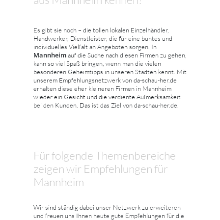
Es gibt sie noch – die tollen lokalen Einzelhändler,
Handwerker, Dienstleister, die für eine buntes und
individuelles Vielfalt an Angeboten sorgen. In
Mannheim
auf die Suche nach diesen Firmen zu gehen,
kann so viel Spaß bringen, wenn man die vielen
besonderen Geheimtipps in unseren Städten kennt. Mit
unserem Empfehlungsnetzwerk von da-schau-her.de
erhalten diese eher kleineren Firmen in Mannheim
wieder ein Gesicht und die verdiente Aufmerksamkeit
bei den Kunden. Das ist das Ziel von da-schau-her.de.
Für folgende Themenbereiche
zeigen wir Empfehlungen für
Mannheim
Wir sind ständig dabei unser Netzwerk zu erweiteren
und freuen uns Ihnen heute gute Empfehlungen für die