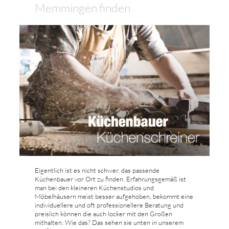
Memmingen finden
Eigentlich ist es nicht schwer, das passende
Küchenbauer vor Ort zu finden. Erfahrungsgemäß ist
man bei den kleineren Küchenstudios und
Möbelhäusern meist besser aufgehoben, bekommt eine
individuellere und oft professionellere Beratung und
preislich können die auch locker mit den Großen
mithalten. Wie das? Das sehen sie unten in unserem