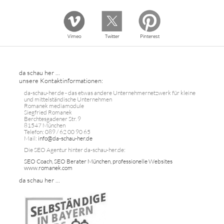
Vimeo
Twitter
Pinterest
da schau her ...
unsere Kontaktinformationen:
da-schau-her.de - das etwas andere Unternehmernetzwerk für kleine
und mittelständische Unternehmen
Romanek mediamodule
Siegfried Romanek
Berchtesgadener Str. 9
81547 München
Telefon: 089 / 62 00 90 65
Mail:
info@da-schau-her.de
Die SEO Agentur hinter da-schau-her.de:
SEO Coach, SEO Berater München, professionelle Websites
www.romanek.com
da schau her ...