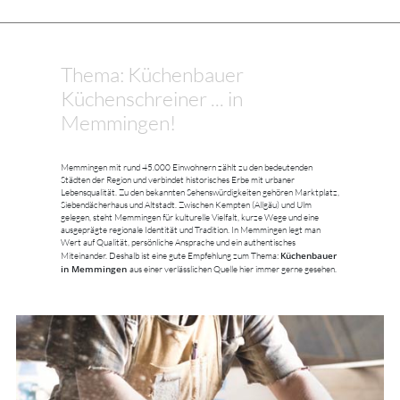
Thema: Küchenbauer
Küchenschreiner ... in
Memmingen!
Memmingen mit rund 45.000 Einwohnern zählt zu den bedeutenden
Städten der Region und verbindet historisches Erbe mit urbaner
Lebensqualität. Zu den bekannten Sehenswürdigkeiten gehören Marktplatz,
Siebendächerhaus und Altstadt. Zwischen Kempten (Allgäu) und Ulm
gelegen, steht Memmingen für kulturelle Vielfalt, kurze Wege und eine
ausgeprägte regionale Identität und Tradition. In Memmingen legt man
Wert auf Qualität, persönliche Ansprache und ein authentisches
Küchenbauer
Miteinander. Deshalb ist eine gute Empfehlung zum Thema:
in Memmingen
aus einer verlässlichen Quelle hier immer gerne gesehen.