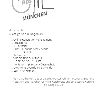
...
da schau her ...
wichtige Verlinkungenxxx
...
Online Reputation Management
...
PREditorial
...
INFOtorial
...
FIRMEN auf da-schau-her.de
...
DIE STRATEGIE
...
Referenzen
...
VIDEOPRODUKTION
...
ÜBER DA SCHAU HER
...
Kontakt - Impressum - Datenschutz
...
Die Sitemap von da-schau-her.de
...
Log-In für Firmen
da-schau-her.de ... das einzigartige Unternehmernetzwerk . Business
Netzwerk aus München für mehr Reichweite und ein bessere Ranking
bei Google & Co.