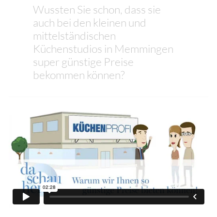
Wussten Sie schon, dass sie
auch bei den kleinen und
mittelständischen
Küchenstudios in Memmingen
super günstige Preise
bekommen können?