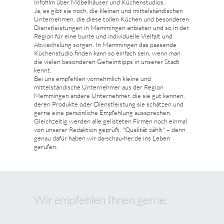
Infofilm über Möbelhäuser und Küchenstudios.
Ja, es gibt sie noch, die kleinen und mittelständischen
Unternehmen, die diese tollen Küchen und besonderen
Dienstleistungen in Memmingen anbieten und so in der
Region für eine bunte und individuelle Vielfalt und
Abwechslung sorgen. In Memmingen das passende
Küchenstudio finden kann so einfach sein, wenn man
die vielen besonderen Geheimtipps in unserer Stadt
kennt.
Bei uns empfehlen vornehmlich kleine und
mittelständische Unternehmer aus der Region
Memmingen andere Unternehmer, die sie gut kennen,
deren Produkte oder Dienstleistung sie schätzen und
gerne eine persönliche Empfehlung aussprechen.
Gleichzeitig werden alle gelisteten Firmen noch einmal
von unserer Redaktion geprüft. "Qualität zählt" – denn
genau dafür haben wir da-schau-her.de ins Leben
gerufen.
Wir empfehlen Ihnen gerne: