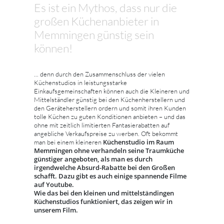
Es ist ein Mythos, dass nur die
großen Küchenanbieter in
Memmingen günstig sein
können!
... denn durch den Zusammenschluss der vielen
Küchenstudios in leistungsstarke
Einkaufsgemeinschaften können auch die Kleineren und
Mittelständler günstig bei den Küchenherstellern und
den Geräteherstellern ordern und somit ihren Kunden
tolle Küchen zu guten Konditionen anbieten – und das
ohne mit zeitlich limitierten Fantasierabatten auf
angebliche Verkaufspreise zu werben. Oft bekommt
Küchenstudio im Raum
man bei einem kleineren
Memmingen ohne verhandeln seine Traumküche
günstiger angeboten, als man es durch
irgendwelche Absurd-Rabatte bei den Großen
schafft. Dazu gibt es auch einige spannende Filme
auf Youtube.
Wie das bei den kleinen und mittelständingen
Küchenstudios funktioniert, das zeigen wir in
unserem Film.