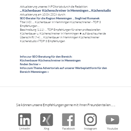
Aktualisierung unseres INFOtorials durch die Redaktion:
... Küchenbauer Küchenschreiner in Memmingen ... Küchenstudio
Aktualisierung am 10.08.2026 durch:
SEO Berater für die Region Memmingen ... Siegfried Romanek
Titel (60): ... Küchenbauer in Memmingen Küchenschreiner - TOP 3
Empfehlungen ...
Beschreibung (111): ... TOP Empfehlungen für einen professionellen
Küchenbauer u. Küchenschreiner in Memmingen ★ auf da-schau-her.de
Überschrift (74): ... Küchenbauer in Memmingen Küchenschreiner
Küchenstudio √ TOP 3 Empfehlungen
Infos zur SEO Beratung für den Bereich:
Küchenbauer Küchenschreiner in Memmingen
finden Sie hier »
Infos zum Thema Advertorials auf unserer Werbeplattform für den
Bereich Memmingen »
Sie können unsere Empfehlungen gerne mit Ihren Freunden teilen ... ...
Linkedin
Xing
Facebook
Instagram
Youtube