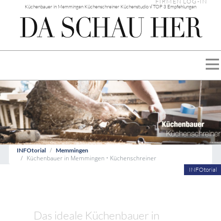
FIRMEN LOG-IN
Küchenbauer in Memmingen Küchenschreiner Küchenstudio √ TOP 3 Empfehlungen
INFOtorial
Memmingen
Küchenbauer in Memmingen • Küchenschreiner
INFOtorial
Das ideale Küchenbauer in