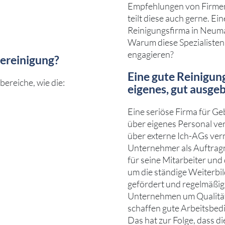
Empfehlungen von Firmen
teilt diese auch gerne. Ei
Reinigungsfirma in Neumar
Warum diese Spezialisten
engagieren?
dereinigung?
Eine gute Reinigun
ereiche, wie die:
eigenes, gut ausgeb
Eine seriöse Firma für Ge
über eigenes Personal ve
über externe Ich-AGs ver
Unternehmer als Auftrag
für seine Mitarbeiter un
um die ständige Weiterbi
gefördert und regelmäßig g
Unternehmen um Qualitäts
schaffen gute Arbeitsbedi
Das hat zur Folge, dass d