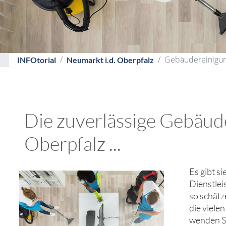
Gebäudereinigung
INFOtorial
Neumarkt i.d. Oberpfalz
Die zuverlässige Gebäude
Oberpfalz ...
Es gibt s
Dienstlei
so schätz
die viele
wenden Si