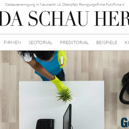
Gebäudereinigung in Neumarkt i.d. Oberpfalz Reinigungsfirma Putzfirma √
FIRMEN
SEOTORIAL
PREDITORIAL
BEISPIELE
K