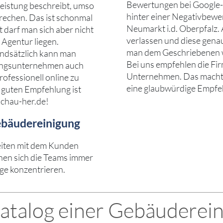
Bewertungen bei Google-
eistung beschreibt, umso
hinter einer Negativbewe
prechen. Das ist schonmal
Neumarkt i.d. Oberpfalz. 
 darf man sich aber nicht
verlassen und diese genau
 Agentur liegen.
man dem Geschriebenen w
ndsätzlich kann man
Bei uns empfehlen die Fi
igungsunternehmen auch
Unternehmen. Das macht ma
ofessionell online zu
eine glaubwürdige Empfe
r guten Empfehlung ist
schau-her.de!
Gebäudereinigung
eiten mit dem Kunden
nen sich die Teams immer
lge konzentrieren.
katalog einer Gebäuderei