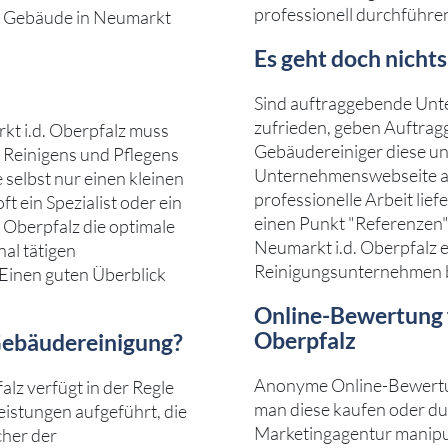
professionell durchführe
in Gebäude in Neumarkt
Es geht doch nicht
Sind auftraggebende Unte
zufrieden, geben Auftragg
kt i.d. Oberpfalz muss
Gebäudereiniger diese un
Reinigens und Pflegens
Unternehmenswebseite auf
selbst nur einen kleinen
professionelle Arbeit lie
t ein Spezialist oder ein
einen Punkt "Referenzen" 
 Oberpfalz die optimale
Neumarkt i.d. Oberpfalz 
nal tätigen
Reinigungsunternehmen be
Einen guten Überblick
Online-Bewertung f
Oberpfalz
Gebäudereinigung?
Anonyme Online-Bewertun
alz verfügt in der Regle
man diese kaufen oder durc
Leistungen aufgeführt, die
Marketingagentur manipuli
cher der