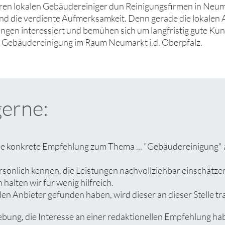
eren lokalen Gebäudereiniger dun Reinigungsfirmen in Neu
nd die verdiente Aufmerksamkeit. Denn gerade die lokalen 
gen interessiert und bemühen sich um langfristig gute Kun
 Gebäudereinigung im Raum Neumarkt i.d. Oberpfalz.
gerne:
ine konkrete Empfehlung zum Thema ... "Gebäudereinigung" a
rsönlich kennen, die Leistungen nachvollziehbar einschät
halten wir für wenig hilfreich.
en Anbieter gefunden haben, wird dieser an dieser Stelle tr
ng, die Interesse an einer redaktionellen Empfehlung habe