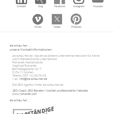
Linkedin
Xing
Facebook
Instagram
Youtube
Vimeo
Twitter
Pinterest
da schau her ...
unsere Kontaktinformationen:
da-schau-her.de - das etwas andere Unternehmernetzwerk für kleine
und mittelständische Unternehmen
Romanek mediamodule
Siegfried Romanek
Berchtesgadener Str. 9
81547 München
Telefon: 089 / 62 00 90 65
Mail:
info@da-schau-her.de
Die SEO Agentur hinter da-schau-her.de:
SEO Coach, SEO Berater München, professionelle Websites
www.romanek.com
da schau her ...