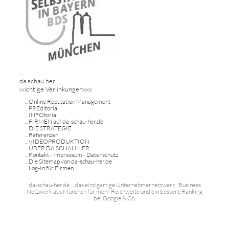
...
da schau her ...
wichtige Verlinkungenxxx
...
Online Reputation Management
...
PREditorial
...
INFOtorial
...
FIRMEN auf da-schau-her.de
...
DIE STRATEGIE
...
Referenzen
...
VIDEOPRODUKTION
...
ÜBER DA SCHAU HER
...
Kontakt - Impressum - Datenschutz
...
Die Sitemap von da-schau-her.de
...
Log-In für Firmen
da-schau-her.de ... das einzigartige Unternehmernetzwerk . Business
Netzwerk aus München für mehr Reichweite und ein bessere Ranking
bei Google & Co.