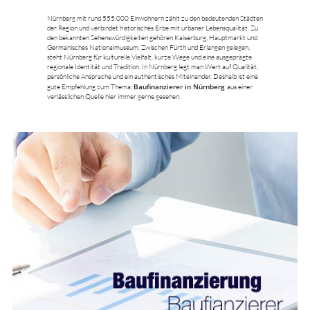
Nürnberg mit rund 555.000 Einwohnern zählt zu den bedeutenden Städten
der Region und verbindet historisches Erbe mit urbaner Lebensqualität. Zu
den bekannten Sehenswürdigkeiten gehören Kaiserburg, Hauptmarkt und
Germanisches Nationalmuseum. Zwischen Fürth und Erlangen gelegen,
steht Nürnberg für kulturelle Vielfalt, kurze Wege und eine ausgeprägte
regionale Identität und Tradition. In Nürnberg legt man Wert auf Qualität,
persönliche Ansprache und ein authentisches Miteinander. Deshalb ist eine
Baufinanzierer in Nürnberg
gute Empfehlung zum Thema:
aus einer
verlässlichen Quelle hier immer gerne gesehen.