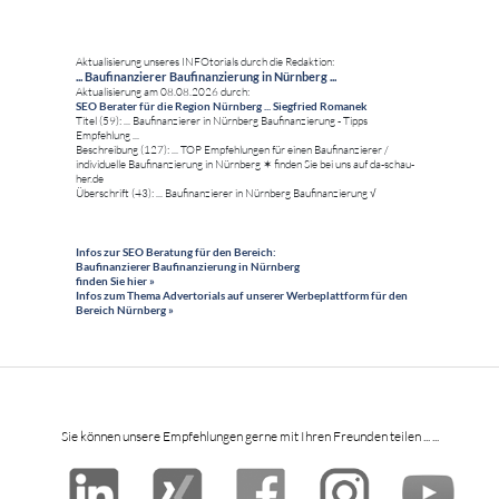
Aktualisierung unseres INFOtorials durch die Redaktion:
... Baufinanzierer Baufinanzierung in Nürnberg ...
Aktualisierung am 08.08.2026 durch:
SEO Berater für die Region Nürnberg ... Siegfried Romanek
Titel (59): ... Baufinanzierer in Nürnberg Baufinanzierung - Tipps
Empfehlung ...
Beschreibung (127): ... TOP Empfehlungen für einen Baufinanzierer /
individuelle Baufinanzierung in Nürnberg ✶ finden Sie bei uns auf da-schau-
her.de
Überschrift (43): ... Baufinanzierer in Nürnberg Baufinanzierung √
Infos zur SEO Beratung für den Bereich:
Baufinanzierer Baufinanzierung in Nürnberg
finden Sie hier »
Infos zum Thema Advertorials auf unserer Werbeplattform für den
Bereich Nürnberg »
Sie können unsere Empfehlungen gerne mit Ihren Freunden teilen ... ...