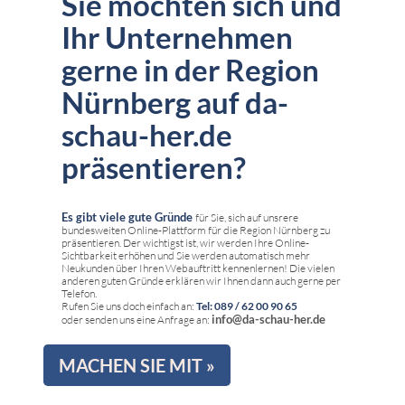
Sie möchten sich und
Ihr Unternehmen
gerne in der Region
Nürnberg auf da-
schau-her.de
präsentieren?
Es gibt viele gute Gründe
für Sie, sich auf unsrere
bundesweiten Online-Plattform für die Region Nürnberg zu
präsentieren. Der wichtigst ist, wir werden Ihre Online-
Sichtbarkeit erhöhen und Sie werden automatisch mehr
Neukunden über Ihren Webauftritt kennenlernen! Die vielen
anderen guten Gründe erklären wir Ihnen dann auch gerne per
Telefon.
Rufen Sie uns doch einfach an:
Tel: 089 / 62 00 90 65
info@da-schau-her.de
oder senden uns eine Anfrage an:
MACHEN SIE MIT »