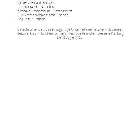
...
VIDEOPRODUKTION
...
ÜBER DA SCHAU HER
...
Kontakt - Impressum - Datenschutz
...
Die Sitemap von da-schau-her.de
...
Log-In für Firmen
da-schau-her.de ... das einzigartige Unternehmernetzwerk . Business
Netzwerk aus München für mehr Reichweite und ein bessere Ranking
bei Google & Co.