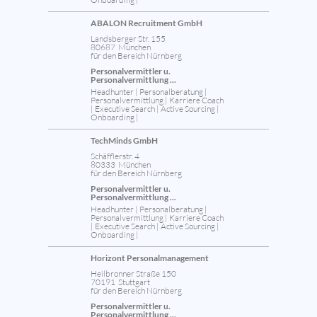
ABALON Recruitment GmbH
Landsberger Str. 155
80687 München
für den Bereich Nürnberg
Personalvermittler u.
Personalvermittlung ...
Headhunter | Personalberatung |
Personalvermittlung | Karriere Coach
| Executive Search | Active Sourcing |
Onboarding |
TechMinds GmbH
Schäfflerstr. 4
80333 München
für den Bereich Nürnberg
Personalvermittler u.
Personalvermittlung ...
Headhunter | Personalberatung |
Personalvermittlung | Karriere Coach
| Executive Search | Active Sourcing |
Onboarding |
Horizont Personalmanagement
Heilbronner Straße 150
70191 Stuttgart
für den Bereich Nürnberg
Personalvermittler u.
Personalvermittlung ...