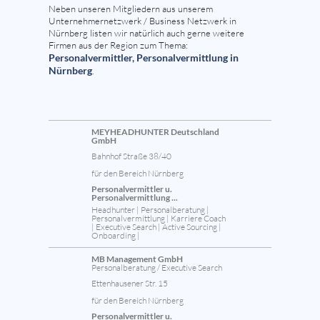
Neben unseren Mitgliedern aus unserem
Unternehmernetzwerk / Business Netzwerk in
Nürnberg listen wir natürlich auch gerne weitere
Firmen aus der Region zum Thema:
Personalvermittler, Personalvermittlung in
Nürnberg
.
MEYHEADHUNTER Deutschland
GmbH
Bahnhof Straße 38/40
für den Bereich Nürnberg
Personalvermittler u.
Personalvermittlung ...
Headhunter | Personalberatung |
Personalvermittlung | Karriere Coach
| Executive Search | Active Sourcing |
Onboarding |
MB Management GmbH
Personalberatung / Executive Search
Ettenhausener Str. 15
für den Bereich Nürnberg
Personalvermittler u.