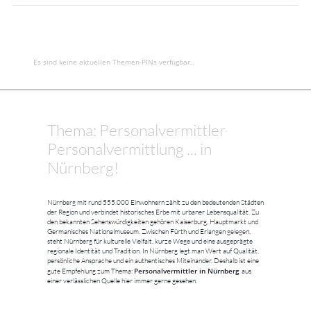
Es sind keine aktuellen Themen-PINs verfügbar..
Thema: Personalvermittler
Personalvermittlung ... in
Nürnberg!
Nürnberg mit rund 555.000 Einwohnern zählt zu den bedeutenden Städten
der Region und verbindet historisches Erbe mit urbaner Lebensqualität. Zu
den bekannten Sehenswürdigkeiten gehören Kaiserburg, Hauptmarkt und
Germanisches Nationalmuseum. Zwischen Fürth und Erlangen gelegen,
steht Nürnberg für kulturelle Vielfalt, kurze Wege und eine ausgeprägte
regionale Identität und Tradition. In Nürnberg legt man Wert auf Qualität,
persönliche Ansprache und ein authentisches Miteinander. Deshalb ist eine
Personalvermittler in Nürnberg
gute Empfehlung zum Thema:
aus
einer verlässlichen Quelle hier immer gerne gesehen.