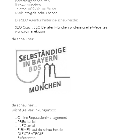
Berchtesgadener Str. 9
81547 München
Telefon: 089 / 62 00 90 65
Mail:
info@da-schau-her.de
Die SEO Agentur hinter da-schau-her.de:
SEO Coach, SEO Berater München, professionelle Websites
www.romanek.com
da schau her ...
...
da schau her ...
wichtige Verlinkungenxxx
...
Online Reputation Management
...
PREditorial
...
INFOtorial
...
FIRMEN auf da-schau-her.de
...
DIE STRATEGIE
...
Referenzen