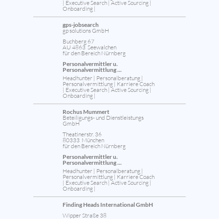
| Executive Search | Active Sourcing |
Onboarding |
gps-jobsearch
gp solutions GmbH
Buchberg 67
AU 4863 Seewalchen
für den Bereich Nürnberg
Personalvermittler u.
Personalvermittlung ...
Headhunter | Personalberatung |
Personalvermittlung | Karriere Coach
| Executive Search | Active Sourcing |
Onboarding |
Rochus Mummert
Beteiligungs- und Dienstleistungs
GmbH
Theatinerstr. 36
80333 München
für den Bereich Nürnberg
Personalvermittler u.
Personalvermittlung ...
Headhunter | Personalberatung |
Personalvermittlung | Karriere Coach
| Executive Search | Active Sourcing |
Onboarding |
Finding Heads International GmbH
Wipper Straße 38