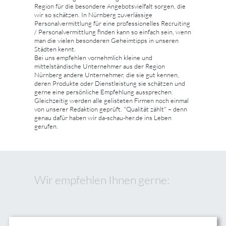
Region für die besondere Angebotsvielfalt sorgen, die
wir so schätzen. In Nürnberg zuverlässige
Personalvermittlung für eine professionelles Recruiting
/ Personalvermittlung finden kann so einfach sein, wenn
man die vielen besonderen Geheimtipps in unseren
Städten kennt.
Bei uns empfehlen vornehmlich kleine und
mittelständische Unternehmer aus der Region
Nürnberg andere Unternehmer, die sie gut kennen,
deren Produkte oder Dienstleistung sie schätzen und
gerne eine persönliche Empfehlung aussprechen.
Gleichzeitig werden alle gelisteten Firmen noch einmal
von unserer Redaktion geprüft. "Qualität zählt" – denn
genau dafür haben wir da-schau-her.de ins Leben
gerufen.
Wir empfehlen Ihnen gerne: