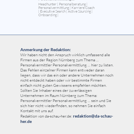
Headhunter | Personalberatung |
Personalvermittlung | Karriere Coach
| Executive Search | Active Sourcing |
Onboarding |
Anmerkung der Redaktion:
Wir haben nicht den Anspruch wirklich umfassend alle
Firmen aus der Region Nürnberg zum Thema ...
Personalvermittler Personalvermittlung ... hier zu listen.
Das Fehlen einzelner Firmen kann entweder daran
liegen, dass wir das ein oder andere Unternehmen noch
nicht entdeckt haben oder wir bestimmte Firmen
einfach nicht guten Gewissens empfehlen möchten.
Sollten Sie Inhaber eines der zuverlässigen
Unternehmen im Raum Nürnberg zum Thema:
Personalvermittler Personalvermittlung ... sein und Sie
sich hier nicht wiederfinden, so nehmen Sie einfach
Kontakt mit uns auf.
redaktion@da-schau-
Redaktion von da-schau-her.de:
her.de