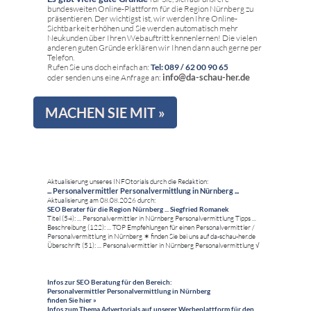
bundesweiten Online-Plattform für die Region Nürnberg zu
präsentieren. Der wichtigst ist, wir werden Ihre Online-
Sichtbarkeit erhöhen und Sie werden automatisch mehr
Neukunden über Ihren Webauftritt kennenlernen! Die vielen
anderen guten Gründe erklären wir Ihnen dann auch gerne per
Telefon.
Rufen Sie uns doch einfach an:
Tel: 089 / 62 00 90 65
info@da-schau-her.de
oder senden uns eine Anfrage an:
MACHEN SIE MIT »
Aktualisierung unseres INFOtorials durch die Redaktion:
... Personalvermittler Personalvermittlung in Nürnberg ...
Aktualisierung am 08.08.2026 durch:
SEO Berater für die Region Nürnberg ... Siegfried Romanek
Titel (54): ... Personalvermittler in Nürnberg Personalvermittlung Tipps ...
Beschreibung (122): ... TOP Empfehlungen für einen Personalvermittler /
Personalvermittlung in Nürnberg ✶ finden Sie bei uns auf da-schau-her.de
Überschrift (51): ... Personalvermittler in Nürnberg Personalvermittlung √
Infos zur SEO Beratung für den Bereich:
Personalvermittler Personalvermittlung in Nürnberg
finden Sie hier »
Infos zum Thema Advertorials auf unserer Werbeplattform für den