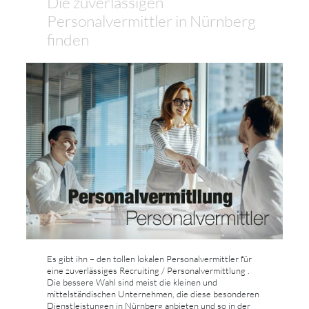
Die zuverlässigen
Personalvermittler in Nürnberg
finden
Es gibt ihn – den tollen lokalen Personalvermittler für
eine zuverlässiges Recruiting / Personalvermittlung .
Die bessere Wahl sind meist die kleinen und
mittelständischen Unternehmen, die diese besonderen
Dienstleistungen in Nürnberg anbieten und so in der