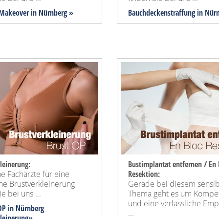
akeover
in Nürnberg »
Bauchdeckenstraffung
in Nürn
leinerung:
Bustimplantat entfernen / En 
e Fachärzte für eine
Resektion:
ne Brustverkleinerung
Gerade bei diesem sensi
e bei uns ...
Thema geht es um Kompe
und eine verlässliche Em
OP in Nürnberg
...
kleinerung»