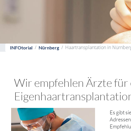
Haartransplantation in Nürnberg
INFOtorial
Nürnberg
Wir empfehlen Ärzte für
Eigenhaartransplantatio
Es gibt s
Adressen 
Empfehlun