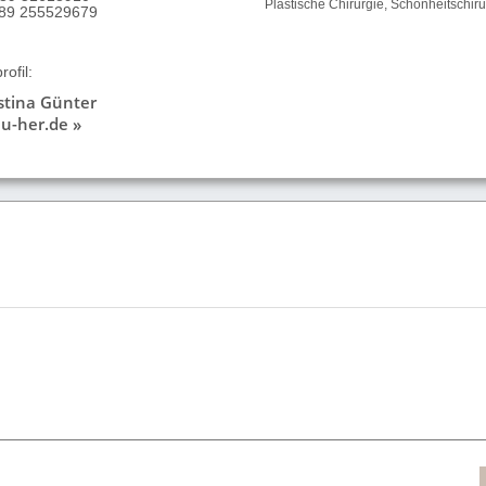
Plastische Chirurgie, Schönheitschiru
9 89 255529679
ofil:
istina Günter
u-her.de »