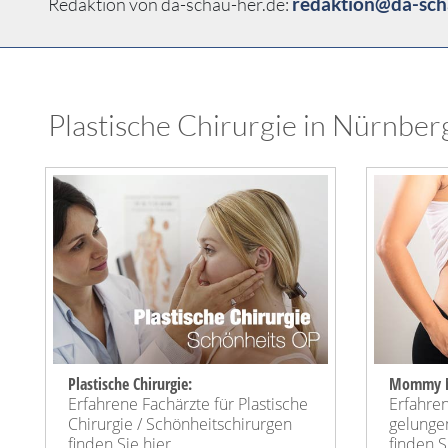
redaktion@da-sch
Redaktion von da-schau-her.de:
Plastische Chirurgie in Nürnberg
Plastische Chirurgie:
Mommy M
Erfahrene Fachärzte für Plastische
Erfahren
Chirurgie / Schönheitschirurgen
gelung
finden Sie hier
finden Si