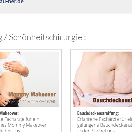
au-her.de
 / Schönheitschirurgie :
akeover:
Bauchdeckenstraffung:
e Fachärzte für ein
Erfahrene Fachärzte für e
enes Mommy Makeover
gelungene Bauchdeckenst
e bei uns ...
finden Sie bei uns ...