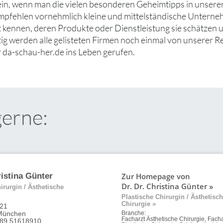
ein, wenn man die vielen besonderen Geheimtipps in unsere
mpfehlen vornehmlich kleine und mittelständische Untern
ut kennen, deren Produkte oder Dienstleistung sie schätzen
tig werden alle gelisteten Firmen noch einmal von unserer R
 da-schau-her.de ins Leben gerufen.
gerne:
Zur Homepage von
ristina Günter
Dr. Dr. Christina Günter »
irurgin / Ästhetische
Plastische Chirurgin / Ästhetisc
Chirurgie »
 21
München
Branche:
Facharzt Ästhetische Chirurgie, Facha
 89 51618910