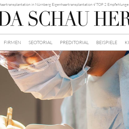
aartransplantation in Nürnberg Eigenhaartransplantation √ TOP 2 Empfehlung
FIRMEN
SEOTORIAL
PREDITORIAL
BEISPIELE
K