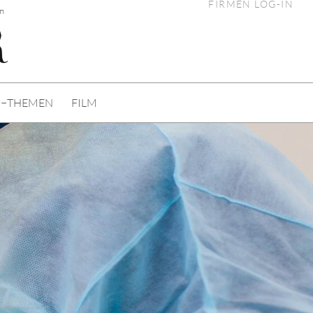
FIRMEN LOG-IN
en
I−THEMEN
FILM