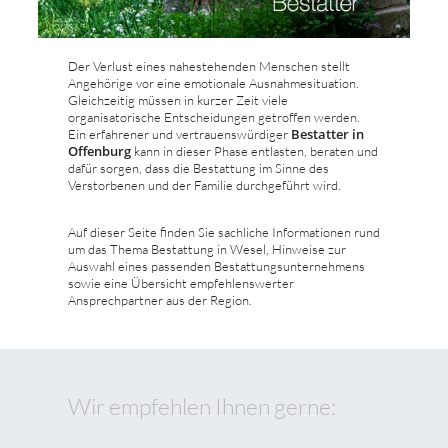
Der Verlust eines nahestehenden Menschen stellt
Angehörige vor eine emotionale Ausnahmesituation.
Gleichzeitig müssen in kurzer Zeit viele
organisatorische Entscheidungen getroffen werden.
Bestatter in
Ein erfahrener und vertrauenswürdiger
Offenburg
kann in dieser Phase entlasten, beraten und
dafür sorgen, dass die Bestattung im Sinne des
Verstorbenen und der Familie durchgeführt wird.
Auf dieser Seite finden Sie sachliche Informationen rund
um das Thema Bestattung in Wesel, Hinweise zur
Auswahl eines passenden Bestattungsunternehmens
sowie eine Übersicht empfehlenswerter
Ansprechpartner aus der Region.
Wir empfehlen Ihnen gerne: