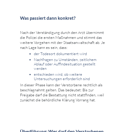
Was passiert dann konkret?
Nach der Verständigung durch den Arzt übernimmt
die Polizei die ersten Maßnahmen und stimmt das
weitere Vorgehen mit der Staatsanwaltschaft ab. Je
nach Lage kann es sein, dass:
der Todesort dokumentiert wird
Nachfragen zu Umständen, zeitlichem
Ablauf oder Auffindesituation gestellt
werden
entschieden wird, ob weitere
Untersuchungen erforderlich sind
In dieser Phase kann der Verstorbene rechtlich als
beschlagnahmt gelten. Das bedeutet: Bis zur
Freigabe darf die Bestattung nicht stattfinden, weil
zunächst die behördliche Klärung Vorrang hat.
Überführung: Wer darf den Verstorbenen