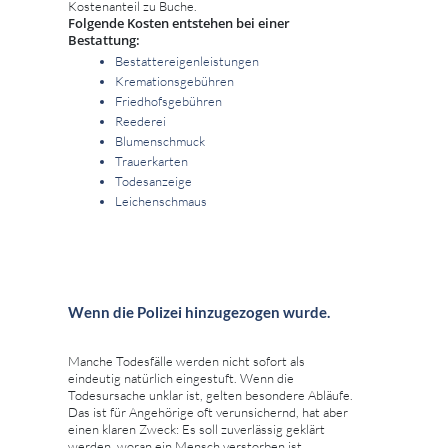
Kostenanteil zu Buche.
Folgende Kosten entstehen bei einer
Bestattung:
Bestattereigenleistungen
Kremationsgebühren
Friedhofsgebühren
Reederei
Blumenschmuck
Trauerkarten
Todesanzeige
Leichenschmaus
Wenn die Polizei hinzugezogen wurde.
Manche Todesfälle werden nicht sofort als
eindeutig natürlich eingestuft. Wenn die
Todesursache unklar ist, gelten besondere Abläufe.
Das ist für Angehörige oft verunsichernd, hat aber
einen klaren Zweck: Es soll zuverlässig geklärt
werden, woran ein Mensch verstorben ist.