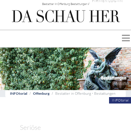
FIRMEN LOG-IN
Bestatter in Offenburg Bestattungen √
Bestatter in Offenburg • Bestattungen
INFOtorial
Offenburg
INFOtorial
Seriöse