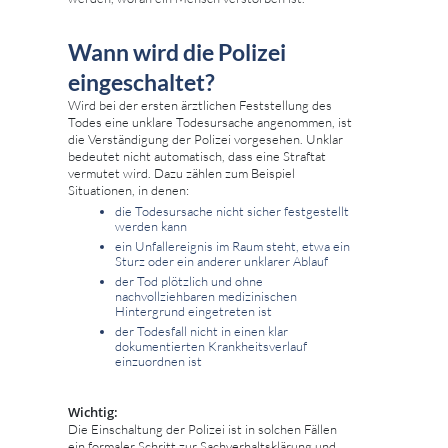
Wann wird die Polizei
eingeschaltet?
Wird bei der ersten ärztlichen Feststellung des
Todes eine unklare Todesursache angenommen, ist
die Verständigung der Polizei vorgesehen. Unklar
bedeutet nicht automatisch, dass eine Straftat
vermutet wird. Dazu zählen zum Beispiel
Situationen, in denen:
die Todesursache nicht sicher festgestellt
werden kann
ein Unfallereignis im Raum steht, etwa ein
Sturz oder ein anderer unklarer Ablauf
der Tod plötzlich und ohne
nachvollziehbaren medizinischen
Hintergrund eingetreten ist
der Todesfall nicht in einen klar
dokumentierten Krankheitsverlauf
einzuordnen ist
Wichtig:
Die Einschaltung der Polizei ist in solchen Fällen
ein formaler Schritt zur Sachverhaltsklärung und