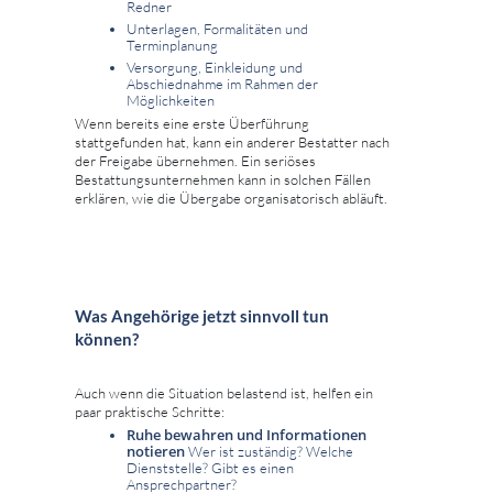
Redner
Unterlagen, Formalitäten und
Terminplanung
Versorgung, Einkleidung und
Abschiednahme im Rahmen der
Möglichkeiten
Wenn bereits eine erste Überführung
stattgefunden hat, kann ein anderer Bestatter nach
der Freigabe übernehmen. Ein seriöses
Bestattungsunternehmen kann in solchen Fällen
erklären, wie die Übergabe organisatorisch abläuft.
Was Angehörige jetzt sinnvoll tun
können?
Auch wenn die Situation belastend ist, helfen ein
paar praktische Schritte:
Ruhe bewahren und Informationen
notieren
Wer ist zuständig? Welche
Dienststelle? Gibt es einen
Ansprechpartner?