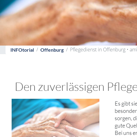
Pflegedienst in Offenburg • am
INFOtorial
Offenburg
Den zuverlässigen Pflege
Es gibt s
besondere
sorgen, d
gute Quel
Bei uns e