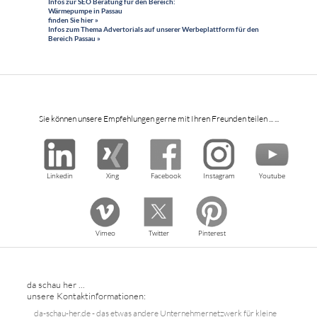
Infos zur SEO Beratung für den Bereich:
Wärmepumpe in Passau
finden Sie hier »
Infos zum Thema Advertorials auf unserer Werbeplattform für den
Bereich Passau »
Sie können unsere Empfehlungen gerne mit Ihren Freunden teilen ... ...
Linkedin
Xing
Facebook
Instagram
Youtube
Vimeo
Twitter
Pinterest
da schau her ...
unsere Kontaktinformationen:
da-schau-her.de - das etwas andere Unternehmernetzwerk für kleine