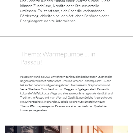
und Anreize für den Einbau einer Wärmepumpe. Diese
können Zuschüsse, Kredite oder Steuervorteile
umfassen. Es ist ratsam, sich über die vorhandenen
Fördermöglichkeiten bei den örtlichen Behörden oder
Energieagenturen zu informieren.
Thema: Wärmepumpe ... in
Passau!
Passau mit rund 53.000 Einwohnern zählt zu den bedeutenden Städten der
Region und verbindet historisches Erbe mit urbaner Lebensqualität. Zu den
bekannten Sehenswürdigkeiten gehören Dreiflüsseeck, Stephansdom und
Veste Oberhaus. Zwischen Linz und Deggendorf gelegen, steht Passau für
kulturelle Vielfalt, kurze Wege und eine ausgeprägte regionale Identität und
Tradition. In Passau legt man Wert auf Qualität, persönliche Ansprache und
ein authentisches Miteinander. Deshalb ist eine gute Empfehlung zum
Wärmepumpe in Passau
Thema:
aus einer verlässlichen Quelle hier
immer gerne gesehen.