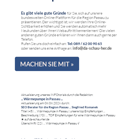
Es gibt viele gute Gründe
für Sie, sich auf unsrere
bundesweiten Online-Plattform für die Region Passau zu
präsentieren. Der wichtigst ist, wir werden Ihre Online-
Sichtbarkeit erhöhen und Sie werden automatisch mehr
Neukunden über Ihren Webauftritt kennenlernen! Die vielen
anderen guten Gründe erklären wir Ihnen dann auch gerne per
Telefon.
Rufen Sie uns doch einfach an:
Tel: 089 / 62 00 90 65
info@da-schau-her.de
oder senden uns eine Anfrage an:
MACHEN SIE MIT »
Aktualisierung unseres INFOtorials durch die Redaktion:
... Wärmepumpe in Passau ...
Aktualisierung am 08.08.2026 durch:
SEO Berater für die Region Passau ... Siegfried Romanek
Titel (45): ... Wärmepumpe in Passau | unsere top Empfehlungen ...
Beschreibung (70): ... TOP Empfehlungen für eine Wärmepumpe in Passau
★ auf da-schau-her.de
Überschrift (22): ... Wärmepumpe in Passau √