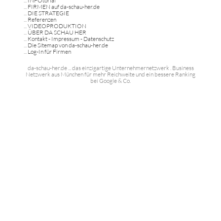
...
INFOtorial
...
FIRMEN auf da-schau-her.de
...
DIE STRATEGIE
...
Referenzen
...
VIDEOPRODUKTION
...
ÜBER DA SCHAU HER
...
Kontakt - Impressum - Datenschutz
...
Die Sitemap von da-schau-her.de
...
Log-In für Firmen
da-schau-her.de ... das einzigartige Unternehmernetzwerk . Business
Netzwerk aus München für mehr Reichweite und ein bessere Ranking
bei Google & Co.