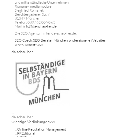
und mittelständische Unternehmen
Romanek mediamodule
Siegfried Romanek
Berchtesgadener Str. 9
81547 München
Telefon: 089 / 62 00 90 65
Mail:
info@da-schau-her.de
Die SEO Agentur hinter da-schau-her.de:
SEO Coach, SEO Berater München, professionelle Websites
www.romanek.com
da schau her ...
...
da schau her ...
wichtige Verlinkungenxxx
...
Online Reputation Management
...
PREditorial