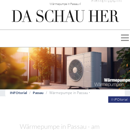
FIRMEN LOG-IN
Wärmepumpe in Passau √
Wärmepumpe in Passau •
INFOtorial
Passau
INFOtorial
Wärmepumpe in Passau - am