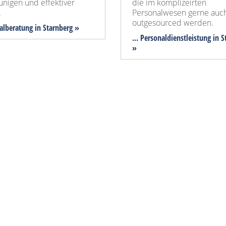
unigen und effektiver
die im komplizeirten
.
Personalwesen gerne auc
outgesourced werden.
nalberatung in Starnberg »
... Personaldienstleistung in 
»