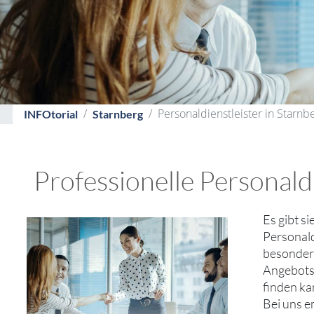
Personaldienstleister in Starnb
INFOtorial
Starnberg
Professionelle Personaldi
Es gibt si
Personald
besondere
Angebotsv
finden ka
Bei uns e