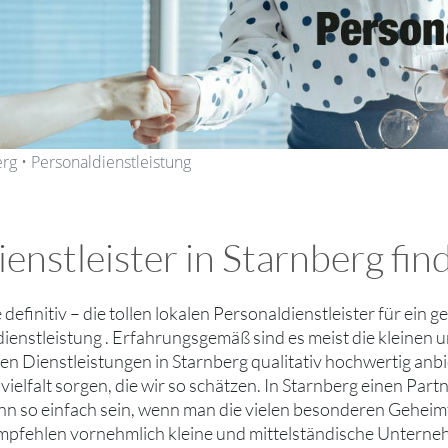
erg • Personaldienstleistung
enstleister in Starnberg fin
e definitiv – die tollen lokalen Personaldienstleister für ein
ienstleistung . Erfahrungsgemäß sind es meist die kleinen un
n Dienstleistungen in Starnberg qualitativ hochwertig anbi
ielfalt sorgen, die wir so schätzen. In Starnberg einen Part
nn so einfach sein, wenn man die vielen besonderen Geheimt
mpfehlen vornehmlich kleine und mittelständische Untern